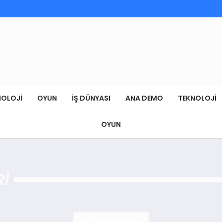
NOLOJI
OYUN
İŞ DÜNYASI
ANA DEMO
TEKNOLOJI
OYUN
RI
Yükleniyor...