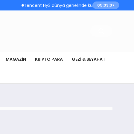
Tencent Hy3 dünya genelinde kullanıma sunuldu
05:03:07
MAGAZIN
KRIPTO PARA
GEZI & SEYAHAT