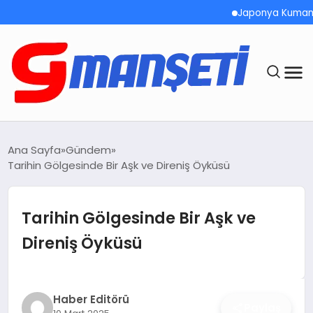
Japonya Kumamoto’da De
ANASAYFA
Ana Sayfa
Gündem
Tarihin Gölgesinde Bir Aşk ve Direniş Öyküsü
DEMOLAR
MEGA MENÜ
Tarihin Gölgesinde Bir Aşk ve
Direniş Öyküsü
TEKNOLOJI
OYUN
Haber Editörü
Paylaş