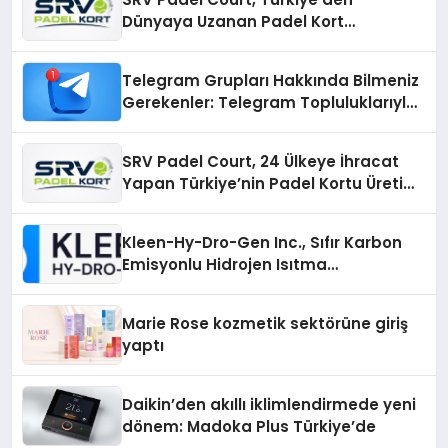
Dünyaya Uzanan Padel Kort
Üretiminde Güvenin Adresi
Telegram Grupları Hakkında Bilmeniz
Gerekenler: Telegram Topluluklarıyla
Güncel Kalmak
SRV Padel Court, 24 Ülkeye İhracat
Yapan Türkiye’nin Padel Kortu Üretim
Gücü
Kleen-Hy-Dro-Gen Inc., Sıfır Karbon
Emisyonlu Hidrojen Isıtma
Teknolojisinde ISO ve TSSA
Düzenleyici Onaylarını Aldı
Marie Rose kozmetik sektörüne giriş
yaptı
Daikin’den akıllı iklimlendirmede yeni
dönem: Madoka Plus Türkiye’de