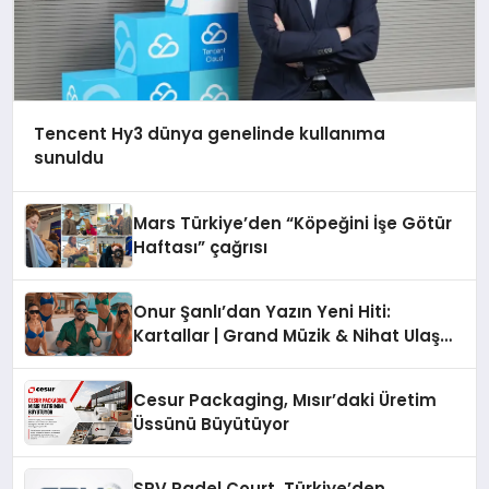
Tencent Hy3 dünya genelinde kullanıma
sunuldu
Mars Türkiye’den “Köpeğini İşe Götür
Haftası” çağrısı
Onur Şanlı’dan Yazın Yeni Hiti:
Kartallar | Grand Müzik & Nihat Ulaş
İmzalı Yeni Şarkı
Cesur Packaging, Mısır’daki Üretim
Üssünü Büyütüyor
SRV Padel Court, Türkiye’den