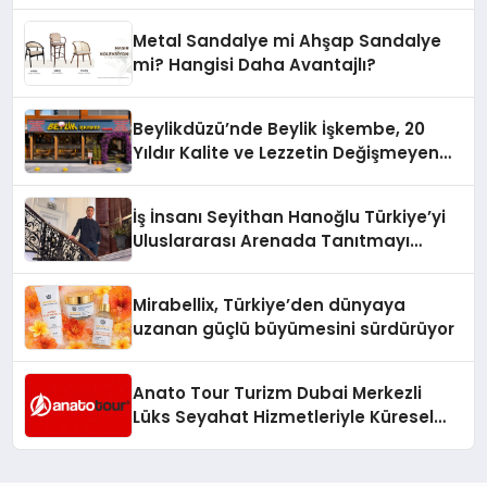
Metal Sandalye mi Ahşap Sandalye
mi? Hangisi Daha Avantajlı?
Beylikdüzü’nde Beylik İşkembe, 20
Yıldır Kalite ve Lezzetin Değişmeyen
Adresi
İş İnsanı Seyithan Hanoğlu Türkiye’yi
Uluslararası Arenada Tanıtmayı
Hedefliyor
Mirabellix, Türkiye’den dünyaya
uzanan güçlü büyümesini sürdürüyor
Anato Tour Turizm Dubai Merkezli
Lüks Seyahat Hizmetleriyle Küresel
Turizmde Öne Çıkıyor