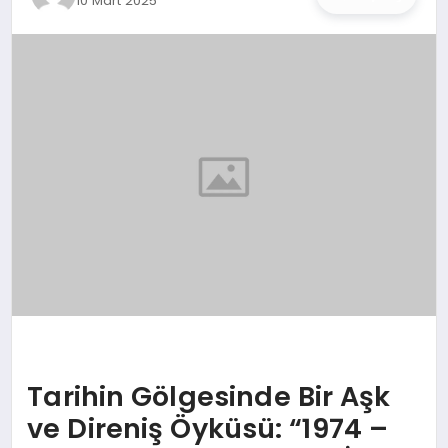
10 Mart 2025
İŞ DÜNYASI
ANA DEMO
TEKNOLOJI
MAGAZIN
KRIPTO PARA
GEZI & SEYAHAT
OYUN
Tarihin Gölgesinde Bir Aşk
ve Direniş Öyküsü: “1974 –