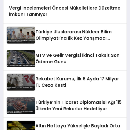
Vergi İncelemeleri Öncesi Mükelleflere Düzeltme
İmkanı Tanınıyor
Türkiye Uluslararası Nükleer Bilim
Olimpiyatı’na İlk Kez Yarışmacı
Katılıyor
MTV ve Gelir Vergisi İkinci Taksit Son
Ödeme Günü
Rekabet Kurumu, İlk 6 Ayda 17 Milyar
TL Ceza Kesti
Türkiye’nin Ticaret Diplomasisi Ağı 115
Ülkede Yeni Rekorlar Hedefliyor
Altın Haftaya Yükselişle Başladı Orta