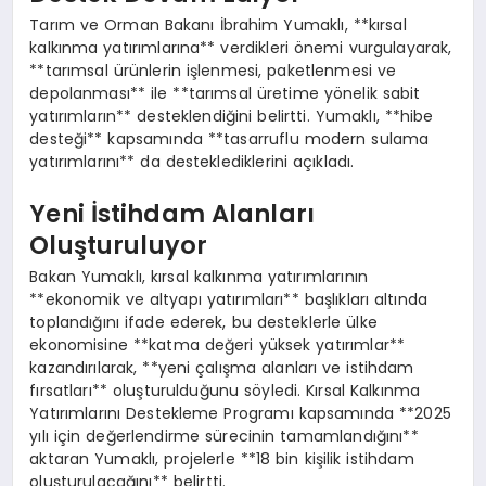
Tarım ve Orman Bakanı İbrahim Yumaklı, **kırsal
kalkınma yatırımlarına** verdikleri önemi vurgulayarak,
**tarımsal ürünlerin işlenmesi, paketlenmesi ve
depolanması** ile **tarımsal üretime yönelik sabit
yatırımların** desteklendiğini belirtti. Yumaklı, **hibe
desteği** kapsamında **tasarruflu modern sulama
yatırımlarını** da desteklediklerini açıkladı.
Yeni İstihdam Alanları
Oluşturuluyor
Bakan Yumaklı, kırsal kalkınma yatırımlarının
**ekonomik ve altyapı yatırımları** başlıkları altında
toplandığını ifade ederek, bu desteklerle ülke
ekonomisine **katma değeri yüksek yatırımlar**
kazandırılarak, **yeni çalışma alanları ve istihdam
fırsatları** oluşturulduğunu söyledi. Kırsal Kalkınma
Yatırımlarını Destekleme Programı kapsamında **2025
yılı için değerlendirme sürecinin tamamlandığını**
aktaran Yumaklı, projelerle **18 bin kişilik istihdam
oluşturulacağını** belirtti.