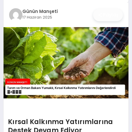
İŞ DÜNYASI
Günün Manşeti
Paylaş
17 Haziran 2025
ANA DEMO
TEKNOLOJI
MAGAZIN
KRIPTO PARA
GEZI & SEYAHAT
OYUN
Kırsal Kalkınma Yatırımlarına
Destek Devam Ediyor