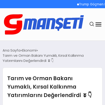
Trump Göçmen Kamyon 
ANASAYFA
Ana Sayfa
Ekonomi
Tarım ve Orman Bakanı Yumaklı, Kırsal Kalkınma
DEMOLAR
Yatırımlarını Değerlendirdi ⏬👇
MEGA MENÜ
Tarım ve Orman Bakanı
TEKNOLOJI
Yumaklı, Kırsal Kalkınma
Yatırımlarını Değerlendirdi ⏬👇
OYUN