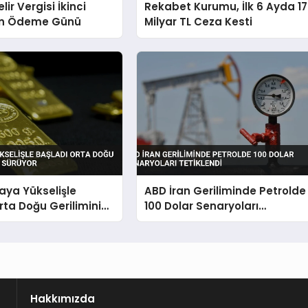
ir Vergisi İkinci
Rekabet Kurumu, İlk 6 Ayda 17
on Ödeme Günü
Milyar TL Ceza Kesti
taya Yükselişle
ABD İran Geriliminde Petrolde
rta Doğu Geriliminin
100 Dolar Senaryoları
üyor
Tetiklendi
Hakkımızda