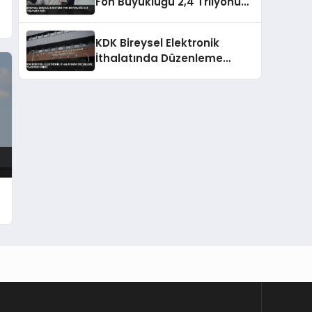
Fon Büyüklüğü 2,4 Trilyonu
Aştı
KDK Bireysel Elektronik
İthalatında Düzenleme
Tavsiyesi Verdi