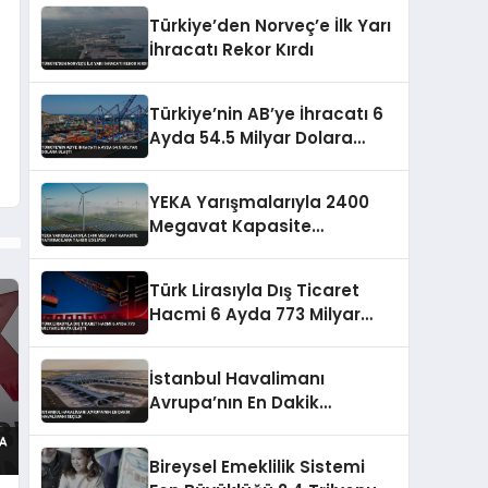
Türkiye’den Norveç’e İlk Yarı
İhracatı Rekor Kırdı
Türkiye’nin AB’ye İhracatı 6
Ayda 54.5 Milyar Dolara
Ulaştı
YEKA Yarışmalarıyla 2400
Megavat Kapasite
Yatırımcılara Tahsis Ediliyor
Türk Lirasıyla Dış Ticaret
Hacmi 6 Ayda 773 Milyar
Liraya Ulaştı
İstanbul Havalimanı
Avrupa’nın En Dakik
Havalimanı Seçildi
Bireysel Emeklilik Sistemi