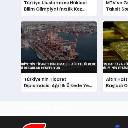
Türkiye Uluslararası Nükleer
MTV ve Gel
Bilim Olimpiyatı’na İlk Kez
Taksit S
Yarışmacı Katılıyor
Türkiye’nin Ticaret
Altın Haf
Diplomasisi Ağı 115 Ülkede Yeni
Başladı O
Rekorlar Hedefliyor
Etkisi Sür
Haberin Doğru Adresi