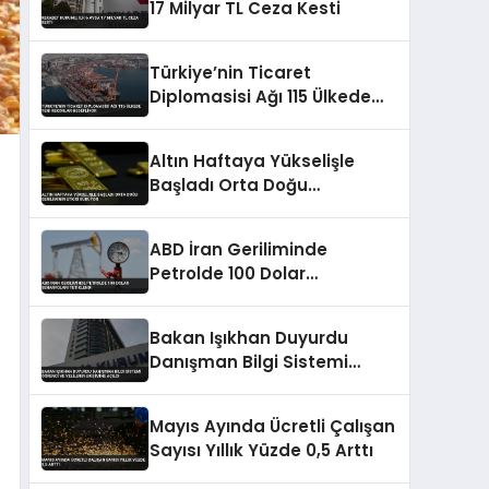
17 Milyar TL Ceza Kesti
Türkiye’nin Ticaret
Diplomasisi Ağı 115 Ülkede
Yeni Rekorlar Hedefliyor
Altın Haftaya Yükselişle
Başladı Orta Doğu
Geriliminin Etkisi Sürüyor
ABD İran Geriliminde
Petrolde 100 Dolar
Senaryoları Tetiklendi
Bakan Işıkhan Duyurdu
Danışman Bilgi Sistemi
Öğrenci ve Velilerin Erişimine
Açıldı
Mayıs Ayında Ücretli Çalışan
Sayısı Yıllık Yüzde 0,5 Arttı