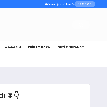
Onur Şanlı’dan Yazın Yeni Hiti: Kartallar | G
13:50:01
MAGAZIN
KRIPTO PARA
GEZI & SEYAHAT
dı ⏬👇