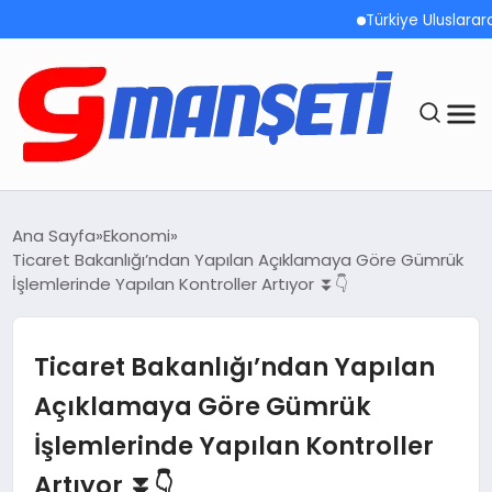
Türkiye Uluslararası Nük
ANASAYFA
Ana Sayfa
Ekonomi
Ticaret Bakanlığı’ndan Yapılan Açıklamaya Göre Gümrük
DEMOLAR
İşlemlerinde Yapılan Kontroller Artıyor ⏬👇
MEGA MENÜ
Ticaret Bakanlığı’ndan Yapılan
TEKNOLOJI
Açıklamaya Göre Gümrük
İşlemlerinde Yapılan Kontroller
OYUN
Artıyor ⏬👇