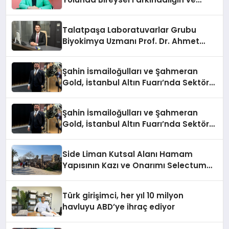
Sınırların Gücünü Anlatıyor
Talatpaşa Laboratuvarlar Grubu
Biyokimya Uzmanı Prof. Dr. Ahmet
Var:
Şahin İsmailoğulları ve Şahmeran
Gold, İstanbul Altın Fuarı’nda Sektöre
Damga Vurdu
Şahin İsmailoğulları ve Şahmeran
Gold, İstanbul Altın Fuarı’nda Sektöre
Damga Vurdu
Side Liman Kutsal Alanı Hamam
Yapısının Kazı ve Onarımı Selectum
Hotels&Resorts’un da Katkılarıyla
Tamamlandı
Türk girişimci, her yıl 10 milyon
havluyu ABD’ye ihraç ediyor