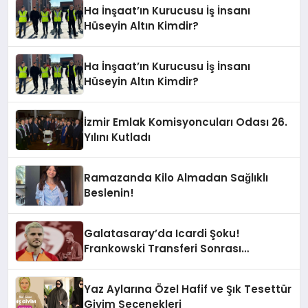
Ha İnşaat’ın Kurucusu İş İnsanı
Hüseyin Altın Kimdir?
Ha İnşaat’ın Kurucusu İş İnsanı
Hüseyin Altın Kimdir?
İzmir Emlak Komisyoncuları Odası 26.
Yılını Kutladı
Ramazanda Kilo Almadan Sağlıklı
Beslenin!
Galatasaray’da Icardi Şoku!
Frankowski Transferi Sonrası
Kontenjan Engeli
Yaz Aylarına Özel Hafif ve Şık Tesettür
Giyim Seçenekleri