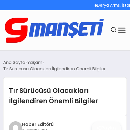
Derya Arms, İstanbul P
ANASAYFA
Ana Sayfa
Yaşam
Tır Sürücüsü Olacakları İlgilendiren Önemli Bilgiler
DEMOLAR
MEGA MENÜ
Tır Sürücüsü Olacakları
İlgilendiren Önemli Bilgiler
TEKNOLOJI
OYUN
Haber Editörü
Paylaş