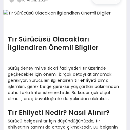
10 Aralık 2024
İŞ DÜNYASI
ANA DEMO
TEKNOLOJI
Tır Sürücüsü Olacakları
İlgilendiren Önemli Bilgiler
MAGAZIN
KRIPTO PARA
Sürüş deneyimi ve ticari faaliyetleri tır üzerinde
geçirecekler için önemli birçok detayı atlamamak
GEZI & SEYAHAT
gerekiyor. Sürücüleri ilgilendiren
tır ehliyeti
alma
işlemleri, gerek belge gerekse yaş şartları bakımından
daha fazla kriter istemektedir. Bu kadar çok ölçüt
OYUN
olması, araç büyüklüğü ile de yakından alakalıdır.
Tır Ehliyeti Nedir? Nasıl Alınır?
Sürücü belgesini tır için düşündüğünüzde, tır
ehliyetinin tanımı da ortaya çıkmaktadır. Bu belgenin