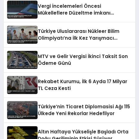
Vergi İncelemeleri Öncesi
Mükelleflere Düzeltme İmkanı
Tanınıyor
Türkiye Uluslararası Nükleer Bilim
Olimpiyatı’na İlk Kez Yarışmacı
Katılıyor
MTV ve Gelir Vergisi İkinci Taksit Son
Ödeme Günü
Rekabet Kurumu, İlk 6 Ayda 17 Milyar
TL Ceza Kesti
Türkiye’nin Ticaret Diplomasisi Ağı 115
Ülkede Yeni Rekorlar Hedefliyor
Altın Haftaya Yükselişle Başladı Orta
Doğu Geriliminin Etkisi Sürüyor