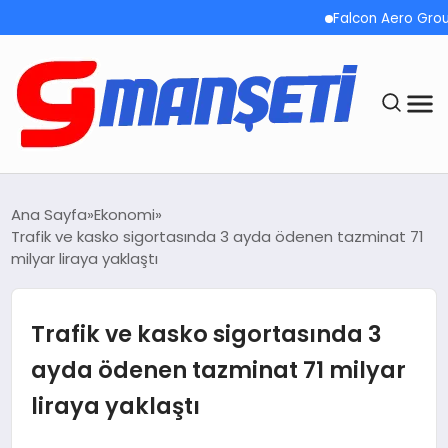
Falcon Aero Group, Kür
ANASAYFA
Ana Sayfa
Ekonomi
Trafik ve kasko sigortasında 3 ayda ödenen tazminat 71
DEMOLAR
milyar liraya yaklaştı
MEGA MENÜ
Trafik ve kasko sigortasında 3
TEKNOLOJI
ayda ödenen tazminat 71 milyar
liraya yaklaştı
OYUN