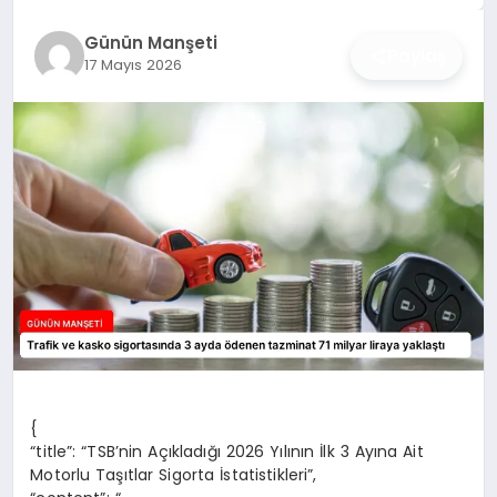
İŞ DÜNYASI
Günün Manşeti
Paylaş
17 Mayıs 2026
ANA DEMO
TEKNOLOJI
MAGAZIN
KRIPTO PARA
GEZI & SEYAHAT
OYUN
{
“title”: “TSB’nin Açıkladığı 2026 Yılının İlk 3 Ayına Ait
Motorlu Taşıtlar Sigorta İstatistikleri”,