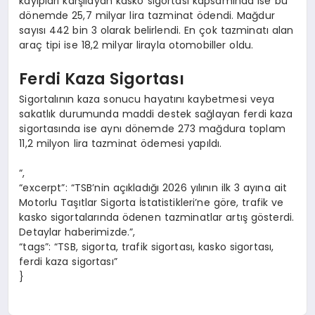
kayıpları karşılayan kasko sigortası kapsamında ise bu
dönemde 25,7 milyar lira tazminat ödendi. Mağdur
sayısı 442 bin 3 olarak belirlendi. En çok tazminatı alan
araç tipi ise 18,2 milyar lirayla otomobiller oldu.
Ferdi Kaza Sigortası
Sigortalının kaza sonucu hayatını kaybetmesi veya
sakatlık durumunda maddi destek sağlayan ferdi kaza
sigortasında ise aynı dönemde 273 mağdura toplam
11,2 milyon lira tazminat ödemesi yapıldı.
“,
“excerpt”: “TSB’nin açıkladığı 2026 yılının ilk 3 ayına ait
Motorlu Taşıtlar Sigorta İstatistikleri’ne göre, trafik ve
kasko sigortalarında ödenen tazminatlar artış gösterdi.
Detaylar haberimizde.”,
“tags”: “TSB, sigorta, trafik sigortası, kasko sigortası,
ferdi kaza sigortası”
}