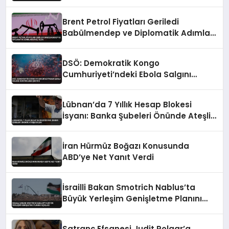
Brent Petrol Fiyatları Geriledi
Babülmendep ve Diplomatik Adımlar
Etkili Oldu
DSÖ: Demokratik Kongo
Cumhuriyeti’ndeki Ebola Salgını
Kontrolden Çıkıyor
Lübnan’da 7 Yıllık Hesap Blokesi
İsyanı: Banka Şubeleri Önünde Ateşli
Eylem
İran Hürmüz Boğazı Konusunda
ABD’ye Net Yanıt Verdi
İsrailli Bakan Smotrich Nablus’ta
Büyük Yerleşim Genişletme Planını
Açıkladı
Satranç Efsanesi Judit Polgar’a