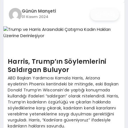
İŞ DÜNYASI
Günün Manşeti
Paylaş
01 Kasım 2024
ANA DEMO
TEKNOLOJI
MAGAZIN
Harris, Trump’ın Söylemlerini
KRIPTO PARA
Saldırgan Buluyor
GEZI & SEYAHAT
ABD Başkan Yardımcısı Kamala Harris, Arizona
eyaletinin Phoenix kentindeki bir mitingde, eski Başkan
Donald Trump’ın Wisconsin’de yaptığı konuşmada
OYUN
kullandığı ifadeleri “saldırgan” olarak nitelendirdi. Harris,
Trump’ın kadınların özgürlüğü ve çıkarları hakkında
söylediklerine karşı çıkarak, kadınların kendi kararlarını
verebilme yeteneklerine saygı duyulması gerektiğini
vurguladı. Harris, “Kadınlara güveniyoruz” ifadesiyle
kadınların haklarını savundu.