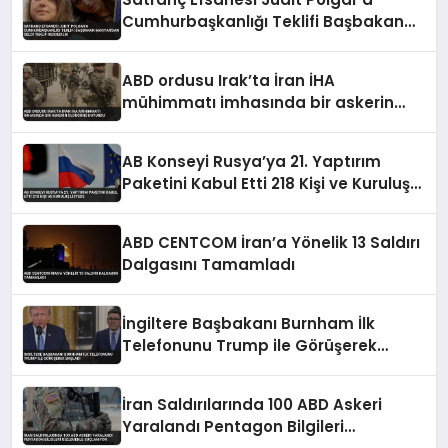
Cumhurbaşkanlığı Teklifi Başbakan
Magyar’dan Geldi Teklif Reddedildi
ABD ordusu Irak’ta İran İHA
mühimmatı imhasında bir askerin
öldüğünü duyurdu
AB Konseyi Rusya’ya 21. Yaptırım
Paketini Kabul Etti 218 Kişi ve Kuruluş
Listede
ABD CENTCOM İran’a Yönelik 13 Saldırı
Dalgasını Tamamladı
İngiltere Başbakanı Burnham İlk
Telefonunu Trump ile Görüşerek
Başladı
İran Saldırılarında 100 ABD Askeri
Yaralandı Pentagon Bilgileri