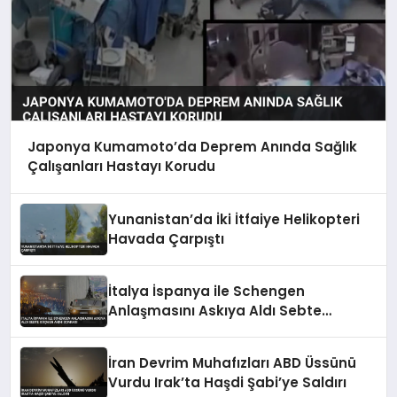
Japonya Kumamoto’da Deprem Anında Sağlık
Çalışanları Hastayı Korudu
Yunanistan’da İki İtfaiye Helikopteri
Havada Çarpıştı
İtalya İspanya ile Schengen
Anlaşmasını Askıya Aldı Sebte
Göçmen Akını Sonrası
İran Devrim Muhafızları ABD Üssünü
Vurdu Irak’ta Haşdi Şabi’ye Saldırı