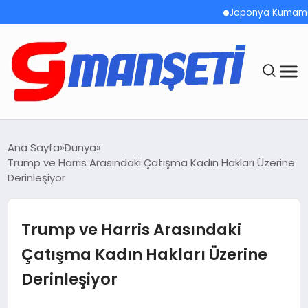
Japonya Kumamoto’da 
ANASAYFA
Ana Sayfa
Dünya
Trump ve Harris Arasındaki Çatışma Kadın Hakları Üzerine
DEMOLAR
Derinleşiyor
MEGA MENÜ
Trump ve Harris Arasındaki
TEKNOLOJI
Çatışma Kadın Hakları Üzerine
Derinleşiyor
OYUN