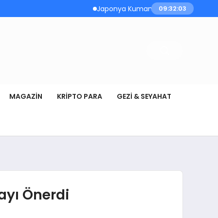
Japonya Kumamoto’da Deprem Anında Sağl
09:32:04
MAGAZIN
KRIPTO PARA
GEZI & SEYAHAT
mayı Önerdi