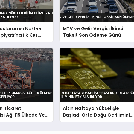
luslararası Nükleer
MTV ve Gelir Vergisi İkinci
piyatı’na İlk Kez
Taksit Son Ödeme Günü
 Katılıyor
in Ticaret
Altın Haftaya Yükselişle
si Ağı 115 Ülkede Yeni
Başladı Orta Doğu Geriliminin
Hedefliyor
Etkisi Sürüyor