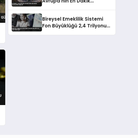
Avrupa’nın En Dakik
Havalimanı Seçildi
Bireysel Emeklilik Sistemi
Fon Büyüklüğü 2,4 Trilyonu
Aştı