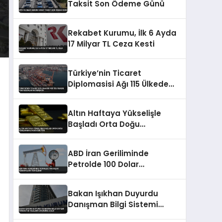
Taksit Son Ödeme Günü
Rekabet Kurumu, İlk 6 Ayda
17 Milyar TL Ceza Kesti
Türkiye’nin Ticaret
Diplomasisi Ağı 115 Ülkede
Yeni Rekorlar Hedefliyor
Altın Haftaya Yükselişle
Başladı Orta Doğu
Geriliminin Etkisi Sürüyor
ABD İran Geriliminde
Petrolde 100 Dolar
Senaryoları Tetiklendi
Bakan Işıkhan Duyurdu
Danışman Bilgi Sistemi
Öğrenci ve Velilerin Erişimine