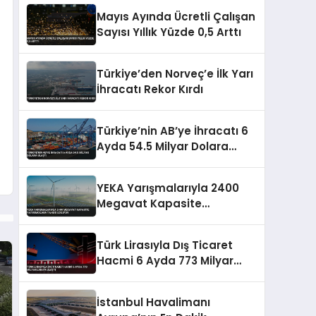
Açıldı
Mayıs Ayında Ücretli Çalışan
Sayısı Yıllık Yüzde 0,5 Arttı
Türkiye’den Norveç’e İlk Yarı
İhracatı Rekor Kırdı
Türkiye’nin AB’ye İhracatı 6
Ayda 54.5 Milyar Dolara
Ulaştı
YEKA Yarışmalarıyla 2400
Megavat Kapasite
Yatırımcılara Tahsis Ediliyor
Türk Lirasıyla Dış Ticaret
Hacmi 6 Ayda 773 Milyar
Liraya Ulaştı
İstanbul Havalimanı