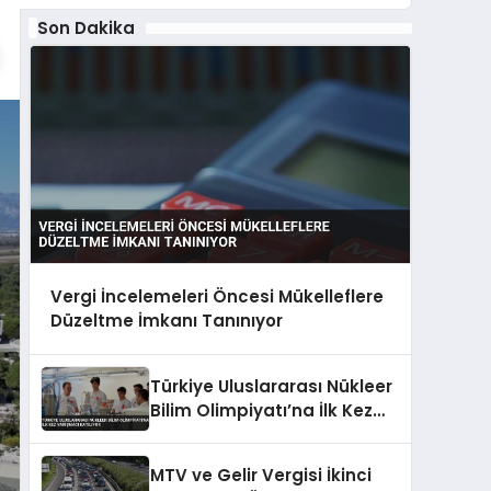
Son Dakika
Vergi İncelemeleri Öncesi Mükelleflere
Düzeltme İmkanı Tanınıyor
Türkiye Uluslararası Nükleer
Bilim Olimpiyatı’na İlk Kez
Yarışmacı Katılıyor
MTV ve Gelir Vergisi İkinci