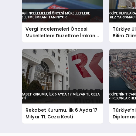
Vergi İncelemeleri Öncesi
Türkiye U
Mükelleflere Düzeltme İmkanı
Bilim Olim
Tanınıyor
Yarışmacı
Rekabet Kurumu, İlk 6 Ayda 17
Türkiye’n
Milyar TL Ceza Kesti
Diplomasi
Rekorlar 