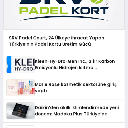
SRV Padel Court, 24 Ülkeye İhracat Yapan
Türkiye’nin Padel Kortu Üretim Gücü
Kleen-Hy-Dro-Gen Inc., Sıfır Karbon
Emisyonlu Hidrojen Isıtma
Teknolojisinde ISO ve TSSA
Düzenleyici Onaylarını Aldı
Marie Rose kozmetik sektörüne giriş
yaptı
Daikin’den akıllı iklimlendirmede yeni
dönem: Madoka Plus Türkiye’de