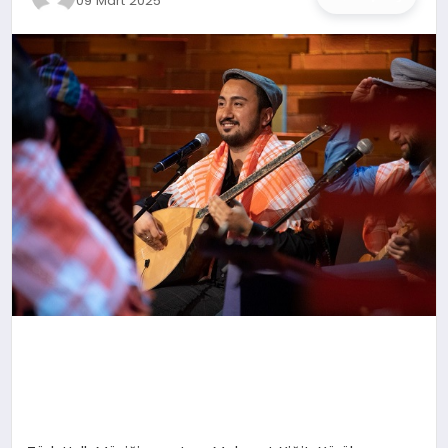
09 Mart 2025
İŞ DÜNYASI
ANA DEMO
TEKNOLOJI
MAGAZIN
KRIPTO PARA
GEZI & SEYAHAT
OYUN