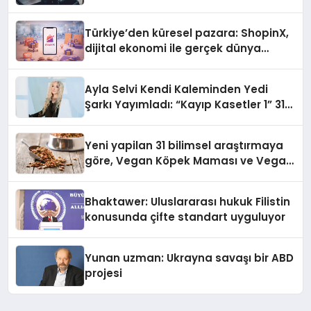
Türkiye’den küresel pazara: ShopinX,
dijital ekonomi ile gerçek dünya
alışverişini bir araya getirmeyi
hedefliyor
Ayla Selvi Kendi Kaleminden Yedi
Şarkı Yayımladı: “Kayıp Kasetler 1” 31
Temmuz’da Çıktı
Yeni yapilan 31 bilimsel araştırmaya
göre, Vegan Köpek Maması ve Vegan
Kedi Mamasının İyi Sindirildiğini
Ortaya Koydu
Bhaktawer: Uluslararası hukuk Filistin
konusunda çifte standart uyguluyor
Yunan uzman: Ukrayna savaşı bir ABD
projesi