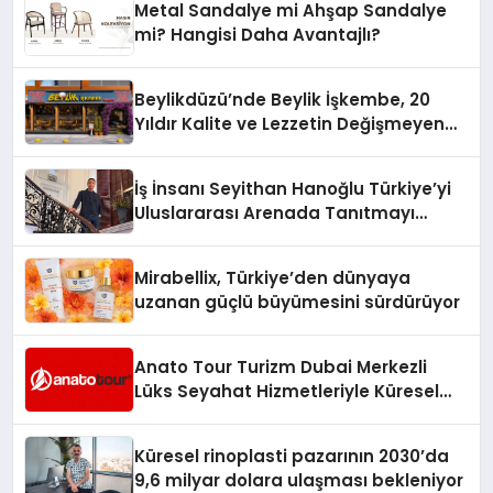
Metal Sandalye mi Ahşap Sandalye
mi? Hangisi Daha Avantajlı?
Beylikdüzü’nde Beylik İşkembe, 20
Yıldır Kalite ve Lezzetin Değişmeyen
Adresi
İş İnsanı Seyithan Hanoğlu Türkiye’yi
Uluslararası Arenada Tanıtmayı
Hedefliyor
Mirabellix, Türkiye’den dünyaya
uzanan güçlü büyümesini sürdürüyor
Anato Tour Turizm Dubai Merkezli
Lüks Seyahat Hizmetleriyle Küresel
Turizmde Öne Çıkıyor
Küresel rinoplasti pazarının 2030’da
9,6 milyar dolara ulaşması bekleniyor