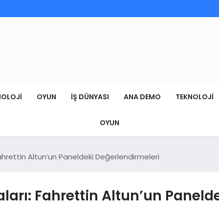
NOLOJI
OYUN
İŞ DÜNYASI
ANA DEMO
TEKNOLOJI
OYUN
: Fahrettin Altun’un Paneldeki Değerlendirmeleri
kaları: Fahrettin Altun’un Panel