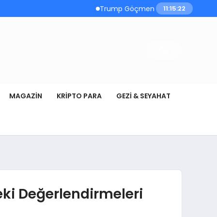
Trump Göçmen Kamyon Şoförleri Yerine 
11:15:23
MAGAZIN
KRIPTO PARA
GEZI & SEYAHAT
deki Değerlendirmeleri