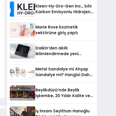
Kleen-Hy-Dro-Gen Inc., Sıfır
Karbon Emisyonlu Hidrojen
Isıtma Teknolojisinde ISO ve
TSSA Düzenleyici Onaylarını
Marie Rose kozmetik
Aldı
sektörüne giriş yaptı
Daikin’den akıllı
iklimlendirmede yeni
dönem: Madoka Plus
Türkiye’de
Metal Sandalye mi Ahşap
Sandalye mi? Hangisi Daha
Avantajlı?
Beylikdüzü’nde Beylik
İşkembe, 20 Yıldır Kalite ve
Lezzetin Değişmeyen Adresi
İş İnsanı Seyithan Hanoğlu