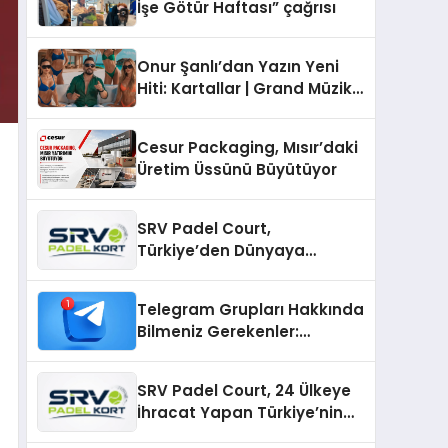
İşe Götür Haftası” çağrısı
Onur Şanlı’dan Yazın Yeni
Hiti: Kartallar | Grand Müzik
& Nihat Ulaş İmzalı Yeni Şarkı
Cesur Packaging, Mısır’daki
Üretim Üssünü Büyütüyor
SRV Padel Court,
Türkiye’den Dünyaya
Uzanan Padel Kort
Üretiminde Güvenin Adresi
Telegram Grupları Hakkında
Bilmeniz Gerekenler:
Telegram Topluluklarıyla
Güncel Kalmak
SRV Padel Court, 24 Ülkeye
İhracat Yapan Türkiye’nin
Padel Kortu Üretim Gücü