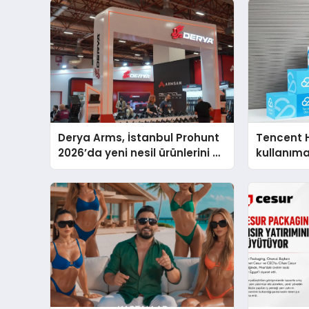
Derya Arms, İstanbul Prohunt
Tencent 
2026’da yeni nesil ürünlerini ve
kullanım
global marka vizyonunu
sergiledi