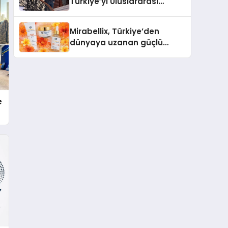
Türkiye’yi Uluslararası
Arenada Tanıtmayı
Hedefliyor
Mirabellix, Türkiye’den
dünyaya uzanan güçlü
büyümesini sürdürüyor
e