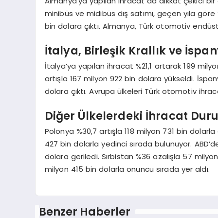
Almanya’ya yapılan ihracat da dikkat çekici bi
minibüs ve midibüs dış satımı, geçen yıla göre
bin dolara çıktı. Almanya, Türk otomotiv endüst
İtalya, Birleşik Krallık ve İspa
İtalya’ya yapılan ihracat %21,1 artarak 199 milyon
artışla 167 milyon 922 bin dolara yükseldi. İspa
dolara çıktı. Avrupa ülkeleri Türk otomotiv ihra
Diğer Ülkelerdeki İhracat Du
Polonya %30,7 artışla 118 milyon 731 bin dolarla
427 bin dolarla yedinci sırada bulunuyor. ABD’de
dolara geriledi. Sırbistan %36 azalışla 57 milyo
milyon 415 bin dolarla onuncu sırada yer aldı.
Benzer Haberler