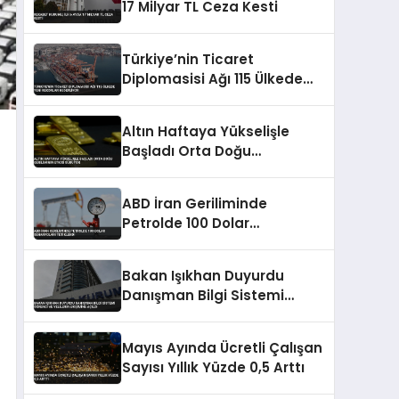
17 Milyar TL Ceza Kesti
Türkiye’nin Ticaret
Diplomasisi Ağı 115 Ülkede
Yeni Rekorlar Hedefliyor
Altın Haftaya Yükselişle
Başladı Orta Doğu
Geriliminin Etkisi Sürüyor
ABD İran Geriliminde
Petrolde 100 Dolar
Senaryoları Tetiklendi
Bakan Işıkhan Duyurdu
Danışman Bilgi Sistemi
Öğrenci ve Velilerin Erişimine
Açıldı
Mayıs Ayında Ücretli Çalışan
Sayısı Yıllık Yüzde 0,5 Arttı