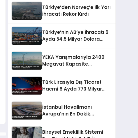
Türkiye’den Norveç’e İlk Yarı
İhracatı Rekor Kırdı
Türkiye’nin AB’ye İhracatı 6
Ayda 54.5 Milyar Dolara
Ulaştı
YEKA Yarışmalarıyla 2400
Megavat Kapasite
Yatırımcılara Tahsis Ediliyor
Türk Lirasıyla Dış Ticaret
Hacmi 6 Ayda 773 Milyar
Liraya Ulaştı
İstanbul Havalimanı
Avrupa’nın En Dakik
Havalimanı Seçildi
Bireysel Emeklilik Sistemi