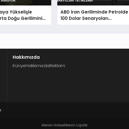
taya Yükselişle
ABD İran Geriliminde Petrolde
rta Doğu Geriliminin
100 Dolar Senaryoları
üyor
Tetiklendi
Hakkımızda
Künye
Hakkımızda
Reklam
r.
Mersin Haber
Mersin Lojistik