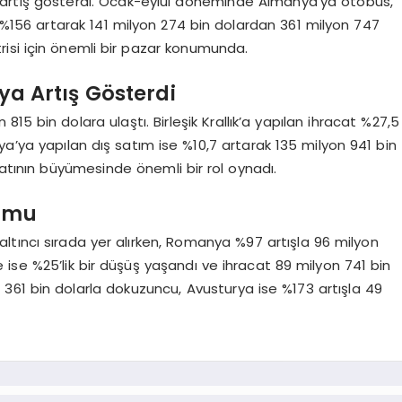
r artış gösterdi. Ocak-eylül döneminde Almanya’ya otobüs,
 %156 artarak 141 milyon 274 bin dolardan 361 milyon 747
risi için önemli bir pazar konumunda.
nya Artış Gösterdi
 815 bin dolara ulaştı. Birleşik Krallık’a yapılan ihracat %27,5
nya’ya yapılan dış satım ise %10,7 artarak 135 milyon 941 bin
catının büyümesinde önemli bir rol oynadı.
rumu
 altıncı sırada yer alırken, Romanya %97 artışla 96 milyon
 ise %25’lik bir düşüş yaşandı ve ihracat 89 milyon 741 bin
n 361 bin dolarla dokuzuncu, Avusturya ise %173 artışla 49