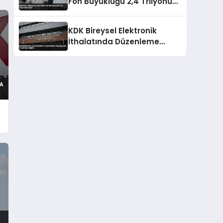
Fon Büyüklüğü 2,4 Trilyonu
Aştı
KDK Bireysel Elektronik
İthalatında Düzenleme
Tavsiyesi Verdi