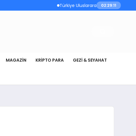
Türkiye Uluslararası Nükleer Bilim Olimpiyatı
02:29:12
MAGAZIN
KRIPTO PARA
GEZI & SEYAHAT