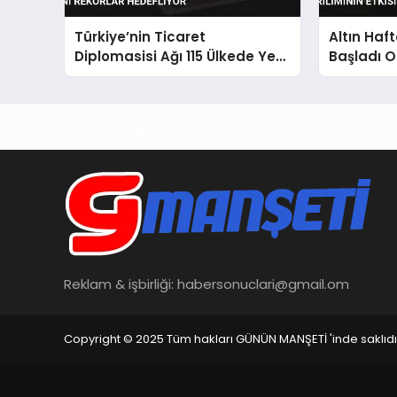
Türkiye’nin Ticaret
Altın Haf
Diplomasisi Ağı 115 Ülkede Yeni
Başladı O
Rekorlar Hedefliyor
Etkisi Sür
Haberin Doğru Adresi
Reklam & işbirliği:
habersonuclari@gmail.om
Copyright © 2025 Tüm hakları GÜNÜN MANŞETİ 'inde saklıdı