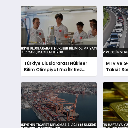
Türkiye Uluslararası Nükleer
MTV ve Gel
Bilim Olimpiyatı’na İlk Kez
Taksit S
Yarışmacı Katılıyor