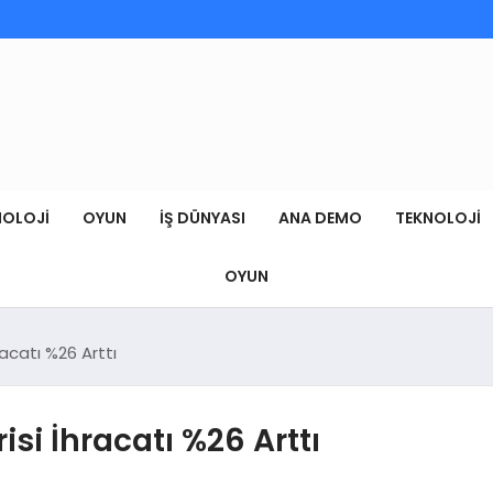
NOLOJI
OYUN
İŞ DÜNYASI
ANA DEMO
TEKNOLOJI
OYUN
acatı %26 Arttı
si İhracatı %26 Arttı