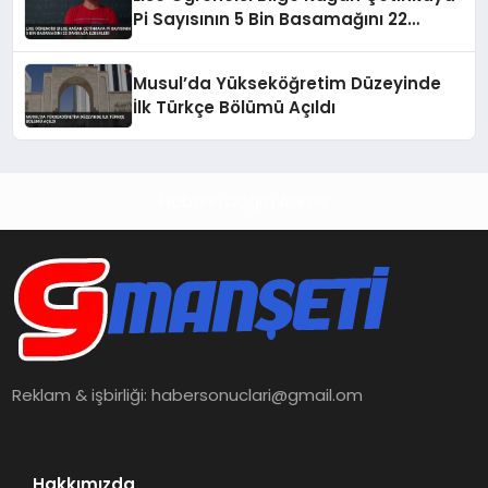
Pi Sayısının 5 Bin Basamağını 22
Dakikada Ezberledi
Musul’da Yükseköğretim Düzeyinde
İlk Türkçe Bölümü Açıldı
Haberin Doğru Adresi
Reklam & işbirliği:
habersonuclari@gmail.om
Hakkımızda