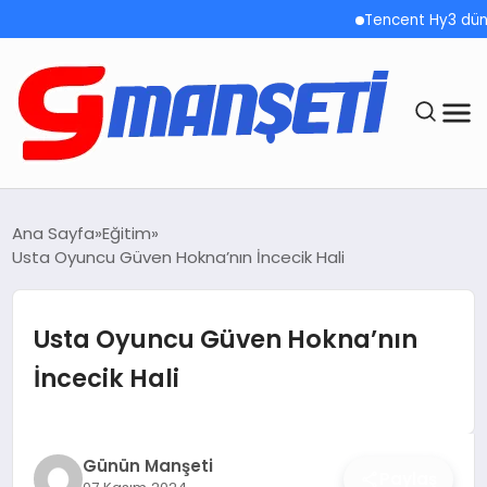
Tencent Hy3 dünya ge
ANASAYFA
Ana Sayfa
Eğitim
Usta Oyuncu Güven Hokna’nın İncecik Hali
DEMOLAR
MEGA MENÜ
Usta Oyuncu Güven Hokna’nın
İncecik Hali
TEKNOLOJI
OYUN
Günün Manşeti
Paylaş