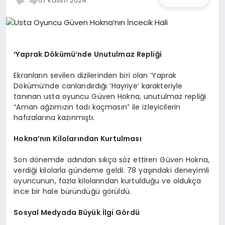
07 Kasım 2024
İŞ DÜNYASI
ANA DEMO
‘Yaprak Dökümü’nde Unutulmaz Repliği
TEKNOLOJI
Ekranların sevilen dizilerinden biri olan ‘Yaprak
MAGAZIN
Dökümü’nde canlandırdığı ‘Hayriye’ karakteriyle
tanınan usta oyuncu Güven Hokna, unutulmaz repliği
“Aman ağzımızın tadı kaçmasın” ile izleyicilerin
KRIPTO PARA
hafızalarına kazınmıştı.
GEZI & SEYAHAT
Hokna’nın Kilolarından Kurtulması
Son dönemde adından sıkça söz ettiren Güven Hokna,
OYUN
verdiği kilolarla gündeme geldi. 78 yaşındaki deneyimli
oyuncunun, fazla kilolarından kurtulduğu ve oldukça
ince bir hale büründüğü görüldü.
Sosyal Medyada Büyük İlgi Gördü