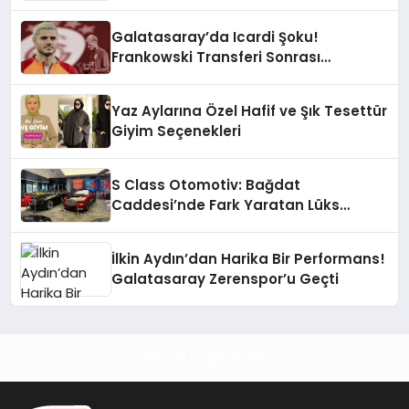
Galatasaray’da Icardi Şoku!
Frankowski Transferi Sonrası
Kontenjan Engeli
Yaz Aylarına Özel Hafif ve Şık Tesettür
Giyim Seçenekleri
S Class Otomotiv: Bağdat
Caddesi’nde Fark Yaratan Lüks
Deneyimi
İlkin Aydın’dan Harika Bir Performans!
Galatasaray Zerenspor’u Geçti
Haberin Doğru Adresi