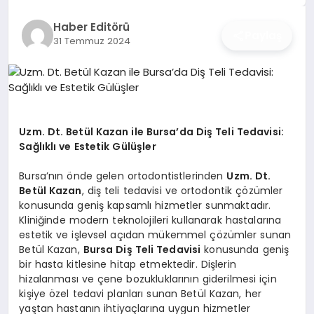
İŞ DÜNYASI
Haber Editörü
Paylaş
31 Temmuz 2024
ANA DEMO
TEKNOLOJI
MAGAZIN
Uzm. Dt. Betül Kazan ile Bursa’da Diş Teli Tedavisi:
Sağlıklı ve Estetik Gülüşler
KRIPTO PARA
Bursa’nın önde gelen ortodontistlerinden
Uzm. Dt.
GEZI & SEYAHAT
Betül Kazan
, diş teli tedavisi ve ortodontik çözümler
konusunda geniş kapsamlı hizmetler sunmaktadır.
Kliniğinde modern teknolojileri kullanarak hastalarına
OYUN
estetik ve işlevsel açıdan mükemmel çözümler sunan
Betül Kazan,
Bursa Diş Teli Tedavisi
konusunda geniş
bir hasta kitlesine hitap etmektedir. Dişlerin
hizalanması ve çene bozukluklarının giderilmesi için
kişiye özel tedavi planları sunan Betül Kazan, her
yaştan hastanın ihtiyaçlarına uygun hizmetler