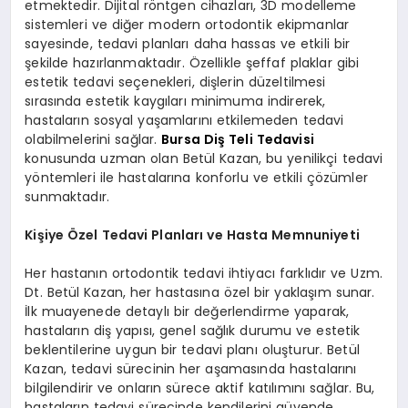
etmektedir. Dijital röntgen cihazları, 3D modelleme
sistemleri ve diğer modern ortodontik ekipmanlar
sayesinde, tedavi planları daha hassas ve etkili bir
şekilde hazırlanmaktadır. Özellikle şeffaf plaklar gibi
estetik tedavi seçenekleri, dişlerin düzeltilmesi
sırasında estetik kaygıları minimuma indirerek,
hastaların sosyal yaşamlarını etkilemeden tedavi
olabilmelerini sağlar.
Bursa Diş Teli Tedavisi
konusunda uzman olan Betül Kazan, bu yenilikçi tedavi
yöntemleri ile hastalarına konforlu ve etkili çözümler
sunmaktadır.
Kişiye Özel Tedavi Planları ve Hasta Memnuniyeti
Her hastanın ortodontik tedavi ihtiyacı farklıdır ve Uzm.
Dt. Betül Kazan, her hastasına özel bir yaklaşım sunar.
İlk muayenede detaylı bir değerlendirme yaparak,
hastaların diş yapısı, genel sağlık durumu ve estetik
beklentilerine uygun bir tedavi planı oluşturur. Betül
Kazan, tedavi sürecinin her aşamasında hastalarını
bilgilendirir ve onların sürece aktif katılımını sağlar. Bu,
hastaların tedavi sürecinde kendilerini güvende