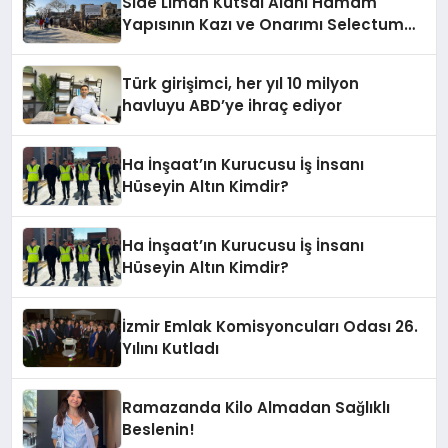
Side Liman Kutsal Alanı Hamam
Yapısının Kazı ve Onarımı Selectum
Hotels&Resorts’un da Katkılarıyla
Tamamlandı
Türk girişimci, her yıl 10 milyon
havluyu ABD’ye ihraç ediyor
Ha İnşaat’ın Kurucusu İş İnsanı
Hüseyin Altın Kimdir?
Ha İnşaat’ın Kurucusu İş İnsanı
Hüseyin Altın Kimdir?
İzmir Emlak Komisyoncuları Odası 26.
Yılını Kutladı
Ramazanda Kilo Almadan Sağlıklı
Beslenin!