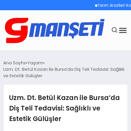
Tarım Arazileri Korunm
ANASAYFA
Ana Sayfa
Yaşam
Uzm. Dt. Betül Kazan ile Bursa’da Diş Teli Tedavisi: Sağlıklı
DEMOLAR
ve Estetik Gülüşler
MEGA MENÜ
Uzm. Dt. Betül Kazan ile Bursa’da
TEKNOLOJI
Diş Teli Tedavisi: Sağlıklı ve
Estetik Gülüşler
OYUN