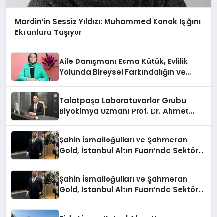
Mardin’in Sessiz Yıldızı: Muhammed Konak Işığını
Ekranlara Taşıyor
Aile Danışmanı Esma Kütük, Evlilik
Yolunda Bireysel Farkındalığın ve
Sınırların Gücünü Anlatıyor
Talatpaşa Laboratuvarlar Grubu
Biyokimya Uzmanı Prof. Dr. Ahmet
Var:
Şahin İsmailoğulları ve Şahmeran
Gold, İstanbul Altın Fuarı’nda Sektöre
Damga Vurdu
Şahin İsmailoğulları ve Şahmeran
Gold, İstanbul Altın Fuarı’nda Sektöre
Damga Vurdu