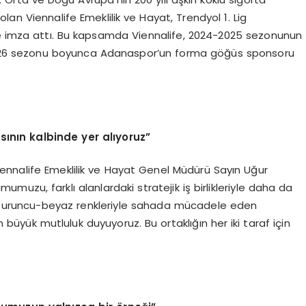
an Viennalife Emeklilik ve Hayat, Trendyol 1. Lig
ğine imza attı. Bu kapsamda Viennalife, 2024-2025 sezonunun
-2026 sezonu boyunca Adanaspor’un forma göğüs sponsoru
ının kalbinde yer alıyoruz”
Viennalife Emeklilik ve Hayat Genel Müdürü Sayın Uğur
mumuzu, farklı alanlardaki stratejik iş birlikleriyle daha da
ve turuncu-beyaz renkleriyle sahada mücadele eden
ük mutluluk duyuyoruz. Bu ortaklığın her iki taraf için