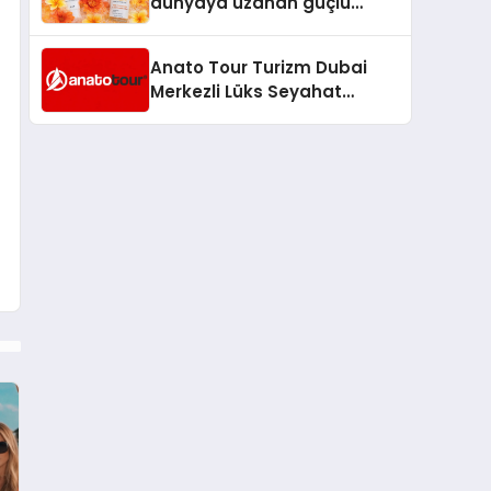
dünyaya uzanan güçlü
büyümesini sürdürüyor
Anato Tour Turizm Dubai
Merkezli Lüks Seyahat
Hizmetleriyle Küresel
Turizmde Öne Çıkıyor