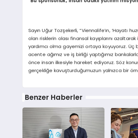
“
Bu sponsorluk, insan odaklı yatırım misyo
Sayın Uğur Tozşekerli, “Viennalife’ın, ‘Hayatı 
olan risklerin olası finansal kayıplarını azaltar
yardımcı olma gayemizi ortaya koyuyoruz. Üç b
acente ağımız ve iş birliği yaptığımız bankalar
önce insan ilkesiyle hareket ediyoruz. Söz 
gerçekliğe kavuşturduğumuzun yalnızca bir örneği
Benzer Haberler