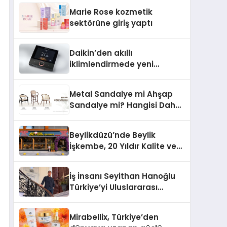
TSSA Düzenleyici Onaylarını
Marie Rose kozmetik
Aldı
sektörüne giriş yaptı
Daikin’den akıllı
iklimlendirmede yeni
dönem: Madoka Plus
Türkiye’de
Metal Sandalye mi Ahşap
Sandalye mi? Hangisi Daha
Avantajlı?
Beylikdüzü’nde Beylik
İşkembe, 20 Yıldır Kalite ve
Lezzetin Değişmeyen Adresi
İş İnsanı Seyithan Hanoğlu
Türkiye’yi Uluslararası
Arenada Tanıtmayı
Hedefliyor
Mirabellix, Türkiye’den