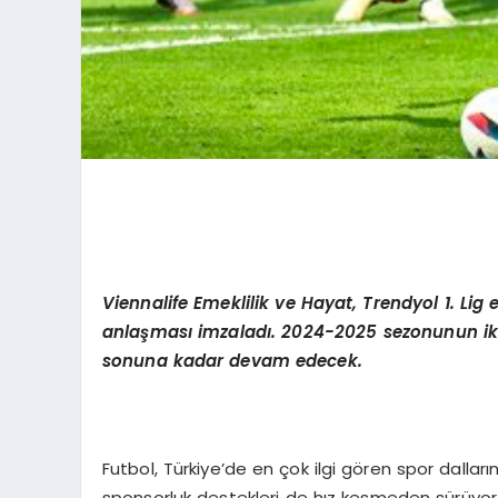
Viennalife
Emeklilik ve Hayat, Trendyol 1. Li
anlaş
mas
ı imzaladı. 2024-2025 sezonunun iki
sonuna kadar devam edecek.
Futbol, Türkiye’de en çok ilgi gören spor dalla
sponsorluk destekleri de hız kesmeden sürüyor. 