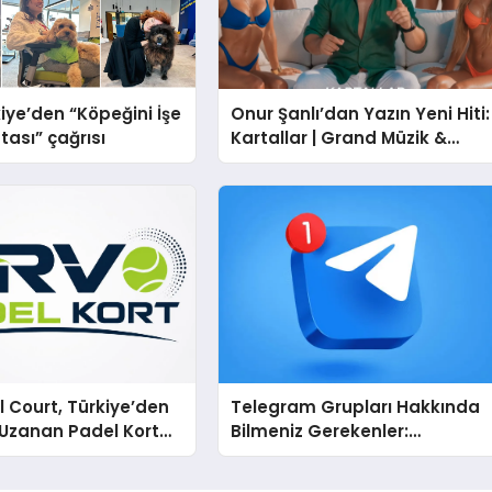
iye’den “Köpeğini İşe
Onur Şanlı’dan Yazın Yeni Hiti:
tası” çağrısı
Kartallar | Grand Müzik &
Nihat Ulaş İmzalı Yeni Şarkı
 Court, Türkiye’den
Telegram Grupları Hakkında
Uzanan Padel Kort
Bilmeniz Gerekenler:
de Güvenin Adresi
Telegram Topluluklarıyla
Güncel Kalmak