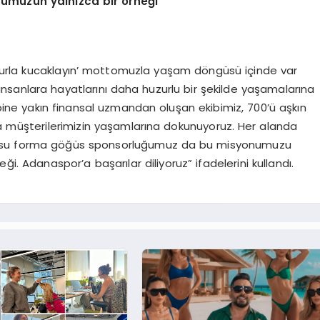
numuzun yalnızca bir
ö
rneği”
huzurla kucaklayın’ mottomuzla yaşam döngüsü içinde var
ak insanlara hayatlarını daha huzurlu bir şekilde yaşamalarına
ine yakın finansal uzmandan oluşan ekibimiz, 700’ü aşkın
la müşterilerimizin yaşamlarına dokunuyoruz. Her alanda
konusu forma göğüs sponsorluğumuz da bu misyonumuzu
. Adanaspor’a başarılar diliyoruz” ifadelerini kullandı.