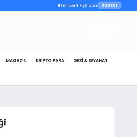
Tencent Hy3 dünya genelinde kullanıma su
20:31:02
MAGAZIN
KRIPTO PARA
GEZI & SEYAHAT
ği