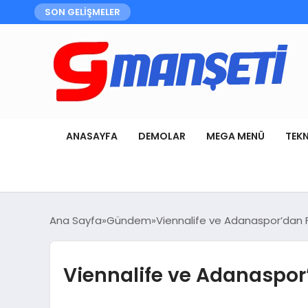
SON GELİŞMELER
ANASAYFA
DEMOLAR
MEGA MENÜ
TEK
Ana Sayfa
Gündem
Viennalife ve Adanaspor’dan F
Viennalife ve Adanaspor’