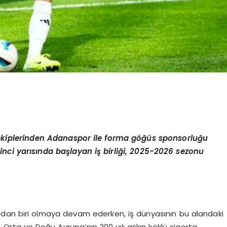
g ekiplerinden Adanaspor ile forma göğüs sponsorluğu
nci yarısında başlayan iş birliği, 2025-2026 sezonu
rından biri olmaya devam ederken, iş dünyasının bu alandaki
Orta ve Doğu Avrupa’nın 200 yılı aşkın köklü sigorta