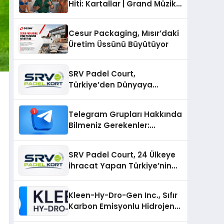
Hiti: Kartallar | Grand Müzik
& Nihat Ulaş İmzalı Yeni Şarkı
Cesur Packaging, Mısır’daki
Üretim Üssünü Büyütüyor
SRV Padel Court,
Türkiye’den Dünyaya
Uzanan Padel Kort
Üretiminde Güvenin Adresi
Telegram Grupları Hakkında
Bilmeniz Gerekenler:
Telegram Topluluklarıyla
Güncel Kalmak
SRV Padel Court, 24 Ülkeye
İhracat Yapan Türkiye’nin
Padel Kortu Üretim Gücü
Kleen-Hy-Dro-Gen Inc., Sıfır
Karbon Emisyonlu Hidrojen
Isıtma Teknolojisinde ISO ve