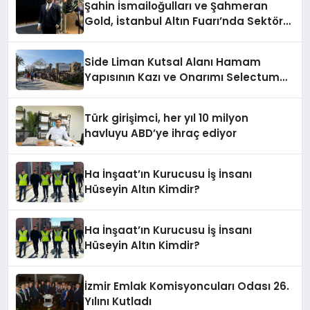
Şahin İsmailoğulları ve Şahmeran
Gold, İstanbul Altın Fuarı’nda Sektöre
Damga Vurdu
Side Liman Kutsal Alanı Hamam
Yapısının Kazı ve Onarımı Selectum
Hotels&Resorts’un da Katkılarıyla
Tamamlandı
Türk girişimci, her yıl 10 milyon
havluyu ABD’ye ihraç ediyor
Ha İnşaat’ın Kurucusu İş İnsanı
Hüseyin Altın Kimdir?
Ha İnşaat’ın Kurucusu İş İnsanı
Hüseyin Altın Kimdir?
İzmir Emlak Komisyoncuları Odası 26.
Yılını Kutladı