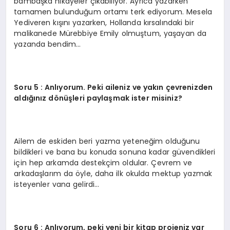
bambaşka hikayeler çıkabiliyor. Ayrıca yazarken
tamamen bulunduğum ortamı terk ediyorum. Mesela
Yediveren kışını yazarken, Hollanda kırsalındaki bir
malikanede Mürebbiye Emily olmuştum, yaşayan da
yazanda bendim…
Soru 5 : Anlıyorum. Peki aileniz ve yakın çevrenizden
aldığınız dönüşleri paylaşmak ister misiniz?
Ailem de eskiden beri yazma yeteneğim olduğunu
bildikleri ve bana bu konuda sonuna kadar güvendikleri
için hep arkamda destekçim oldular. Çevrem ve
arkadaşlarım da öyle, daha ilk okulda mektup yazmak
isteyenler vana gelirdi…
Soru 6 : Anlıyorum, peki yeni bir kitap projeniz var