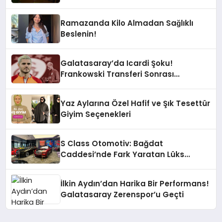
Ramazanda Kilo Almadan Sağlıklı
Beslenin!
Galatasaray’da Icardi Şoku!
Frankowski Transferi Sonrası
Kontenjan Engeli
Yaz Aylarına Özel Hafif ve Şık Tesettür
Giyim Seçenekleri
S Class Otomotiv: Bağdat
Caddesi’nde Fark Yaratan Lüks
Deneyimi
İlkin Aydın’dan Harika Bir Performans!
Galatasaray Zerenspor’u Geçti