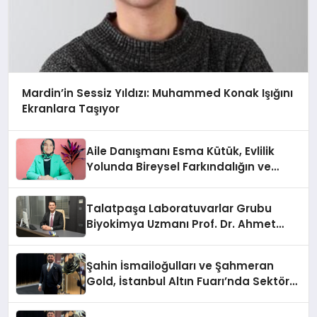
Mardin’in Sessiz Yıldızı: Muhammed Konak Işığını
Ekranlara Taşıyor
Aile Danışmanı Esma Kütük, Evlilik
Yolunda Bireysel Farkındalığın ve
Sınırların Gücünü Anlatıyor
Talatpaşa Laboratuvarlar Grubu
Biyokimya Uzmanı Prof. Dr. Ahmet
Var:
Şahin İsmailoğulları ve Şahmeran
Gold, İstanbul Altın Fuarı’nda Sektöre
Damga Vurdu