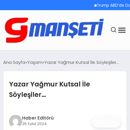
Trump ABD’de Doğumla 
ANASAYFA
Ana Sayfa
Yaşam
Yazar Yağmur Kutsal İle Söyleşiler…
DEMOLAR
Yazar Yağmur Kutsal İle
MEGA MENÜ
Söyleşiler…
TEKNOLOJI
OYUN
Haber Editörü
Paylaş
25 Eylül 2024