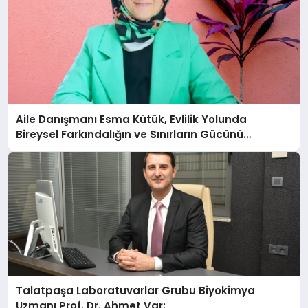
Aile Danışmanı Esma Kütük, Evlilik Yolunda
Bireysel Farkındalığın ve Sınırların Gücünü
Anlatıyor
Talatpaşa Laboratuvarlar Grubu Biyokimya
Uzmanı Prof. Dr. Ahmet Var: