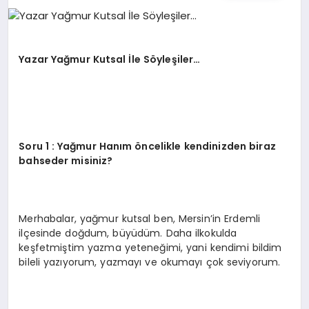
İŞ DÜNYASI
ANA DEMO
Yazar Yağmur Kutsal İle Söyleşiler…
TEKNOLOJI
MAGAZIN
Soru 1 : Yağmur Hanım öncelikle kendinizden biraz
KRIPTO PARA
bahseder misiniz?
GEZI & SEYAHAT
Merhabalar, yağmur kutsal ben, Mersin’in Erdemli
OYUN
ilçesinde doğdum, büyüdüm. Daha ilkokulda
keşfetmiştim yazma yeteneğimi, yani kendimi bildim
bileli yazıyorum, yazmayı ve okumayı çok seviyorum.