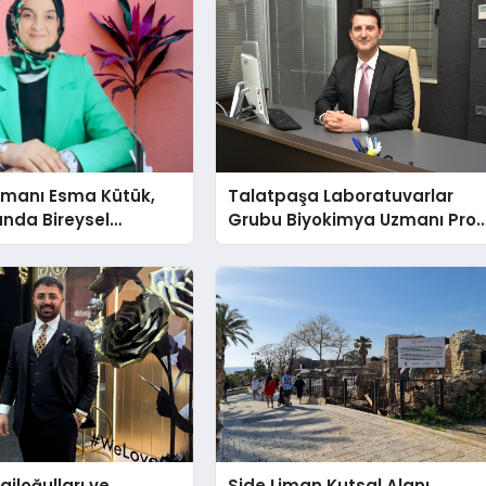
şmanı Esma Kütük,
Talatpaşa Laboratuvarlar
lunda Bireysel
Grubu Biyokimya Uzmanı Prof
ğın ve Sınırların
Dr. Ahmet Var:
nlatıyor
ailoğulları ve
Side Liman Kutsal Alanı