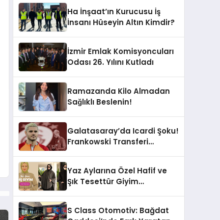
Ha İnşaat’ın Kurucusu İş
İnsanı Hüseyin Altın Kimdir?
İzmir Emlak Komisyoncuları
Odası 26. Yılını Kutladı
Ramazanda Kilo Almadan
Sağlıklı Beslenin!
Galatasaray’da Icardi Şoku!
Frankowski Transferi
Sonrası Kontenjan Engeli
Yaz Aylarına Özel Hafif ve
Şık Tesettür Giyim
Seçenekleri
S Class Otomotiv: Bağdat