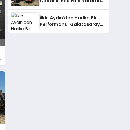
Caddesi’nde Fark Yaratan
Lüks Deneyimi
İlkin Aydın’dan Harika Bir
Performans! Galatasaray
Zerenspor’u Geçti
.