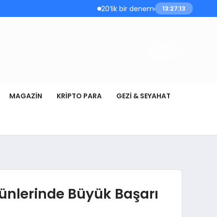
20’lik bir deneme olsun istersen bize bi
13:27:14
MAGAZIN
KRIPTO PARA
GEZI & SEYAHAT
Ürünlerinde Büyük Başarı