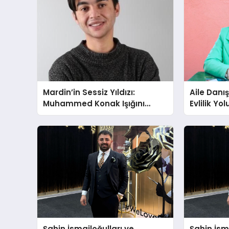
Mardin’in Sessiz Yıldızı:
Aile Danı
Muhammed Konak Işığını
Evlilik Yo
Ekranlara Taşıyor
Farkındalı
Gücünü A
Şahin İsmailoğulları ve
Şahin İsm