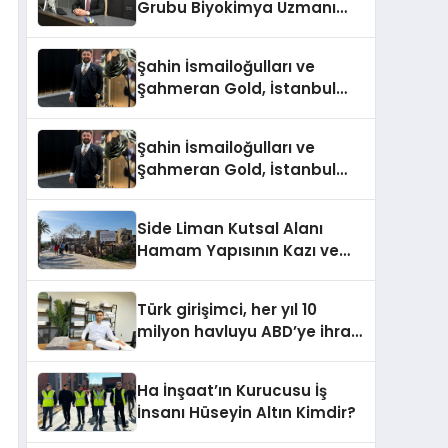
Grubu Biyokimya Uzmanı
Prof. Dr. Ahmet Var:
Şahin İsmailoğulları ve
Şahmeran Gold, İstanbul
Altın Fuarı’nda Sektöre
Damga Vurdu
Şahin İsmailoğulları ve
Şahmeran Gold, İstanbul
Altın Fuarı’nda Sektöre
Damga Vurdu
Side Liman Kutsal Alanı
Hamam Yapısının Kazı ve
Onarımı Selectum
Hotels&Resorts’un da
Türk girişimci, her yıl 10
Katkılarıyla Tamamlandı
milyon havluyu ABD’ye ihraç
ediyor
Ha İnşaat’ın Kurucusu İş
İnsanı Hüseyin Altın Kimdir?