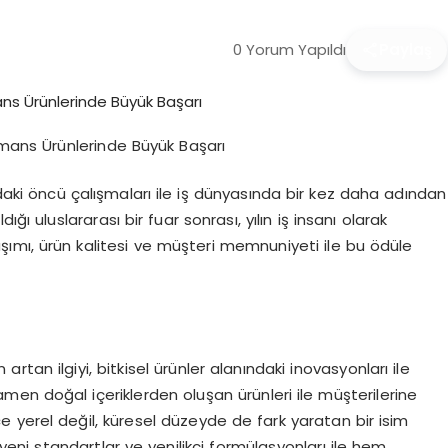
0 Yorum Yapıldı
Paylaş
formans Ürünlerinde Büyük Başarı
ndaki öncü çalışmaları ile iş dünyasında bir kez daha adından
ğı uluslararası bir fuar sonrası, yılın iş insanı olarak
klaşımı, ürün kalitesi ve müşteri memnuniyeti ile bu ödüle
artan ilgiyi, bitkisel ürünler alanındaki inovasyonları ile
mamen doğal içeriklerden oluşan ürünleri ile müşterilerine
ece yerel değil, küresel düzeyde de fark yaratan bir isim
i yeni standartlar ve yenilikçi formülasyonları ile hem