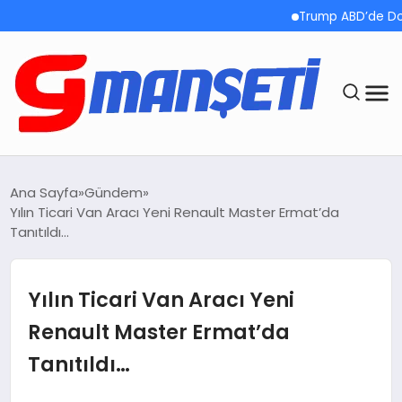
Trump ABD’de Doğumla Va
ANASAYFA
Ana Sayfa
Gündem
Yılın Ticari Van Aracı Yeni Renault Master Ermat’da
DEMOLAR
Tanıtıldı…
MEGA MENÜ
Yılın Ticari Van Aracı Yeni
TEKNOLOJI
Renault Master Ermat’da
Tanıtıldı…
OYUN