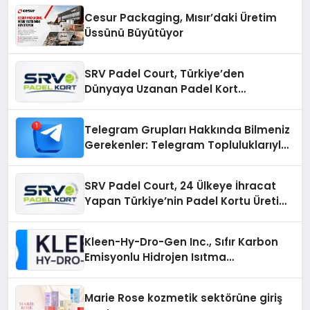
Cesur Packaging, Mısır’daki Üretim
Üssünü Büyütüyor
SRV Padel Court, Türkiye’den
Dünyaya Uzanan Padel Kort
Üretiminde Güvenin Adresi
Telegram Grupları Hakkında Bilmeniz
Gerekenler: Telegram Topluluklarıyla
Güncel Kalmak
SRV Padel Court, 24 Ülkeye İhracat
Yapan Türkiye’nin Padel Kortu Üretim
Gücü
Kleen-Hy-Dro-Gen Inc., Sıfır Karbon
Emisyonlu Hidrojen Isıtma
Teknolojisinde ISO ve TSSA
Düzenleyici Onaylarını Aldı
Marie Rose kozmetik sektörüne giriş