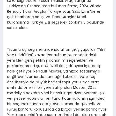
kazandığı ödüller takdim edildi. Araç satışında
Türkiye’de üst sıralarda bulunan firma; 2024 yılında
Renault Ticari Araçlar Türkiye satış 3.sü, İzmir’de en
çok ticari araç satışı ve Ticari Araçlar Kredi
Kullandırma Türkiye 2’si seçilerek toplam 3 ödülünde
sahibi oldu.
Ticari araç segmentinde iddialı bir çıkış yaparak “Yılın
Van’ı” ödülünü kazan Renault’un bu modelindeki
yenilikler, genişletilmiş donanım seçenekleri ve
performans artışı, onu özellikle iş dünyası için cazip
hale getiriyor. Renault Master, yalnızca tasarımıyla
değil, aynı zamanda sunduğu teknoloji ve sürüş
özellikleriyle de büyük beğeni topluyor. Ticari araç
sınıfında önemli bir yere sahip olan Master, 2025
modeliyle sektöre yeni bir soluk getiriyor. Modern, şık
ve işlevsel yapısıyla, her türlü ticari kullanım için ideal
bir seçenek sunan araç, aynı zamanda güvenlik ve
sürüş konforu konusunda da birçok yenilik barındırıyor.
Yan kapı genişliğinde segmentinde lider olan araç, bir