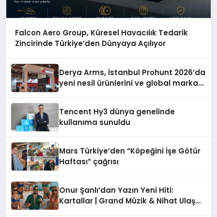
Falcon Aero Group, Küresel Havacılık Tedarik
Zincirinde Türkiye’den Dünyaya Açılıyor
Derya Arms, İstanbul Prohunt 2026’da
yeni nesil ürünlerini ve global marka
vizyonunu sergiledi
Tencent Hy3 dünya genelinde
kullanıma sunuldu
Mars Türkiye’den “Köpeğini İşe Götür
Haftası” çağrısı
Onur Şanlı’dan Yazın Yeni Hiti:
Kartallar | Grand Müzik & Nihat Ulaş
İmzalı Yeni Şarkı