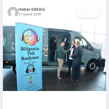
İŞ DÜNYASI
Haber Editörü
Paylaş
27 Şubat 2025
ANA DEMO
TEKNOLOJI
MAGAZIN
KRIPTO PARA
GEZI & SEYAHAT
OYUN