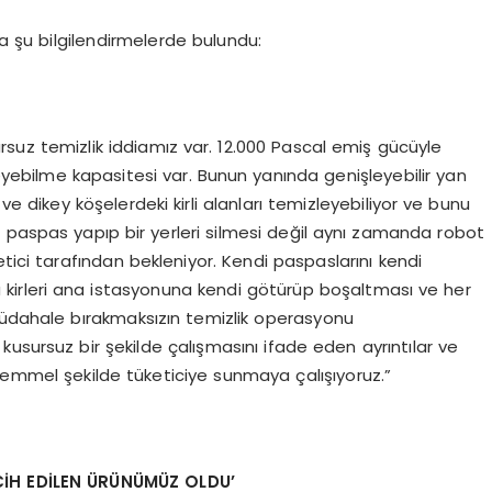
 şu bilgilendirmelerde bulundu:
ursuz temizlik iddiamız var. 12.000 Pascal emiş gücüyle
leyebilme kapasitesi var. Bunun yanında genişleyebilir yan
L ve dikey köşelerdeki kirli alanları temizleyebiliyor ve bunu
 paspas yapıp bir yerleri silmesi değil aynı zamanda robot
tici tarafından bekleniyor. Kendi paspaslarını kendi
 kirleri ana istasyonuna kendi götürüp boşaltması ve her
müdahale bırakmaksızın temizlik operasyonu
usursuz bir şekilde çalışmasını ifade eden ayrıntılar ve
ükemmel şekilde tüketiciye sunmaya çalışıyoruz.”
C
İH EDİ
LEN Ü
R
Ü
N
Ü
M
ÜZ OLDU
’