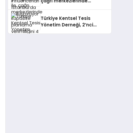
çağrı merkezlerinde
kapasite planlama
verimliliğini 4 kat artırıyor
Türkiye Kentsel Tesis
Yönetim Derneği, 2’nci
Yönetim Kurulu Çalışma
Kampı düzenlendi