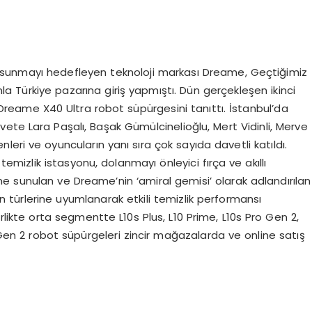
leri sunmayı hedefleyen teknoloji markası Dreame, Geçtiğimiz
a Türkiye pazarına giriş yapmıştı. Dün gerçekleşen ikinci
Dreame X40 Ultra robot süpürgesini tanıttı. İstanbul’da
ete Lara Paşalı, Başak Gümülcinelioğlu, Mert Vidinli, Merve
ri ve oyuncuların yanı sıra çok sayıda davetli katıldı.
izlik istasyonu, dolanmayı önleyici fırça ve akıllı
mine sunulan ve Dreame’nin ‘amiral gemisi’ olarak adlandırılan
in türlerine uyumlanarak etkili temizlik performansı
birlikte orta segmentte L10s Plus, L10 Prime, L10s Pro Gen 2,
en 2 robot süpürgeleri zincir mağazalarda ve online satış