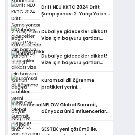
Drift NEU KKTC 2024 Drift
Şampiyonası 2. Yarışı Yakın
Doğu Kampüsünde
Gerçekleştirildi
Dubai’ye gidecekler dikkat!
Vize için başvuru şartları
değişti
Dubai’ye gidecekler dikkat!
Vize için başvuru şartları
değişti
Kuramsal dil öğrenme
pratikleri yerini
performansa dayalı
iletişime bırakıyor
INFLOW Global Summit,
dünyaca ünlü Influencerları
İstanbul’da buluşturuyor
SESTEK yeni çözümü ile,