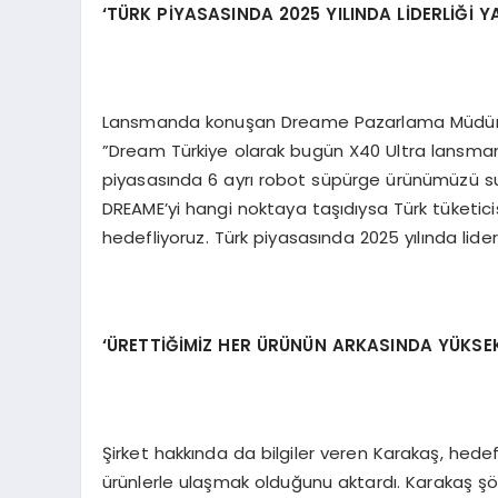
‘
T
Ü
RK PİYASASINDA 2025 YILINDA Lİ
DERL
İĞİ 
Lansmanda konuşan Dreame Pazarlama Müdürü 
”Dream Türkiye olarak bugün X40 Ultra lansmanım
piyasasında 6 ayrı robot süpürge ürünümüzü sun
DREAME’yi hangi noktaya taşıdıysa Türk tüketic
hedefliyoruz. Türk piyasasında 2025 yılında lide
‘ÜRETTİĞİMİ
Z HER Ü
R
Ü
N
Ü
N ARKASINDA Y
Ü
KSE
Şirket hakkında da bilgiler veren Karakaş, hedefle
ürünlerle ulaşmak olduğunu aktardı. Karakaş şö