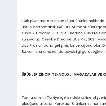
Türk piyasasına sunulan diğer ürünler hakkınd
üstün performanslı X40 ULTRA robot süpürgesini
sunduk. Dreame L10s Plus, Dreame L10s Pro Gen 2
sunuyoruz. Özellikle Dreame L10s Pro, 2024 yılı
L10s Pro’nun daha gelişmiş bir versiyonu olan Dr
Bu yeni ürünümüzün de büyük ilgi göreceğine inan
Ü
R
ÜNLER Z
İNCİR TEKNOLOJİ
MA
ĞAZALAR VE O
Tüm ürünlerin Türkiye içerisindeki online alışve
olduğunu aktaran Karakaş, “Ürünlerimiz her za