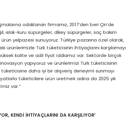
ışmalarına odaklanan firmamız, 2017’den beri Çin’de
l, ıslak-kuru süpürgeler, dikey süpürgeler, saç bakım
r ürün yelpazesi sunuyoruz. Türkiye pazarına özel olarak,
ürünlerimizle Türk tüketicisinin ihtiyaçlarını karşılamayı
üksek kalite ve adil fiyat iddiamız var. Sektörde birçok
k inovasyon yapıyoruz ve ürünlerimizi Türk tüketicisinin
tüketicisine daha iyi bir alışveriş deneyimi sunmayı
atlarla tüketicilere ürün üretmek adına da 2025 yılı
imiz var.”
OR, KENDİ İHTİYAÇLARINI DA KARŞILIYOR
’