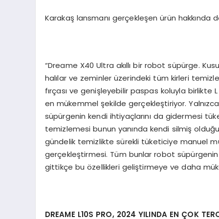
Karakaş lansmanı gerçekleşen ürün hakkında da
“Dreame X40 Ultra akıllı bir robot süpürge. Kus
halılar ve zeminler üzerindeki tüm kirleri temiz
fırçası ve genişleyebilir paspas koluyla birlikte 
en mükemmel şekilde gerçekleştiriyor. Yalnızca
süpürgenin kendi ihtiyaçlarını da gidermesi tüke
temizlemesi bunun yanında kendi silmiş olduğu
gündelik temizlikte sürekli tüketiciye manuel 
gerçekleştirmesi. Tüm bunlar robot süpürgenin k
gittikçe bu özellikleri geliştirmeye ve daha m
DREAME L10S PRO, 2024 YILINDA EN
Ç
OK TER