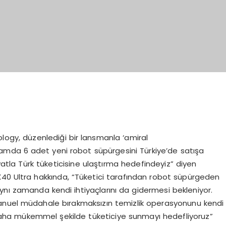
ology, düzenlediği bir lansmanla ‘amiral
plamda 6 adet yeni robot süpürgesini Türkiye’de satışa
iyatla Türk tüketicisine ulaştırma hedefindeyiz” diyen
 Ultra hakkında, “Tüketici tarafından robot süpürgeden
aynı zamanda kendi ihtiyaçlarını da gidermesi bekleniyor.
manuel müdahale bırakmaksızın temizlik operasyonunu kendi
e daha mükemmel şekilde tüketiciye sunmayı hedefliyoruz”