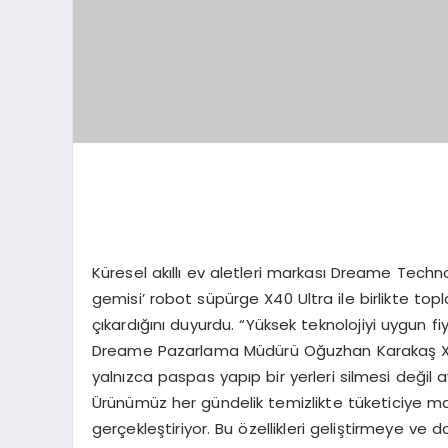
Küresel akıllı ev aletleri markası Dreame Techn
gemisi’ robot süpürge X40 Ultra ile birlikte to
çıkardığını duyurdu. “Yüksek teknolojiyi uygun f
Dreame Pazarlama Müdürü Oğuzhan Karakaş X40
yalnızca paspas yapıp bir yerleri silmesi değil 
Ürünümüz her gündelik temizlikte tüketiciye 
gerçekleştiriyor. Bu özellikleri geliştirmeye v