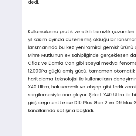
dedi.
Kullanıcılarına pratik ve etkili temizlik çözüm
yıl kasım ayında düzenlemiş olduğu bir lansmanl
lansmanında bu kez yeni ‘amiral gemisi’ ürünü 
Mihre Mutlu’nun ev sahipliğinde gerçekleşen dav
Oflaz ve Damla Can gibi sosyal medya fenomenle
12,000Pa güçlü emiş gücü, tamamen otomatik tem
haritalama teknolojisi ile kullanıcıların deneyi
X40 Ultra, halı seramik ve ahşap gibi farklı zem
sergilemesiyle öne çıkıyor. Şirket X40 Ultra ile 
giriş segmentte ise D10 Plus Gen 2 ve D9 Max G
kanallarında satışına başladı.