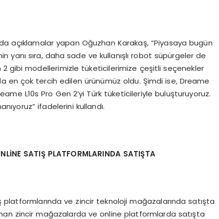
a da açıklamalar yapan Oğuzhan Karakaş, “Piyasaya bugün
n yanı sıra, daha sade ve kullanışlı robot süpürgeler de
 gibi modellerimizle tüketicilerimize çeşitli seçenekler
nda en çok tercih edilen ürünümüz oldu. Şimdi ise, Dreame
eame L10s Pro Gen 2’yi Türk tüketicileriyle buluşturuyoruz.
ıyoruz” ifadelerini kullandı.
NLİ
NE SATI
Ş PLATFORMLARINDA SATIŞTA
riş platformlarında ve zincir teknoloji mağazalarında satışta
man zincir mağazalarda ve online platformlarda satışta