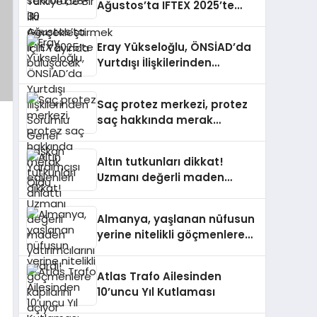
Ağustos’ta IFTEX 2025’te
buluşacak
Eray Yükseloğlu, ÖNSİAD’da
Yurtdışı İlişkilerinden
Sorumlu Genel Başkan
Yardımcısı Oldu
Saç protez merkezi, protez
saç hakkında merak
edilenleri anlattı
Altın tutkunları dikkat!
Uzmanı değerli maden
yatırımcılarını uyardı!
Almanya, yaşlanan nüfusun
yerine nitelikli göçmenlere
kapılarını açıyor
Atlas Trafo Ailesinden
10’uncu Yıl Kutlaması