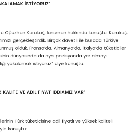
YAKALAMAK İ
ST
İYORUZ
’
Oğuzhan Karakaş, lansman hakkında konuştu. Karakaş,
ızı gerçekleştirdik. Birçok davetli ile burada Türkiye
muş olduk. Fransa’da, Almanya’da, İtalya’da tüketiciler
isinin dünyasında da aynı pozisyonda yer almayı
rliği yakalamak istiyoruz” diye konuştu.
K KALİ
TE VE AD
İL FİYAT İDDİAMIZ VAR
’
rinin Türk tüketicisine adil fiyatlı ve yüksek kaliteli
yle konuştu: