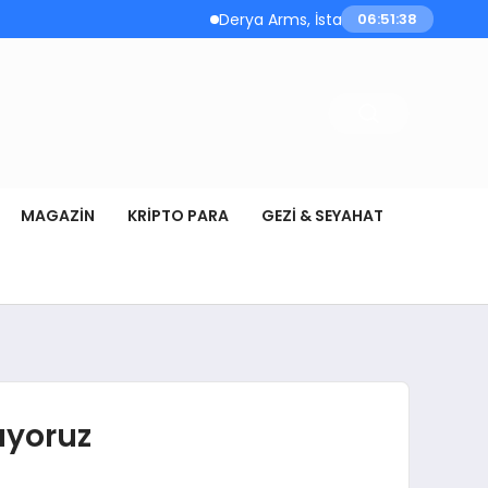
Derya Arms, İstanbul Prohunt 2026’da yeni
06:51:39
MAGAZIN
KRIPTO PARA
GEZI & SEYAHAT
rıyoruz