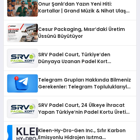
Onur Şanlı’dan Yazın Yeni Hiti:
Kartallar | Grand Müzik & Nihat Ulaş
İmzalı Yeni Şarkı
Cesur Packaging, Mısır’daki Üretim
Üssünü Büyütüyor
SRV Padel Court, Türkiye’den
Dünyaya Uzanan Padel Kort
Üretiminde Güvenin Adresi
Telegram Grupları Hakkında Bilmeniz
Gerekenler: Telegram Topluluklarıyla
Güncel Kalmak
SRV Padel Court, 24 Ülkeye İhracat
Yapan Türkiye’nin Padel Kortu Üretim
Gücü
Kleen-Hy-Dro-Gen Inc., Sıfır Karbon
Emisyonlu Hidrojen Isıtma