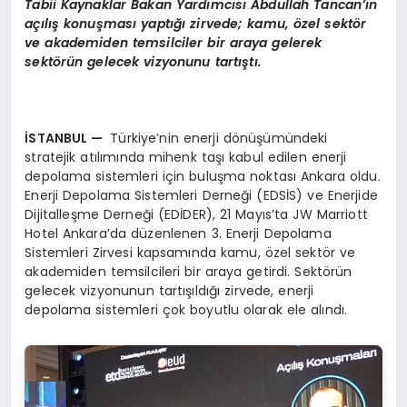
Tabii Kaynaklar Bakan Yardımcısı Abdullah Tancan’ın
açılış konuş
mas
ı yaptığı zirvede; kamu,
ö
zel sekt
ö
r
ve akademiden temsilciler bir araya gelerek
sekt
ö
rün gelecek vizyonunu tartıştı.
İSTANBUL
—
Türkiye’nin enerji dönüşümündeki
stratejik atılımında mihenk taşı kabul edilen enerji
depolama sistemleri için buluşma noktası Ankara oldu.
Enerji Depolama Sistemleri Derneği (EDSİS) ve Enerjide
Dijitalleşme Derneği (EDİDER), 21 Mayıs’ta JW Marriott
Hotel Ankara’da düzenlenen 3. Enerji Depolama
Sistemleri Zirvesi kapsamında kamu, özel sektör ve
akademiden temsilcileri bir araya getirdi. Sektörün
gelecek vizyonunun tartışıldığı zirvede, enerji
depolama sistemleri çok boyutlu olarak ele alındı.