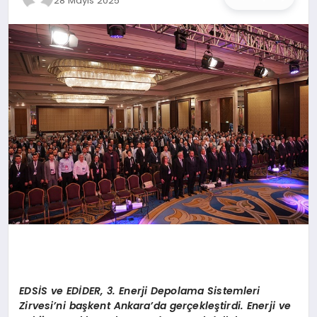
28 Mayıs 2025
İŞ DÜNYASI
ANA DEMO
TEKNOLOJI
MAGAZIN
KRIPTO PARA
GEZI & SEYAHAT
OYUN
EDS
İS ve
ED
İ
DER
, 3. Enerji Depolama Sistemleri
Zirvesi
’
ni başkent Ankara
’
da gerçekleştirdi. Enerji ve