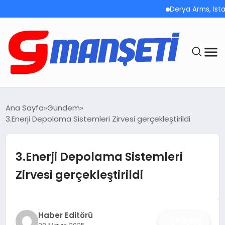
Derya Arms, İstanbul Proh
ANASAYFA
Ana Sayfa
Gündem
3.Enerji Depolama Sistemleri Zirvesi gerçekleştirildi
DEMOLAR
MEGA MENÜ
3.Enerji Depolama Sistemleri
Zirvesi gerçekleştirildi
TEKNOLOJI
OYUN
Haber Editörü
Paylaş