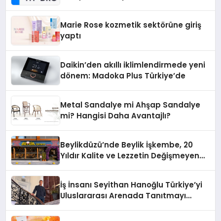
Teknolojisinde ISO ve TSSA
Düzenleyici Onaylarını Aldı
Marie Rose kozmetik sektörüne giriş
yaptı
Daikin’den akıllı iklimlendirmede yeni
dönem: Madoka Plus Türkiye’de
Metal Sandalye mi Ahşap Sandalye
mi? Hangisi Daha Avantajlı?
Beylikdüzü’nde Beylik İşkembe, 20
Yıldır Kalite ve Lezzetin Değişmeyen
Adresi
İş İnsanı Seyithan Hanoğlu Türkiye’yi
Uluslararası Arenada Tanıtmayı
Hedefliyor