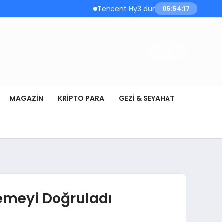
Tencent Hy3 dünya genelinde kullanıma 
05:54:18
MAGAZIN
KRIPTO PARA
GEZI & SEYAHAT
emeyi Doğruladı