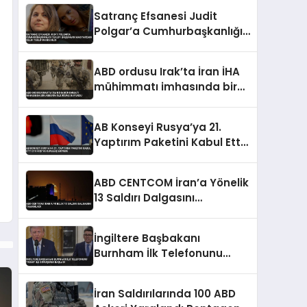
Satranç Efsanesi Judit
Polgar’a Cumhurbaşkanlığı
Teklifi Başbakan
Magyar’dan Geldi Teklif
ABD ordusu Irak’ta İran İHA
Reddedildi
mühimmatı imhasında bir
askerin öldüğünü duyurdu
AB Konseyi Rusya’ya 21.
Yaptırım Paketini Kabul Etti
218 Kişi ve Kuruluş Listede
ABD CENTCOM İran’a Yönelik
13 Saldırı Dalgasını
Tamamladı
İngiltere Başbakanı
Burnham İlk Telefonunu
Trump ile Görüşerek Başladı
İran Saldırılarında 100 ABD