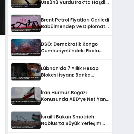
Üssünü Vurdu Irak’ta Haşdi
Şabi’ye Saldırı
Brent Petrol Fiyatları Geriledi
Babülmendep ve Diplomatik
Adımlar Etkili Oldu
DSÖ: Demokratik Kongo
Cumhuriyeti’ndeki Ebola
Salgını Kontrolden Çıkıyor
Lübnan’da 7 Yıllık Hesap
Blokesi İsyanı: Banka
Şubeleri Önünde Ateşli
Eylem
İran Hürmüz Boğazı
Konusunda ABD’ye Net Yanıt
Verdi
İsrailli Bakan Smotrich
Nablus’ta Büyük Yerleşim
Genişletme Planını Açıkladı