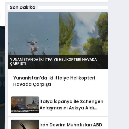
Son Dakika
Yunanistan’da İki İtfaiye Helikopteri
Havada Çarpıştı
İtalya İspanya ile Schengen
Anlaşmasını Askıya Aldı
Sebte Göçmen Akını Sonrası
İran Devrim Muhafızları ABD