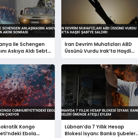
panya ile Schengen
İran Devrim Muhafızları ABD
nı Askıya Aldı Sebte
Üssünü Vurdu Irak’ta Haşdi
kını Sonrası
Şabi’ye Saldırı
okratik Kongo
Lübnan’da 7 Yıllık Hesap
ti’ndeki Ebola
Blokesi İsyanı: Banka Şubeleri