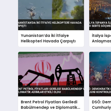
Yunanistan’da İki İtfaiye
İtalya İs
Helikopteri Havada Çarpıştı
Anlaşması
Göçmen A
Brent Petrol Fiyatları Geriledi
DSÖ: Dem
Babülmendep ve Diplomatik
Cumhuriye