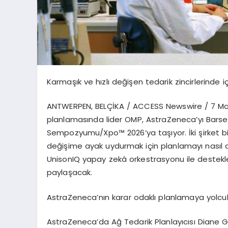
Karma
şı
k ve h
ı
zl
ı
de
ğ
i
ş
en tedarik zincirlerinde i
ANTWERPEN, BEL
Çİ
KA / ACCESS Newswire / 7 M
planlamas
ı
nda lider OMP, AstraZeneca
’
y
ı
Barse
Sempozyumu/Xpo
™
2026
’
ya ta
şı
yor.
İ
ki
ş
irket 
de
ğ
i
ş
ime ayak uydurmak i
ç
in planlamay
ı
nas
ı
l 
UnisonIQ yapay zek
â
orkestrasyonu ile destekl
payla
ş
acak.
AstraZeneca
’
n
ı
n karar odakl
ı
planlamaya yolcu
AstraZeneca
’
da A
ğ
Tedarik Planlay
ı
c
ı
s
ı
Diane 