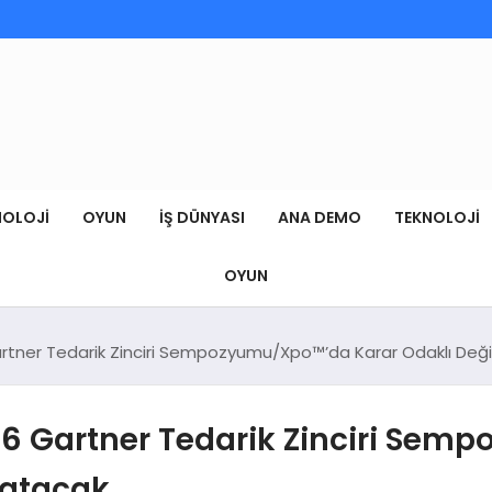
NOLOJI
OYUN
İŞ DÜNYASI
ANA DEMO
TEKNOLOJI
OYUN
tner Tedarik Zinciri Sempozyumu/Xpo™’da Karar Odaklı Değiş
26 Gartner Tedarik Zinciri Se
latacak