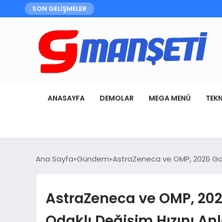
SON GELİŞMELER
ANASAYFA
DEMOLAR
MEGA MENÜ
TEK
Ana Sayfa
Gündem
AstraZeneca ve OMP, 2026 Gar
AstraZeneca ve OMP, 20
Odaklı Değişim Hızını An