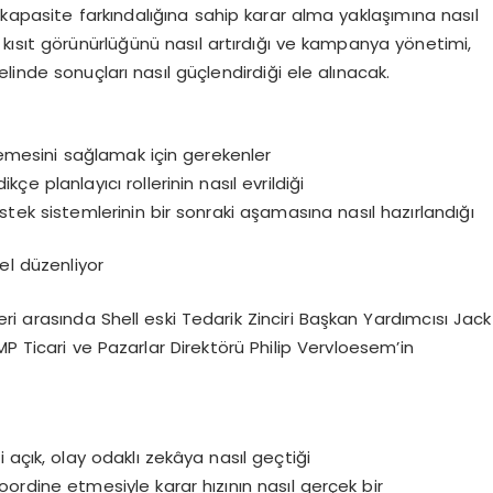
kapasite fark
ı
ndal
ığı
na sahip karar alma yakla
şı
m
ı
na nas
ı
l
 k
ı
s
ı
t g
ö
r
ü
n
ü
rl
üğü
n
ü
nas
ı
l art
ı
rd
ığı
ve kampanya y
ö
netimi,
elinde sonu
ç
lar
ı
nas
ı
l g
üç
lendirdi
ğ
i ele al
ı
nacak.
mesini sa
ğ
lamak i
ç
in gerekenler
dik
ç
e planlay
ı
c
ı
rollerinin nas
ı
l evrildi
ğ
i
stek sistemlerinin bir sonraki a
ş
amas
ı
na nas
ı
l haz
ı
rland
ığı
el d
ü
zenliyor
eri aras
ı
nda
Shell eski Tedarik Zinciri Ba
ş
kan Yard
ı
mc
ı
s
ı
Jack
P Ticari ve Pazarlar Direkt
ö
r
ü
Philip Vervloesem
’
in
li a
çı
k, olay odakl
ı
zek
â
ya nas
ı
l ge
ç
ti
ğ
i
 koordine etmesiyle karar h
ı
z
ı
n
ı
n nas
ı
l ger
ç
ek bir