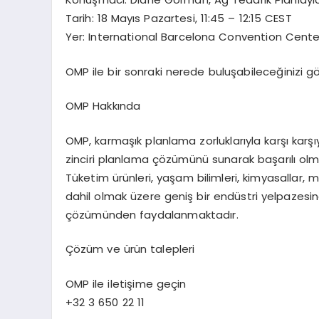
Tarih: 18 May
ı
s Pazartesi, 11:45 – 12:15 CEST
Yer: International Barcelona Convention Cente
OMP ile bir sonraki nerede bulu
ş
abilece
ğ
inizi g
OMP Hakk
ı
nda
OMP, karma
şı
k planlama zorluklar
ı
yla kar
şı
kar
şı
zinciri planlama
çö
z
ü
m
ü
n
ü
sunarak ba
ş
ar
ı
l
ı
olm
T
ü
ketim
ü
r
ü
nleri, ya
ş
am bilimleri, kimyasallar, m
dahil olmak
ü
zere geni
ş
bir end
ü
stri yelpazesin
çö
z
ü
m
ü
nden faydalanmaktad
ı
r.
Çö
z
ü
m ve
ü
r
ü
n talepleri
OMP ile ileti
ş
ime ge
ç
in
+32 3 650 22 11