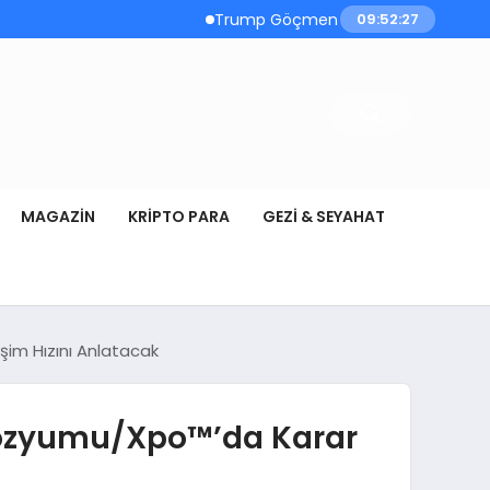
Trump Göçmen Kamyon Şoförleri Yerine Gazi
09:52:28
MAGAZIN
KRIPTO PARA
GEZI & SEYAHAT
im Hızını Anlatacak
mpozyumu/Xpo™’da Karar