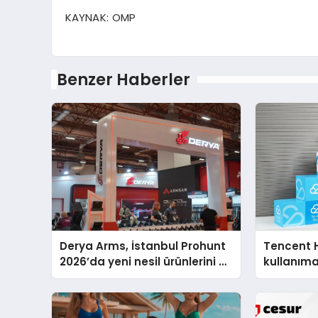
KAYNAK:
OMP
Benzer Haberler
Derya Arms, İstanbul Prohunt
Tencent 
2026’da yeni nesil ürünlerini ve
kullanım
global marka vizyonunu
sergiledi