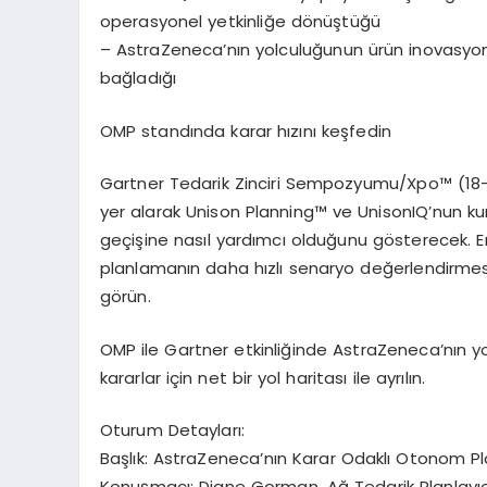
operasyonel yetkinli
ğ
e d
ö
n
üş
t
üğü
–
AstraZeneca
’
n
ı
n yolculu
ğ
unun
ü
r
ü
n inovasyo
ba
ğ
lad
ığı
OMP stand
ı
nda karar h
ı
z
ı
n
ı
ke
ş
fedin
Gartner Tedarik Zinciri Sempozyumu/Xpo
™
(18
yer alarak Unison Planning
™
ve UnisonIQ
’
nun ku
ge
ç
i
ş
ine nas
ı
l yard
ı
mc
ı
oldu
ğ
unu g
ö
sterecek. 
planlaman
ı
n daha h
ı
zl
ı
senaryo de
ğ
erlendirmes
g
ö
r
ü
n.
OMP ile Gartner etkinli
ğ
inde AstraZeneca
’
n
ı
n y
kararlar i
ç
in net bir yol haritas
ı
ile ayr
ı
l
ı
n.
Oturum
Detaylar
ı
:
Ba
ş
l
ı
k: AstraZeneca
’
n
ı
n Karar Odakl
ı
Otonom Pl
Konu
ş
mac
ı
: Diane Gorman, A
ğ
Tedarik Planlay
ı