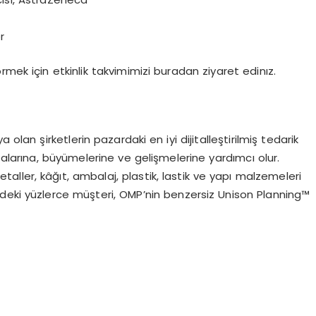
r
ö
rmek i
ç
in
etkinlik takvimimizi buradan
ziyaret edin
ı
z
.
ya olan
ş
irketlerin pazardaki en iyi dijitalle
ş
tirilmi
ş
tedarik
alar
ı
na, b
ü
y
ü
melerine ve geli
ş
melerine yard
ı
mc
ı
olur.
etaller, k
âğı
t, ambalaj, plastik, lastik ve yap
ı
malzemeleri
deki y
ü
zlerce m
üş
teri, OMP
’
nin benzersiz Unison Planning
™