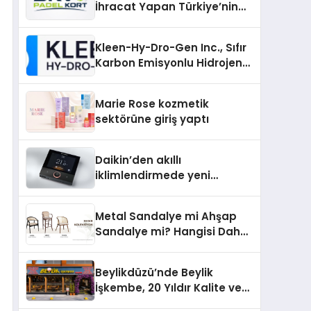
İhracat Yapan Türkiye’nin
Padel Kortu Üretim Gücü
Kleen-Hy-Dro-Gen Inc., Sıfır
Karbon Emisyonlu Hidrojen
Isıtma Teknolojisinde ISO ve
TSSA Düzenleyici Onaylarını
Marie Rose kozmetik
Aldı
sektörüne giriş yaptı
Daikin’den akıllı
iklimlendirmede yeni
dönem: Madoka Plus
Türkiye’de
Metal Sandalye mi Ahşap
Sandalye mi? Hangisi Daha
Avantajlı?
Beylikdüzü’nde Beylik
İşkembe, 20 Yıldır Kalite ve
Lezzetin Değişmeyen Adresi