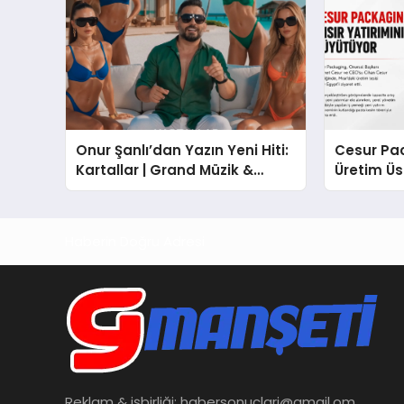
Onur Şanlı’dan Yazın Yeni Hiti:
Cesur Pac
Kartallar | Grand Müzik &
Üretim Ü
Nihat Ulaş İmzalı Yeni Şarkı
Haberin Doğru Adresi
Reklam & işbirliği:
habersonuclari@gmail.om