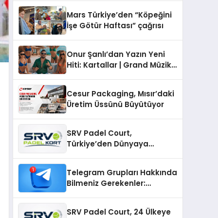
Mars Türkiye’den “Köpeğini
İşe Götür Haftası” çağrısı
Onur Şanlı’dan Yazın Yeni
Hiti: Kartallar | Grand Müzik
& Nihat Ulaş İmzalı Yeni Şarkı
Cesur Packaging, Mısır’daki
Üretim Üssünü Büyütüyor
SRV Padel Court,
Türkiye’den Dünyaya
Uzanan Padel Kort
Üretiminde Güvenin Adresi
Telegram Grupları Hakkında
Bilmeniz Gerekenler:
Telegram Topluluklarıyla
Güncel Kalmak
SRV Padel Court, 24 Ülkeye