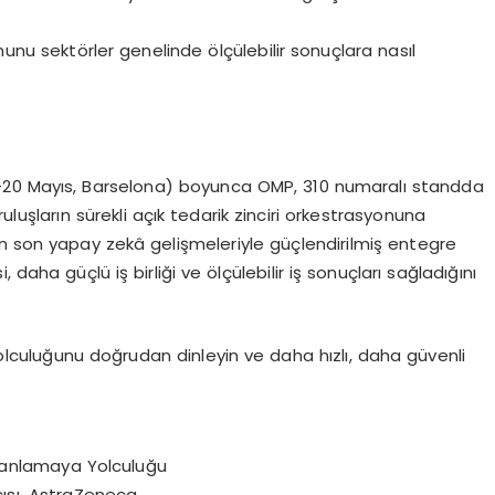
nunu sekt
ö
rler genelinde
ö
l
çü
lebilir sonu
ç
lara nas
ı
l
-20 May
ı
s, Barselona) boyunca OMP, 310 numaral
ı
standda
rulu
ş
lar
ı
n s
ü
rekli a
çı
k tedarik zinciri orkestrasyonuna
En son yapay zek
â
geli
ş
meleriyle g
üç
lendirilmi
ş
entegre
i, daha g
üç
l
ü
i
ş
birli
ğ
i ve
ö
l
çü
lebilir i
ş
sonu
ç
lar
ı
sa
ğ
lad
ığı
n
ı
olculu
ğ
unu do
ğ
rudan dinleyin ve daha h
ı
zl
ı
, daha g
ü
venli
anlamaya Yolculu
ğ
u
c
ı
s
ı
, AstraZeneca