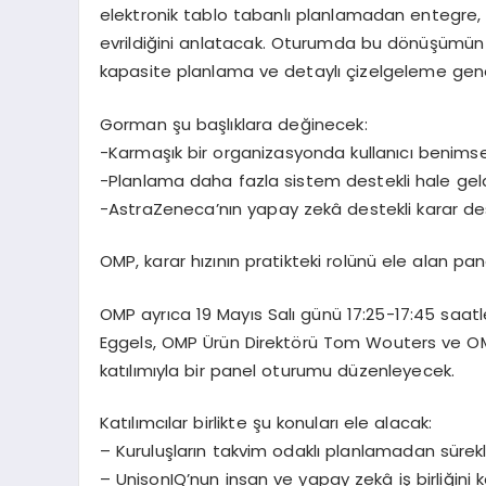
elektronik tablo tabanl
ı
planlamadan entegre, 
evrildi
ğ
ini anlatacak. Oturumda bu d
ö
n
üşü
m
ü
n
kapasite planlama ve detayl
ı ç
izelgeleme gen
Gorman
ş
u ba
ş
l
ı
klara de
ğ
inecek:
-Karma
şı
k bir organizasyonda kullan
ı
c
ı
benimse
-Planlama daha fazla sistem destekli hale gel
-AstraZeneca
’
n
ı
n yapay zek
â
destekli karar de
OMP, karar h
ı
z
ı
n
ı
n pratikteki rol
ü
n
ü
ele alan pan
OMP ayr
ı
ca
19 May
ı
s Sal
ı
g
ü
n
ü
17:25-17:45 saatl
Eggels
, OMP
Ü
r
ü
n Direkt
ö
r
ü
Tom Wouters
ve OM
kat
ı
l
ı
m
ı
yla bir panel oturumu d
ü
zenleyecek.
Kat
ı
l
ı
mc
ı
lar birlikte
ş
u konular
ı
ele alacak:
–
Kurulu
ş
lar
ı
n takvim odakl
ı
planlamadan s
ü
rek
–
UnisonIQ
’
nun insan ve yapay zek
â
i
ş
birli
ğ
ini