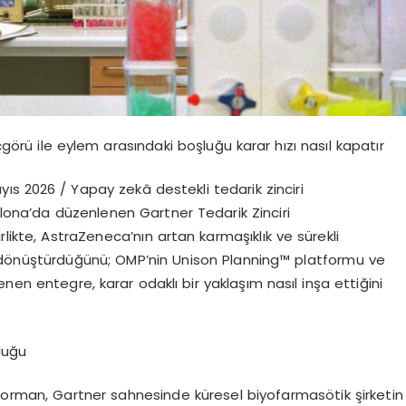
ç
g
ö
r
ü
ile eylem aras
ı
ndaki bo
ş
lu
ğ
u karar h
ı
z
ı
nas
ı
l kapat
ı
r
ay
ı
s 2026
/ Yapay zek
â
destekli tedarik zinciri
lona
’
da d
ü
zenlenen Gartner Tedarik Zinciri
birlikte, AstraZeneca
’
n
ı
n artan karma
şı
kl
ı
k ve s
ü
rekli
d
ö
n
üş
t
ü
rd
üğü
n
ü
; OMP
’
nin Unison Planning
™
platformu ve
enen entegre, karar odakl
ı
bir yakla
şı
m nas
ı
l in
ş
a etti
ğ
ini
lu
ğ
u
Gorman
, Gartner sahnesinde k
ü
resel biyofarmas
ö
tik
ş
irketin