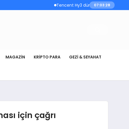
Tencent Hy3 dünya genelinde kullanıma sun
07:03:29
MAGAZIN
KRIPTO PARA
GEZI & SEYAHAT
sı için çağrı