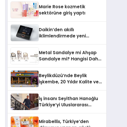
TSSA Düzenleyici Onaylarını
Marie Rose kozmetik
Aldı
sektörüne giriş yaptı
Daikin’den akıllı
iklimlendirmede yeni
dönem: Madoka Plus
Türkiye’de
Metal Sandalye mi Ahşap
Sandalye mi? Hangisi Daha
Avantajlı?
Beylikdüzü’nde Beylik
İşkembe, 20 Yıldır Kalite ve
Lezzetin Değişmeyen Adresi
İş İnsanı Seyithan Hanoğlu
Türkiye’yi Uluslararası
Arenada Tanıtmayı
Hedefliyor
Mirabellix, Türkiye’den