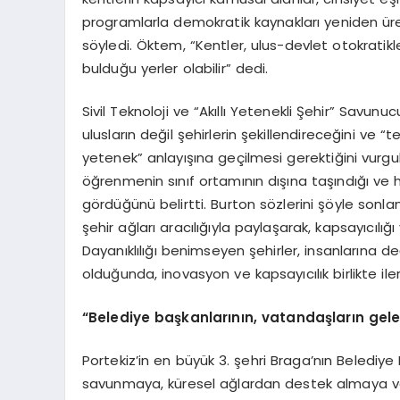
programlarla demokratik kaynakları yeniden ürett
söyledi. Öktem, “Kentler, ulus-devlet otokratikl
bulduğu yerler olabilir” dedi.
Sivil Teknoloji ve “Akıllı Yetenekli Şehir” Savunu
ulusların değil şehirlerin şekillendireceğini ve “te
yetenek” anlayışına geçilmesi gerektiğini vurgulad
öğrenmenin sınıf ortamının dışına taşındığı ve 
gördüğünü belirtti. Burton sözlerini şöyle sonland
şehir ağları aracılığıyla paylaşarak, kapsayıcılı
Dayanıklılığı benimseyen şehirler, insanlarına d
olduğunda, inovasyon ve kapsayıcılık birlikte iler
“Belediye başkanlarının, vatandaşların gelec
Portekiz’in en büyük 3. şehri Braga’nın Belediy
savunmaya, küresel ağlardan destek almaya ve 