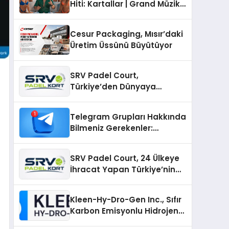
Hiti: Kartallar | Grand Müzik
& Nihat Ulaş İmzalı Yeni Şarkı
Cesur Packaging, Mısır’daki
Üretim Üssünü Büyütüyor
SRV Padel Court,
Türkiye’den Dünyaya
Uzanan Padel Kort
Üretiminde Güvenin Adresi
Telegram Grupları Hakkında
Bilmeniz Gerekenler:
Telegram Topluluklarıyla
Güncel Kalmak
SRV Padel Court, 24 Ülkeye
İhracat Yapan Türkiye’nin
Padel Kortu Üretim Gücü
Kleen-Hy-Dro-Gen Inc., Sıfır
Karbon Emisyonlu Hidrojen
Isıtma Teknolojisinde ISO ve