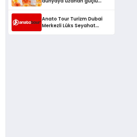
dünyaya uzanan güçlü
büyümesini sürdürüyor
Anato Tour Turizm Dubai
Merkezli Lüks Seyahat
Hizmetleriyle Küresel
Turizmde Öne Çıkıyor