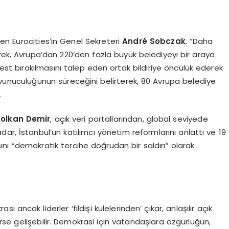
n Eurocities’in Genel Sekreteri
Andr
é Sobczak
, “Daha
rek, Avrupa’dan 220’den fazla büyük belediyeyi bir araya
est bırakılmasını talep eden ortak bildiriye öncülük ederek
savunuculuğunun süreceğini belirterek, 80 Avrupa belediye
.
 Volkan Demir
, açık veri portallarından, global seviyede
ar, İstanbul’un katılımcı yönetim reformlarını anlattı ve 19
ı “demokratik tercihe doğrudan bir saldırı” olarak
asi ancak liderler ‘fildişi kulelerinden’ çıkar, anlaşılır açık
rirse gelişebilir. Demokrasi için vatandaşlara özgürlüğün,