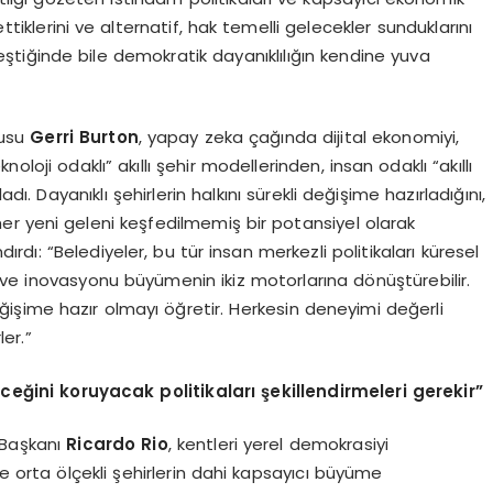
iklerini ve alternatif, hak temelli gelecekler sunduklarını
eştiğinde bile demokratik dayanıklılığın kendine yuva
cusu
Gerri Burton
, yapay zeka çağında dijital ekonomiyi,
knoloji odaklı” akıllı şehir modellerinden, insan odaklı “akıllı
ı. Dayanıklı şehirlerin halkını sürekli değişime hazırladığını,
her yeni geleni keşfedilmemiş bir potansiyel olarak
ırdı: “Belediyeler, bu tür insan merkezli politikaları küresel
ğı ve inovasyonu büyümenin ikiz motorlarına dönüştürebilir.
eğişime hazır olmayı öğretir. Herkesin deneyimi değerli
ler.”
eğini koruyacak politikaları şekillendirmeleri gerekir”
e Başkanı
Ricardo Rio
, kentleri yerel demokrasiyi
orta ölçekli şehirlerin dahi kapsayıcı büyüme