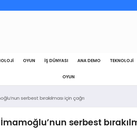
NOLOJI
OYUN
İŞ DÜNYASI
ANA DEMO
TEKNOLOJI
OYUN
lu’nun serbest bırakılması için çağrı
mamoğlu’nun serbest bırakılma