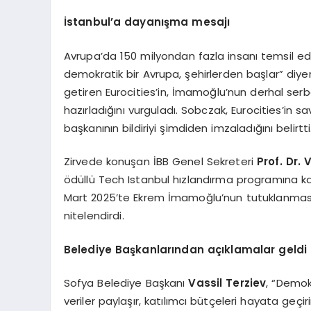
İstanbul
’
a dayanış
ma
mesajı
Avrupa’da 150 milyondan fazla insanı temsil ede
demokratik bir Avrupa, şehirlerden başlar” diye
getiren Eurocities’in, İmamoğlu’nun derhal serb
hazırladığını vurguladı. Sobczak, Eurocities’in 
başkanının bildiriyi şimdiden imzaladığını belirtti
Zirvede konuşan İBB Genel Sekreteri
Prof. Dr.
ödüllü Tech Istanbul hızlandırma programına kad
Mart 2025’te Ekrem İmamoğlu’nun tutuklanmasın
nitelendirdi.
Belediye Başkanlarından açıklamalar geldi
Sofya Belediye Başkanı
Vassil Terziev
, “Demokr
veriler paylaşır, katılımcı bütçeleri hayata geçi