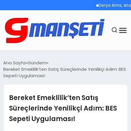
Derya Arms, İstanbul P
ANASAYFA
Ana Sayfa
Gündem
Bereket Emeklilik’ten Satış Süreçlerinde Yenilikçi Adım: BES
DEMOLAR
Sepeti Uygulaması!
MEGA MENÜ
Bereket Emeklilik’ten Satış
TEKNOLOJI
Süreçlerinde Yenilikçi Adım: BES
Sepeti Uygulaması!
OYUN