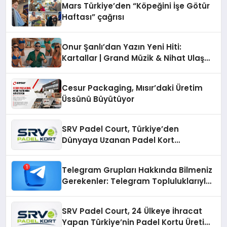
Mars Türkiye’den “Köpeğini İşe Götür
Haftası” çağrısı
Onur Şanlı’dan Yazın Yeni Hiti:
Kartallar | Grand Müzik & Nihat Ulaş
İmzalı Yeni Şarkı
Cesur Packaging, Mısır’daki Üretim
Üssünü Büyütüyor
SRV Padel Court, Türkiye’den
Dünyaya Uzanan Padel Kort
Üretiminde Güvenin Adresi
Telegram Grupları Hakkında Bilmeniz
Gerekenler: Telegram Topluluklarıyla
Güncel Kalmak
SRV Padel Court, 24 Ülkeye İhracat
Yapan Türkiye’nin Padel Kortu Üretim