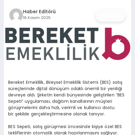
İŞ DÜNYASI
Haber Editörü
Paylaş
18 Kasım 2025
ANA DEMO
TEKNOLOJI
MAGAZIN
KRIPTO PARA
GEZI & SEYAHAT
Bereket Emeklilik, Bireysel Emeklilik Sistemi (BES) satış
süreçlerinde dijital dönüşüm odaklı önemli bir yeniliği
devreye aldı. Şirketin kendi bünyesinde geliştirilen “BES
OYUN
Sepeti” uygulaması, dağıtım kanallarının müşteri
görüşmelerini daha hızlı, verimli ve kullanıcı dostu
bir şekilde gerçekleştirmesine olanak tanıyor.
BES Sepeti
, satış görüşmesi öncesinde kişiye özel BES
tekliflerinin otomatik olarak hazırlanmasını
sağlıyor.