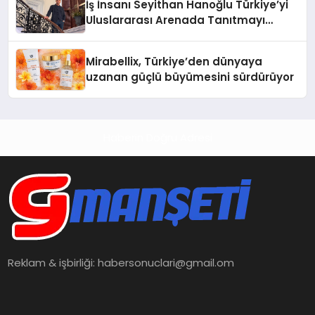
İş İnsanı Seyithan Hanoğlu Türkiye’yi
Uluslararası Arenada Tanıtmayı
Hedefliyor
Mirabellix, Türkiye’den dünyaya
uzanan güçlü büyümesini sürdürüyor
Haberin Doğru Adresi
Reklam & işbirliği:
habersonuclari@gmail.om