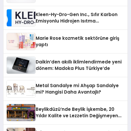
Gücü
Kleen-Hy-Dro-Gen Inc., Sıfır Karbon
Emisyonlu Hidrojen Isıtma
Teknolojisinde ISO ve TSSA
Düzenleyici Onaylarını Aldı
Marie Rose kozmetik sektörüne giriş
yaptı
Daikin’den akıllı iklimlendirmede yeni
dönem: Madoka Plus Türkiye’de
Metal Sandalye mi Ahşap Sandalye
mi? Hangisi Daha Avantajlı?
Beylikdüzü’nde Beylik İşkembe, 20
Yıldır Kalite ve Lezzetin Değişmeyen
Adresi