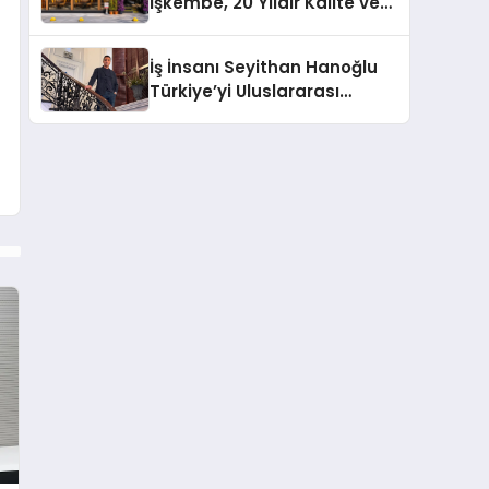
İşkembe, 20 Yıldır Kalite ve
Lezzetin Değişmeyen Adresi
İş İnsanı Seyithan Hanoğlu
Türkiye’yi Uluslararası
Arenada Tanıtmayı
Hedefliyor