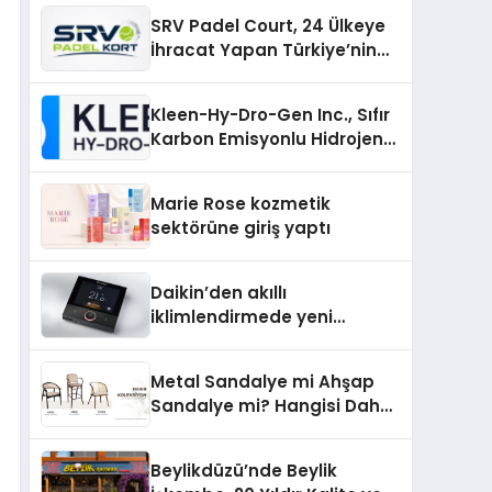
Güncel Kalmak
SRV Padel Court, 24 Ülkeye
İhracat Yapan Türkiye’nin
Padel Kortu Üretim Gücü
Kleen-Hy-Dro-Gen Inc., Sıfır
Karbon Emisyonlu Hidrojen
Isıtma Teknolojisinde ISO ve
TSSA Düzenleyici Onaylarını
Marie Rose kozmetik
Aldı
sektörüne giriş yaptı
Daikin’den akıllı
iklimlendirmede yeni
dönem: Madoka Plus
Türkiye’de
Metal Sandalye mi Ahşap
Sandalye mi? Hangisi Daha
Avantajlı?
Beylikdüzü’nde Beylik