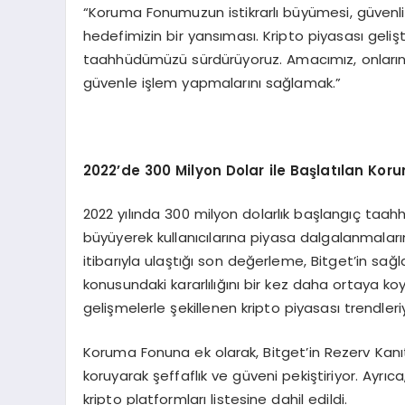
“Koruma Fonumuzun istikrarlı büyümesi, güvenlik
hedefimizin bir yansıması. Kripto piyasası geliş
taahhüdümüzü sürdürüyoruz. Amacımız, onların
güvenle işlem yapmalarını sağlamak.”
2022
’
de 300 Milyon Dolar ile Başlatılan K
2022 yılında 300 milyon dolarlık başlangıç taahhü
büyüyerek kullanıcılarına piyasa dalgalanmaları
itibarıyla ulaştığı son değerleme, Bitget’in sağl
konusundaki kararlılığını bir kez daha ortaya ko
gelişmelerle şekillenen kripto piyasası trendleriy
Koruma Fonuna ek olarak, Bitget’in Rezerv Kanıt
koruyarak şeffaflık ve güveni pekiştiriyor. Ayrı
kripto platformları listesine dahil edildi.