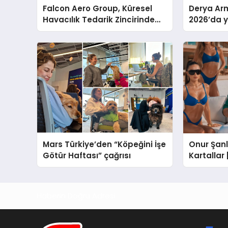
Falcon Aero Group, Küresel
Derya Arm
Havacılık Tedarik Zincirinde
2026’da ye
Türkiye’den Dünyaya Açılıyor
global m
sergiledi
Mars Türkiye’den “Köpeğini İşe
Onur Şanlı
Götür Haftası” çağrısı
Kartallar
Nihat Ulaş
Haberin Doğru Adresi