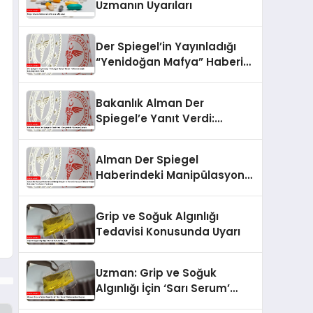
Uzmanın Uyarıları
Der Spiegel’in Yayınladığı
“Yenidoğan Mafya” Haberi
Hakkında Sağlık
Bakanlığı’ndan Yanıt
Bakanlık Alman Der
Spiegel’e Yanıt Verdi:
Gerçeklerle Yüzleşme
Zamanı
Alman Der Spiegel
Haberindeki Manipülasyon
ve Dezenformasyon
İddiaları Sağlık Bakanlığı
Grip ve Soğuk Algınlığı
Tarafından Yanıtlandı
Tedavisi Konusunda Uyarı
Uzman: Grip ve Soğuk
Algınlığı İçin ‘Sarı Serum’
Kullanımından Kaçının