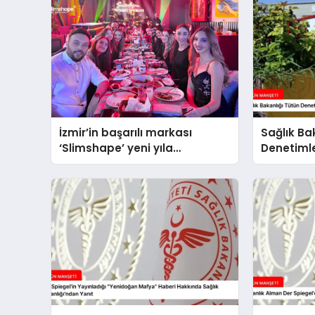
İzmir’in başarılı markası
Sağlık Ba
‘Slimshape’ yeni yıla
Denetimler
müjdelerle girdi!