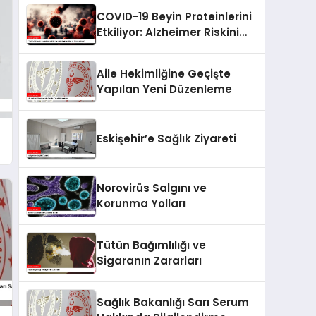
COVID-19 Beyin Proteinlerini
Etkiliyor: Alzheimer Riskini
Artırabilir mi?
Aile Hekimliğine Geçişte
Yapılan Yeni Düzenleme
Eskişehir’e Sağlık Ziyareti
Norovirüs Salgını ve
Korunma Yolları
Tütün Bağımlılığı ve
Sigaranın Zararları
Sağlık Bakanlığı Sarı Serum