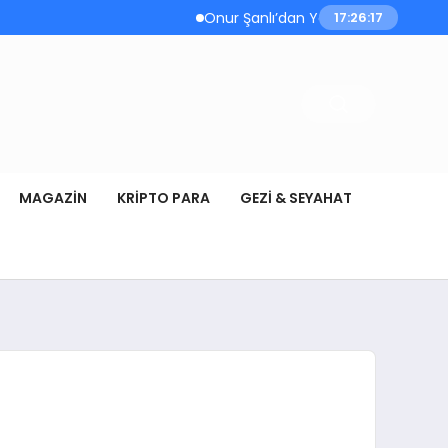
Onur Şanlı’dan Yazın Yeni Hiti: Kartallar 
17:26:17
MAGAZIN
KRIPTO PARA
GEZI & SEYAHAT