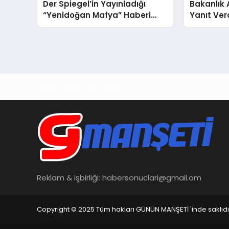
Der Spiegel’in Yayınladığı
Bakanlık 
“Yenidoğan Mafya” Haberi
Yanıt Ver
Hakkında Sağlık
Yüzleşme
Bakanlığı’ndan Yanıt
Haberin Doğru Adresi
Reklam & işbirliği:
habersonuclari@gmail.om
Copyright © 2025 Tüm hakları GÜNÜN MANŞETİ 'inde saklıdı