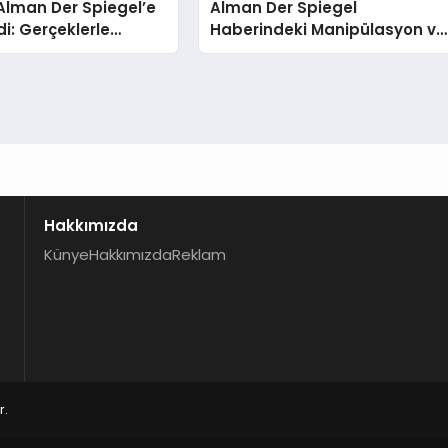
Alman Der Spiegel’e
Alman Der Spiegel
di: Gerçeklerle
Haberindeki Manipülasyon ve
 Zamanı
Dezenformasyon İddiaları
Sağlık Bakanlığı Tarafından
Yanıtlandı
Hakkımızda
Künye
Hakkımızda
Reklam
r.