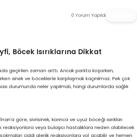
0 Yorum Yapıldı
Paylaş
i, Böcek Isırıklarına Dikkat
vada geçirilen zaman arttı. Ancak parkta koşarken,
ken sinek ve böceklerle karşılaşmak kaçınılmaz. Pek çok
ılması durumunda neler yapılmalı, hangi durumlarda sağlık
?
an’a göre, sivrisinek, karınca ve uyuz böceği ısırıkları
ik reaksiyonlara veya bulaşıcı hastalıklara neden olabilecek
sokmaları ciddi alerjik reaksiyonlara yol açabilir ve hemen