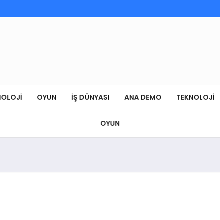
NOLOJI
OYUN
İŞ DÜNYASI
ANA DEMO
TEKNOLOJI
OYUN