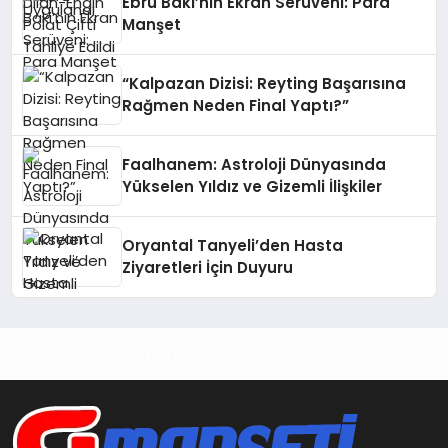
Ebru Baki’nin Ekran Serüveni: Para
Manşet
“Kalpazan Dizisi: Reyting Başarısına
Rağmen Neden Final Yaptı?”
Faalhanem: Astroloji Dünyasında
Yükselen Yıldız ve Gizemli İlişkiler
Oryantal Tanyeli’den Hasta
Ziyaretleri İçin Duyuru
Haberin Doğru Adresi