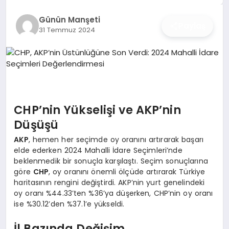
İŞ DÜNYASI
Günün Manşeti
Paylaş
31 Temmuz 2024
ANA DEMO
TEKNOLOJI
MAGAZIN
CHP’nin Yükselişi ve AKP’nin
KRIPTO PARA
Düşüşü
GEZI & SEYAHAT
AKP
, hemen her seçimde oy oranını artırarak başarı
elde ederken 2024 Mahalli İdare Seçimleri’nde
beklenmedik bir sonuçla karşılaştı. Seçim sonuçlarına
OYUN
göre
CHP
, oy oranını önemli ölçüde artırarak Türkiye
haritasının rengini değiştirdi. AKP’nin yurt genelindeki
oy oranı %44.33’ten %36’ya düşerken, CHP’nin oy oranı
ise %30.12’den %37.1’e yükseldi.
İl Bazında Değişim