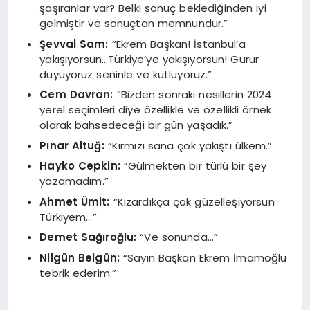
şaşıranlar var? Belki sonuç beklediğinden iyi
gelmiştir ve sonuçtan memnundur.”
Şevval Sam:
“Ekrem Başkan! İstanbul’a
yakışıyorsun…Türkiye’ye yakışıyorsun! Gurur
duyuyoruz seninle ve kutluyoruz.”
Cem Davran:
“Bizden sonraki nesillerin 2024
yerel seçimleri diye özellikle ve özellikli örnek
olarak bahsedeceği bir gün yaşadık.”
Pınar Altuğ:
“Kırmızı sana çok yakıştı ülkem.”
Hayko Cepkin:
“Gülmekten bir türlü bir şey
yazamadım.”
Ahmet Ümit:
“Kızardıkça çok güzelleşiyorsun
Türkiyem…”
Demet Sağıroğlu:
“Ve sonunda…”
Nilgün Belgün:
“Sayın Başkan Ekrem İmamoğlu
tebrik ederim.”