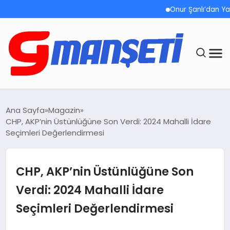
Onur Şanlı’dan Yazın 
ANASAYFA
Ana Sayfa
Magazin
CHP, AKP’nin Üstünlüğüne Son Verdi: 2024 Mahalli İdare
DEMOLAR
Seçimleri Değerlendirmesi
MEGA MENÜ
CHP, AKP’nin Üstünlüğüne Son
TEKNOLOJI
Verdi: 2024 Mahalli İdare
Seçimleri Değerlendirmesi
OYUN