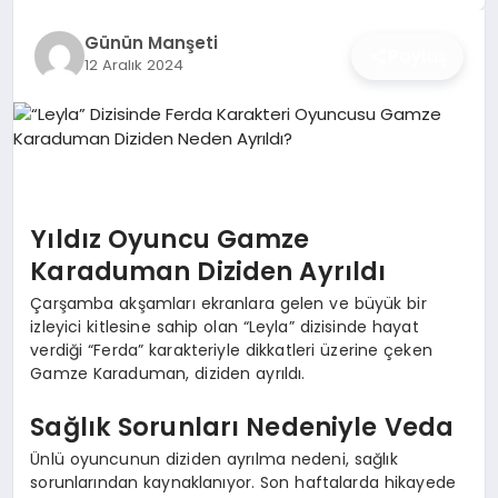
İŞ DÜNYASI
Günün Manşeti
Paylaş
12 Aralık 2024
ANA DEMO
TEKNOLOJI
MAGAZIN
Yıldız Oyuncu Gamze
KRIPTO PARA
Karaduman Diziden Ayrıldı
GEZI & SEYAHAT
Çarşamba akşamları ekranlara gelen ve büyük bir
izleyici kitlesine sahip olan “Leyla” dizisinde hayat
verdiği “Ferda” karakteriyle dikkatleri üzerine çeken
OYUN
Gamze Karaduman, diziden ayrıldı.
Sağlık Sorunları Nedeniyle Veda
Ünlü oyuncunun diziden ayrılma nedeni, sağlık
sorunlarından kaynaklanıyor. Son haftalarda hikayede