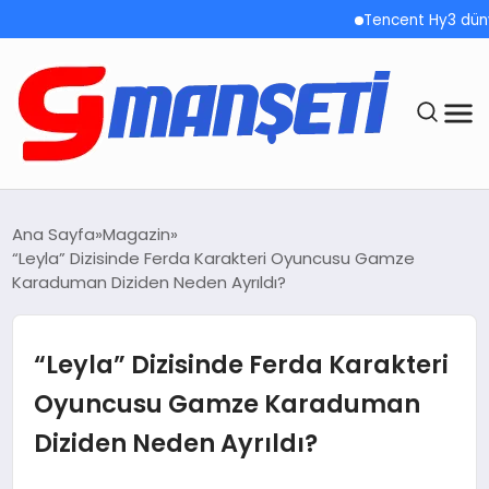
Tencent Hy3 dünya 
ANASAYFA
Ana Sayfa
Magazin
“Leyla” Dizisinde Ferda Karakteri Oyuncusu Gamze
DEMOLAR
Karaduman Diziden Neden Ayrıldı?
MEGA MENÜ
“Leyla” Dizisinde Ferda Karakteri
TEKNOLOJI
Oyuncusu Gamze Karaduman
Diziden Neden Ayrıldı?
OYUN