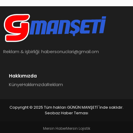
İŞ DÜNYASI
ANA DEMO
TEKNOLOJI
MAGAZIN
Reklam & işbirliği:
habersonuclari@gmail.om
KRIPTO PARA
Hakkımızda
GEZI & SEYAHAT
Künye
Hakkımızda
Reklam
OYUN
Copyright © 2025 Tüm hakları GÜNÜN MANŞETİ 'inde saklıdır.
Seobaz Haber Teması
Mersin Haber
Mersin Lojistik