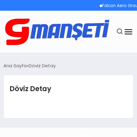
Falcon Aero Group
ANASAYFA
Ana Sayfa
Döviz Detay
DEMOLAR
Döviz Detay
MEGA MENÜ
TEKNOLOJI
OYUN
Haberin Doğru Adresi