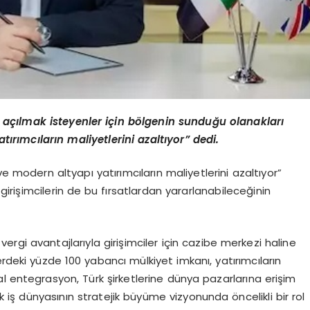
açılmak isteyenler için bölgenin sunduğu olanakları
tırımcıların maliyetlerini azaltıyor” dedi.
e modern altyapı yatırımcıların maliyetlerini azaltıyor”
irişimcilerin de bu fırsatlardan yararlanabileceğinin
ergi avantajlarıyla girişimciler için cazibe merkezi haline
rdeki yüzde 100 yabancı mülkiyet imkanı, yatırımcıların
l entegrasyon, Türk şirketlerine dünya pazarlarına erişim
k iş dünyasının stratejik büyüme vizyonunda öncelikli bir rol