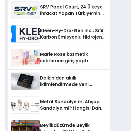
Güncel Kalmak
SRV Padel Court, 24 Ülkeye
İhracat Yapan Türkiye’nin
Padel Kortu Üretim Gücü
Kleen-Hy-Dro-Gen Inc., Sıfır
Karbon Emisyonlu Hidrojen
Isıtma Teknolojisinde ISO ve
TSSA Düzenleyici Onaylarını
Marie Rose kozmetik
Aldı
sektörüne giriş yaptı
Daikin’den akıllı
iklimlendirmede yeni
dönem: Madoka Plus
Türkiye’de
Metal Sandalye mi Ahşap
Sandalye mi? Hangisi Daha
Avantajlı?
Beylikdüzü’nde Beylik