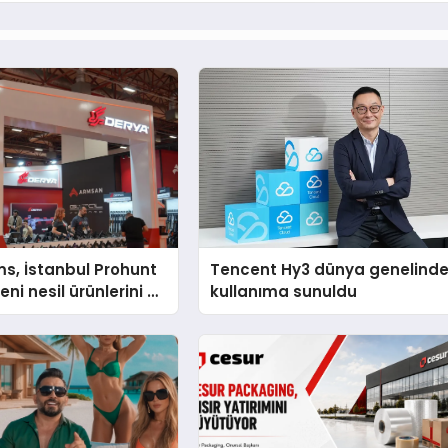
s, İstanbul Prohunt
Tencent Hy3 dünya genelind
ni nesil ürünlerini ve
kullanıma sunuldu
arka vizyonunu