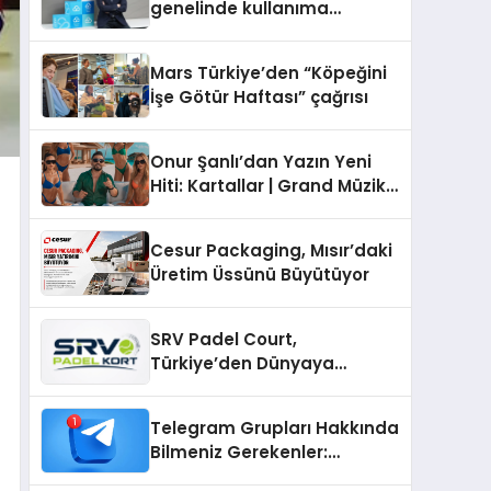
genelinde kullanıma
sunuldu
Mars Türkiye’den “Köpeğini
İşe Götür Haftası” çağrısı
Onur Şanlı’dan Yazın Yeni
Hiti: Kartallar | Grand Müzik
& Nihat Ulaş İmzalı Yeni Şarkı
Cesur Packaging, Mısır’daki
Üretim Üssünü Büyütüyor
SRV Padel Court,
Türkiye’den Dünyaya
Uzanan Padel Kort
Üretiminde Güvenin Adresi
Telegram Grupları Hakkında
Bilmeniz Gerekenler:
Telegram Topluluklarıyla