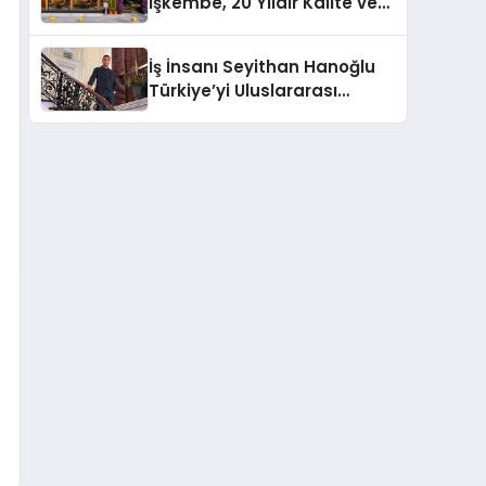
İşkembe, 20 Yıldır Kalite ve
Lezzetin Değişmeyen Adresi
İş İnsanı Seyithan Hanoğlu
Türkiye’yi Uluslararası
Arenada Tanıtmayı
Hedefliyor