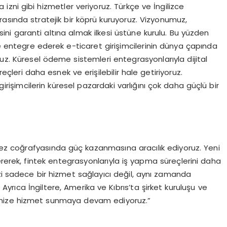
 izni gibi hizmetler veriyoruz. Türkçe ve İngilizce
asında stratejik bir köprü kuruyoruz. Vizyonumuz,
ini garanti altına almak ilkesi üstüne kurulu. Bu yüzden
e entegre ederek e-ticaret girişimcilerinin dünya çapında
ruz. Küresel ödeme sistemleri entegrasyonlarıyla dijital
eçleri daha esnek ve erişilebilir hale getiriyoruz.
rişimcilerin küresel pazardaki varlığını çok daha güçlü bir
rfez coğrafyasında güç kazanmasına aracılık ediyoruz. Yeni
ererek, fintek entegrasyonlarıyla iş yapma süreçlerini daha
zi sadece bir hizmet sağlayıcı değil, aynı zamanda
 Ayrıca İngiltere, Amerika ve Kıbrıs’ta şirket kuruluşu ve
mize hizmet sunmaya devam ediyoruz.”