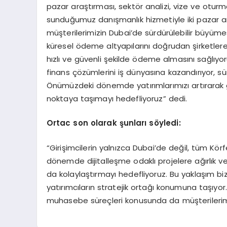
pazar araştırması, sektör analizi, vize ve oturma
sunduğumuz danışmanlık hizmetiyle iki pazar ar
müşterilerimizin Dubai’de sürdürülebilir büyümes
küresel ödeme altyapılarını doğrudan şirketler
hızlı ve güvenli şekilde ödeme almasını sağlıyo
finans çözümlerini iş dünyasına kazandırıyor, sür
Önümüzdeki dönemde yatırımlarımızı artırarak gi
noktaya taşımayı hedefliyoruz” dedi.
Ortac son olarak şunları söyledi:
“Girişimcilerin yalnızca Dubai’de değil, tüm Kö
dönemde dijitalleşme odaklı projelere ağırlık v
da kolaylaştırmayı hedefliyoruz. Bu yaklaşım bi
yatırımcıların stratejik ortağı konumuna taşıyor.
muhasebe süreçleri konusunda da müşterileri