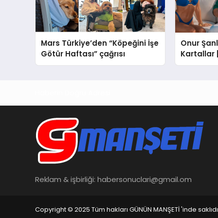
Mars Türkiye’den “Köpeğini İşe
Onur Şanlı
Götür Haftası” çağrısı
Kartallar
Nihat Ulaş
Haberin Doğru Adresi
Reklam & işbirliği:
habersonuclari@gmail.om
Copyright © 2025 Tüm hakları GÜNÜN MANŞETİ 'inde saklıdı