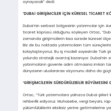
oynayacak” dedi.
‘DUBAİ GİRİŞİMCİLER İÇİN KÜRESEL TİCARET
Dubai’nin serbest bölgesinin yatırımcılar için Avr
ticaret köprüsü olduğunu söyleyen Ortac, “Dubai
zamanda girişimcilerin kısa sürede küresel ölçek
Biz de bu noktada yatırımcıların tüm süreçlerin
kolaylaştırıyoruz. Bu iş modeli sayesinde Türk 
yolunda stratejik avantaj kazanıyor. Dubai’nin
yatırımcıların güvenle adım atmasına imkan ta
dünyasının uluslararası vizyonunu daha da güçl
‘GİRİŞİMCİLERİN SÜRDÜRÜLEBİLİR BÜYÜMESİNİ
Ortac, “Türk yatırımcılara yalnızca Dubai şirket
rehberlik ediyoruz. Muhasebe, vergi beyanı, rap
yükümlülüklerini eksiksiz yerine getirmelerine 