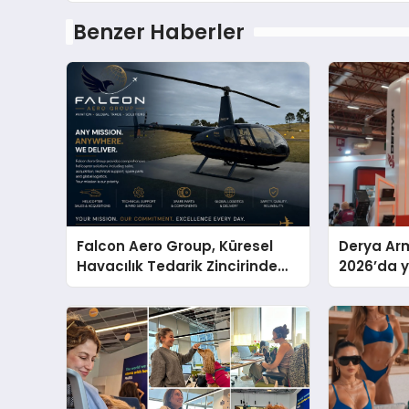
Benzer Haberler
Falcon Aero Group, Küresel
Derya Arm
Havacılık Tedarik Zincirinde
2026’da ye
Türkiye’den Dünyaya Açılıyor
global m
sergiledi