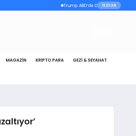
Trump ABD’de Doğumla Vatandaşlık Kısıtla
11:21:25
MAGAZIN
KRIPTO PARA
GEZI & SEYAHAT
zaltıyor’