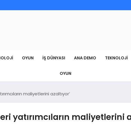
NOLOJI
OYUN
İŞ DÜNYASI
ANA DEMO
TEKNOLOJI
OYUN
ırımcıların maliyetlerini azaltıyor’
ri yatırımcıların maliyetlerini a