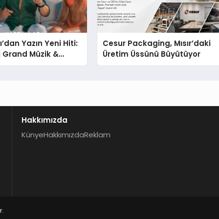
’dan Yazın Yeni Hiti:
Cesur Packaging, Mısır’daki
 | Grand Müzik &
Üretim Üssünü Büyütüyor
 İmzalı Yeni Şarkı
Hakkımızda
Künye
Hakkımızda
Reklam
r.