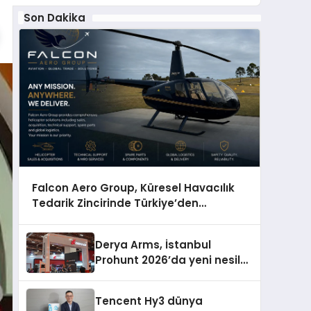
Son Dakika
Falcon Aero Group, Küresel Havacılık
Tedarik Zincirinde Türkiye’den
Dünyaya Açılıyor
Derya Arms, İstanbul
Prohunt 2026’da yeni nesil
ürünlerini ve global marka
vizyonunu sergiledi
Tencent Hy3 dünya