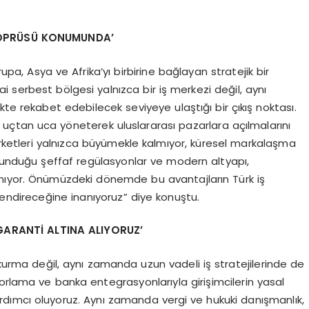
 KÖPRÜSÜ KONUMUNDA’
upa, Asya ve Afrika’yı birbirine bağlayan stratejik bir
 serbest bölgesi yalnızca bir iş merkezi değil, aynı
te rekabet edebilecek seviyeye ulaştığı bir çıkış noktası.
i uçtan uca yöneterek uluslararası pazarlara açılmalarını
şirketleri yalnızca büyümekle kalmıyor, küresel markalaşma
 sunduğu şeffaf regülasyonlar ve modern altyapı,
nıyor. Önümüzdeki dönemde bu avantajların Türk iş
endireceğine inanıyoruz” diye konuştu.
 GARANTİ ALTINA ALIYORUZ’
 kurma değil, aynı zamanda uzun vadeli iş stratejilerinde de
orlama ve banka entegrasyonlarıyla girişimcilerin yasal
yardımcı oluyoruz. Aynı zamanda vergi ve hukuki danışmanlık,