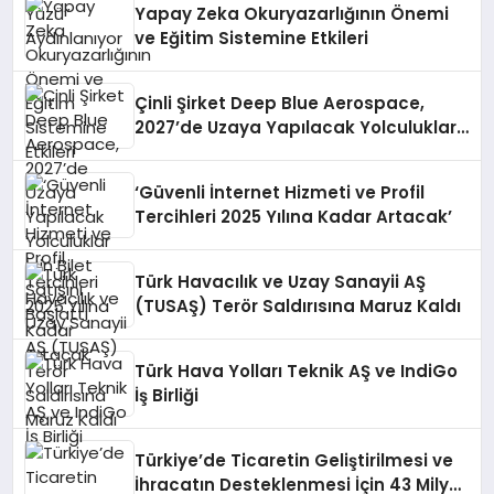
Yapay Zeka Okuryazarlığının Önemi
ve Eğitim Sistemine Etkileri
Çinli Şirket Deep Blue Aerospace,
2027’de Uzaya Yapılacak Yolculuklar
İçin Bilet Satışını Başlattı
‘Güvenli İnternet Hizmeti ve Profil
Tercihleri 2025 Yılına Kadar Artacak’
Türk Havacılık ve Uzay Sanayii AŞ
(TUSAŞ) Terör Saldırısına Maruz Kaldı
Türk Hava Yolları Teknik AŞ ve IndiGo
İş Birliği
Türkiye’de Ticaretin Geliştirilmesi ve
İhracatın Desteklenmesi İçin 43 Milyar