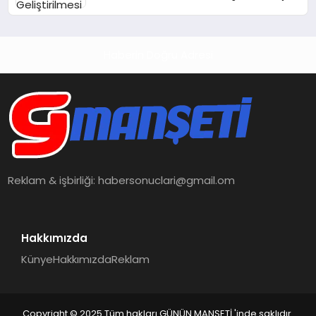
TL Ödenek Ayrılacak
Haberin Doğru Adresi
Reklam & işbirliği:
habersonuclari@gmail.om
Hakkımızda
Künye
Hakkımızda
Reklam
Copyright © 2025 Tüm hakları GÜNÜN MANŞETİ 'inde saklıdır.