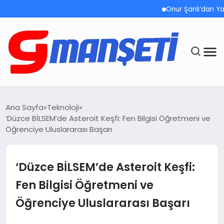
Onur Şanlı’dan Yazın
ANASAYFA
Ana Sayfa
Teknoloji
‘Düzce BİLSEM’de Asteroit Keşfi: Fen Bilgisi Öğretmeni ve
DEMOLAR
Öğrenciye Uluslararası Başarı
MEGA MENÜ
‘Düzce BİLSEM’de Asteroit Keşfi:
TEKNOLOJI
Fen Bilgisi Öğretmeni ve
Öğrenciye Uluslararası Başarı
OYUN