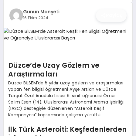
İŞ DÜNYASI
Günün Manşeti
Paylaş
16 Ekim 2024
ANA DEMO
TEKNOLOJI
MAGAZIN
Düzce’de Uzay Gözlem ve
KRIPTO PARA
Araştırmaları
GEZI & SEYAHAT
Düzce BİLSEM’de 5 yıldır uzay gözlem ve araştırmaları
yapan fen bilgisi öğretmeni Ayşe Arslan ve Düzce
Turgut Özal Anadolu Lisesi 9. sınıf öğrencisi Ömer
OYUN
Selim Esen (14), Uluslararası Astronomi Arama İşbirliği
(IASC) desteğiyle düzenlenen “Asteroit Keşif
Kampanyası” kapsamında çalışma yürüttü.
İlk Türk Asteroiti: Keşfedenlerden