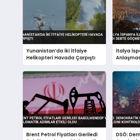
Yunanistan’da İki İtfaiye
İtalya İs
Helikopteri Havada Çarpıştı
Anlaşması
Göçmen A
Brent Petrol Fiyatları Geriledi
DSÖ: Dem