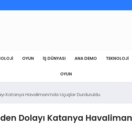
NOLOJI
OYUN
İŞ DÜNYASI
ANA DEMO
TEKNOLOJI
OYUN
layı Katanya Havalimanı’nda Uçuşlar Durduruldu
inden Dolayı Katanya Havaliman