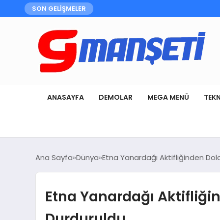
SON GELİŞMELER
ANASAYFA
DEMOLAR
MEGA MENÜ
TEK
Ana Sayfa
Dünya
Etna Yanardağı Aktifliğinden Do
Etna Yanardağı Aktifliğ
Durduruldu