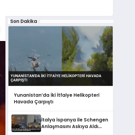
Son Dakika
Yunanistan’da İki İtfaiye Helikopteri
Havada Çarpıştı
İtalya İspanya ile Schengen
Anlaşmasını Askıya Aldı
Sebte Göçmen Akını Sonrası