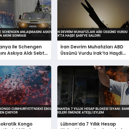
panya ile Schengen
İran Devrim Muhafızları ABD
nı Askıya Aldı Sebte
Üssünü Vurdu Irak’ta Haşdi
kını Sonrası
Şabi’ye Saldırı
okratik Kongo
Lübnan’da 7 Yıllık Hesap