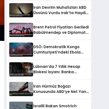
İran Devrim Muhafızları ABD
Üssünü Vurdu Irak’ta Haşdi
Şabi’ye Saldırı
Brent Petrol Fiyatları Geriledi
Babülmendep ve Diplomatik
Adımlar Etkili Oldu
DSÖ: Demokratik Kongo
Cumhuriyeti’ndeki Ebola
Salgını Kontrolden Çıkıyor
Lübnan’da 7 Yıllık Hesap
Blokesi İsyanı: Banka
Şubeleri Önünde Ateşli
Eylem
İran Hürmüz Boğazı
Konusunda ABD’ye Net Yanıt
Verdi
İsrailli Bakan Smotrich