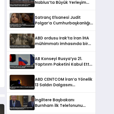
Nablus’ta Büyük Yerleşim
Genişletme Planını Açıkladı
Satranç Efsanesi Judit
Polgar’a Cumhurbaşkanlığı
Teklifi Başbakan
Magyar’dan Geldi Teklif
ABD ordusu Irak’ta İran İHA
Reddedildi
mühimmatı imhasında bir
askerin öldüğünü duyurdu
AB Konseyi Rusya’ya 21.
Yaptırım Paketini Kabul Etti
218 Kişi ve Kuruluş Listede
ABD CENTCOM İran’a Yönelik
13 Saldırı Dalgasını
Tamamladı
İngiltere Başbakanı
Burnham İlk Telefonunu
Trump ile Görüşerek Başladı