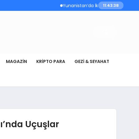
Yunanistan’da İki İtfaiye Helikopteri Havad
11:43:39
MAGAZIN
KRIPTO PARA
GEZI & SEYAHAT
ı’nda Uçuşlar