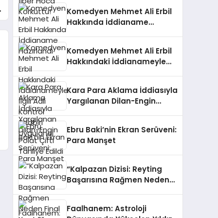
k
Komedyen Mehmet Ali Erbil
Hakkında İddianame
Hazırlandı
Komedyen Mehmet Ali Erbil
Hakkındaki İddianameyle
İlgili Adli Kontrol Tedbiri
Uygulandı
Kara Para Aklama İddiasıyla
Yargılanan Dilan-Engin
Polat Çifti Tahliye Edildi
Ebru Baki’nin Ekran Serüveni:
Para Manşet
“Kalpazan Dizisi: Reyting
Başarısına Rağmen Neden
Final Yaptı?”
Faalhanem: Astroloji