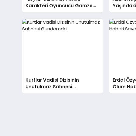
Karakteri Oyuncusu Gamze
Yaşındaki
Karaduman Diziden Neden
Suçlanıyo
Ayrıldı?
Kurtlar Vadisi Dizisinin
Erdal Özy
Unutulmaz Sahnesi
Ölüm Habe
Gündemde
Korkuttu