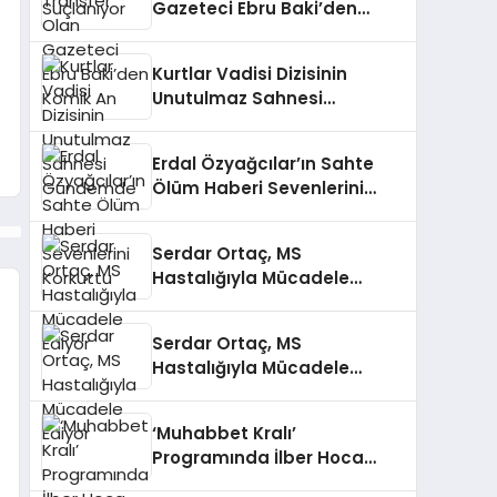
Gazeteci Ebru Baki’den
Komik An
Kurtlar Vadisi Dizisinin
Unutulmaz Sahnesi
Gündemde
Erdal Özyağcılar’ın Sahte
Ölüm Haberi Sevenlerini
Korkuttu
Serdar Ortaç, MS
Hastalığıyla Mücadele
Ediyor
Serdar Ortaç, MS
Hastalığıyla Mücadele
Ediyor
‘Muhabbet Kralı’
Programında İlber Hoca
Korkuttu!