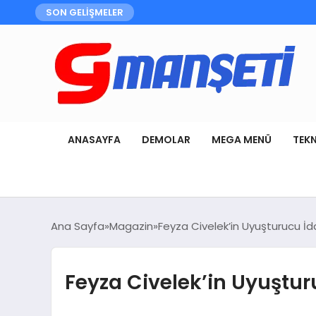
SON GELİŞMELER
ANASAYFA
DEMOLAR
MEGA MENÜ
TEK
Ana Sayfa
Magazin
Feyza Civelek’in Uyuşturucu İd
Feyza Civelek’in Uyuştur