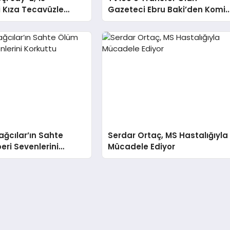
 Kıza Tecavüzle
Gazeteci Ebru Baki’den Komi
r
An
ağcılar’ın Sahte
Serdar Ortaç, MS Hastalığıyla
ri Sevenlerini
Mücadele Ediyor