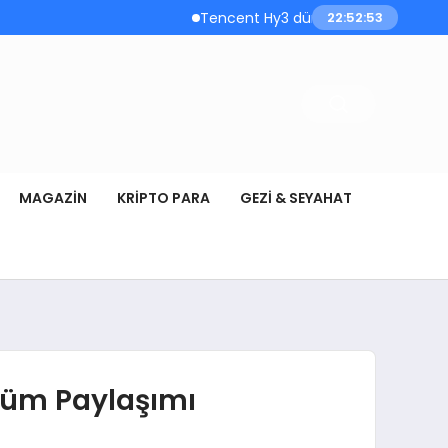
Tencent Hy3 dünya genelinde kullanı
22:52:53
MAGAZIN
KRIPTO PARA
GEZI & SEYAHAT
ölüm Paylaşımı