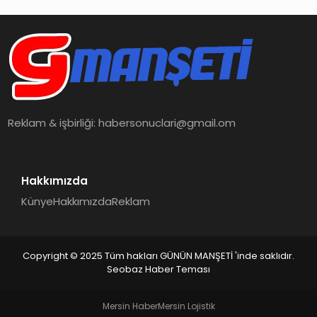
İŞ DÜNYASI
ANA DEMO
TEKNOLOJI
MAGAZIN
Reklam & işbirliği:
habersonuclari@gmail.om
KRIPTO PARA
Hakkımızda
GEZI & SEYAHAT
Künye
Hakkımızda
Reklam
OYUN
Copyright © 2025 Tüm hakları GÜNÜN MANŞETİ 'inde saklıdır.
Seobaz Haber Teması
Mersin Haber
Mersin Lojistik