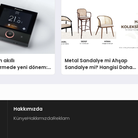
Aldı
 akıllı
Metal Sandalye mi Ahşap
dirmede yeni dönem:
Sandalye mi? Hangisi Daha
lus Türkiye’de
Avantajlı?
Hakkımızda
Künye
Hakkımızda
Reklam