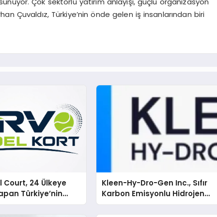
 sunuyor. Çok sektörlü yatırım anlayışı, güçlü organizasyon
an Çuvaldız, Türkiye’nin önde gelen iş insanlarından biri
 Court, 24 Ülkeye
Kleen-Hy-Dro-Gen Inc., Sıfır
apan Türkiye’nin
Karbon Emisyonlu Hidrojen
rtu Üretim Gücü
Isıtma Teknolojisinde ISO ve
TSSA Düzenleyici Onaylarını