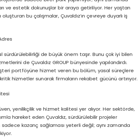
arı ve estetik dokunuşlar bir araya getiriliyor. Her yaştan
 oluşturan bu çalışmalar, Çuvaldız’ın çevreye duyarlı iş
Adres
l sürdürülebilirliği de büyük önem taşır. Bunu çok iyi bilen
metlerini de Çuvaldız GROUP bünyesinde yapılandırdı.
üşteri portföyüne hizmet veren bu bölüm, yasal süreçlere
ritik hizmetler sunarak firmaların rekabet gücünü artırıyor.
itesi
en, yenilikçilik ve hizmet kalitesi yer alıyor. Her sektörde,
mla hareket eden Çuvaldız, sürdürülebilir projeler
in sadece kazanç sağlaması yeterli değil; aynı zamanda
iyor.