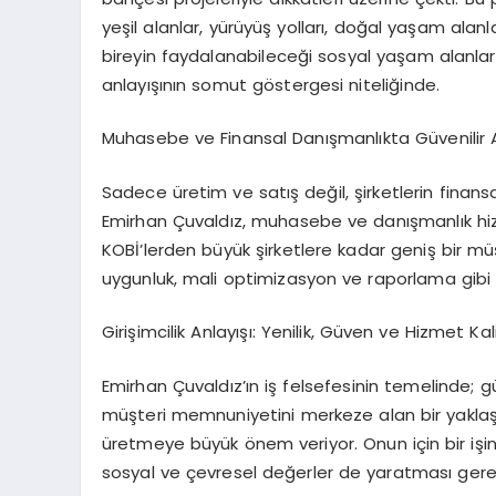
yeşil alanlar, yürüyüş yolları, doğal yaşam alanl
bireyin faydalanabileceği sosyal yaşam alanları
anlayışının somut göstergesi niteliğinde.
Muhasebe ve Finansal Danışmanlıkta Güvenilir 
Sadece üretim ve satış değil, şirketlerin finansa
Emirhan Çuvaldız, muhasebe ve danışmanlık hiz
KOBİ’lerden büyük şirketlere kadar geniş bir m
uygunluk, mali optimizasyon ve raporlama gibi k
Girişimcilik Anlayışı: Yenilik, Güven ve Hizmet Kal
Emirhan Çuvaldız’ın iş felsefesinin temelinde; güv
müşteri memnuniyetini merkeze alan bir yaklaşı
üretmeye büyük önem veriyor. Onun için bir iş
sosyal ve çevresel değerler de yaratması gerek