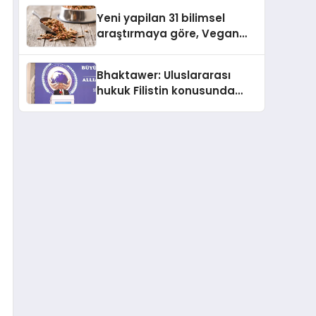
Çıktı
Yeni yapilan 31 bilimsel
araştırmaya göre, Vegan
Köpek Maması ve Vegan
Kedi Mamasının İyi
Bhaktawer: Uluslararası
Sindirildiğini Ortaya Koydu
hukuk Filistin konusunda
çifte standart uyguluyor