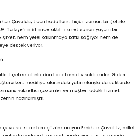
han Çuvaldız, ticari hedeflerini hiçbir zaman bir şehirle
UP, Türkiye’nin 81 ilinde aktif hizmet sunan yaygın bir
 şirket, hem yerel kalkınmaya katkı sağlıyor hem de
eye destek veriyor.
dü
dikkat çeken alanlardan biri otomotiv sektörüdür. Galeri
luştururken, modifiye alanındaki yatırımlarıyla da sektörde
performans yükseltici çözümler ve müşteri odaklı hizmet
 zemin hazırlamıştır.
n çevresel sorunlara çözüm arayan Emirhan Çuvaldız, millet
Bu projelerde sadece birer park yapılmıyor; aynı zamanda