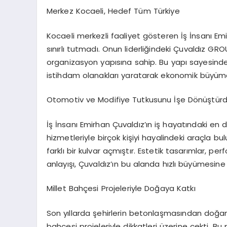
Merkez Kocaeli, Hedef Tüm Türkiye
Kocaeli merkezli faaliyet gösteren İş İnsanı Emir
sınırlı tutmadı. Onun liderliğindeki Çuvaldız GRO
organizasyon yapısına sahip. Bu yapı sayesinde
istihdam olanakları yaratarak ekonomik büyüm
Otomotiv ve Modifiye Tutkusunu İşe Dönüştür
İş İnsanı Emirhan Çuvaldız’ın iş hayatındaki en 
hizmetleriyle birçok kişiyi hayalindeki araçla bu
farklı bir kulvar açmıştır. Estetik tasarımlar, 
anlayışı, Çuvaldız’ın bu alanda hızlı büyümesine
Millet Bahçesi Projeleriyle Doğaya Katkı
Son yıllarda şehirlerin betonlaşmasından doğa
bahçesi projeleriyle dikkatleri üzerine çekti. 