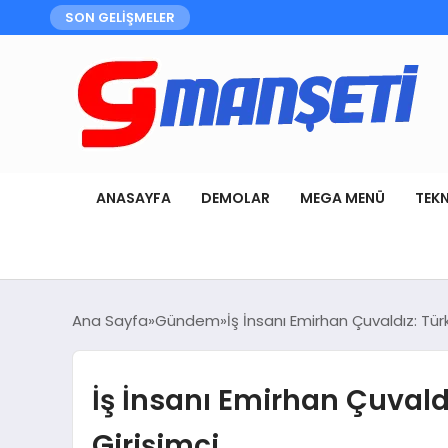
SON GELİŞMELER
ANASAYFA
DEMOLAR
MEGA MENÜ
TEK
Ana Sayfa
Gündem
İş İnsanı Emirhan Çuvaldız: Tür
İş İnsanı Emirhan Çuvaldı
Girişimci