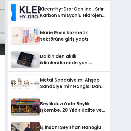
Kleen-Hy-Dro-Gen Inc., Sıfır
Karbon Emisyonlu Hidrojen
Isıtma Teknolojisinde ISO ve
TSSA Düzenleyici Onaylarını
Marie Rose kozmetik
Aldı
sektörüne giriş yaptı
Daikin’den akıllı
iklimlendirmede yeni
dönem: Madoka Plus
Türkiye’de
Metal Sandalye mi Ahşap
Sandalye mi? Hangisi Daha
Avantajlı?
Beylikdüzü’nde Beylik
İşkembe, 20 Yıldır Kalite ve
Lezzetin Değişmeyen Adresi
İş İnsanı Seyithan Hanoğlu