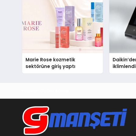
Marie Rose kozmetik
Daikin’den
sektörüne giriş yaptı
iklimlen
Madoka P
Haberin Doğru Adresi