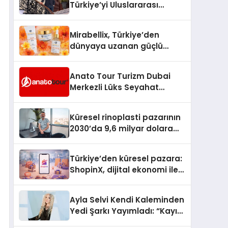
Türkiye’yi Uluslararası
Arenada Tanıtmayı
Hedefliyor
Mirabellix, Türkiye’den
dünyaya uzanan güçlü
büyümesini sürdürüyor
Anato Tour Turizm Dubai
Merkezli Lüks Seyahat
Hizmetleriyle Küresel
Turizmde Öne Çıkıyor
Küresel rinoplasti pazarının
2030’da 9,6 milyar dolara
ulaşması bekleniyor
Türkiye’den küresel pazara:
ShopinX, dijital ekonomi ile
gerçek dünya alışverişini bir
araya getirmeyi hedefliyor
Ayla Selvi Kendi Kaleminden
Yedi Şarkı Yayımladı: “Kayıp
Kasetler 1” 31 Temmuz’da