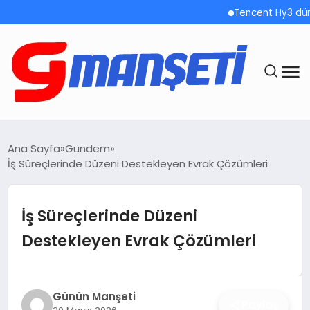
Tencent Hy3 dünya ge
ANASAYFA
Ana Sayfa
Gündem
İş Süreçlerinde Düzeni Destekleyen Evrak Çözümleri
DEMOLAR
MEGA MENÜ
İş Süreçlerinde Düzeni
Destekleyen Evrak Çözümleri
TEKNOLOJI
OYUN
Günün Manşeti
Paylaş