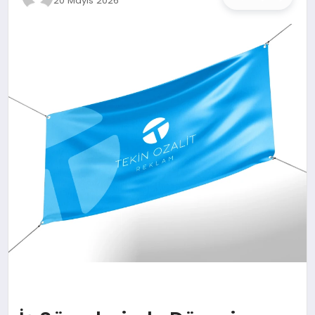
20 Mayıs 2026
İŞ DÜNYASI
ANA DEMO
TEKNOLOJI
MAGAZIN
KRIPTO PARA
GEZI & SEYAHAT
OYUN