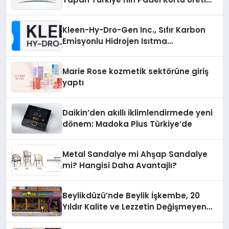
Gücü
Kleen-Hy-Dro-Gen Inc., Sıfır Karbon
Emisyonlu Hidrojen Isıtma
Teknolojisinde ISO ve TSSA
Düzenleyici Onaylarını Aldı
Marie Rose kozmetik sektörüne giriş
yaptı
Daikin’den akıllı iklimlendirmede yeni
dönem: Madoka Plus Türkiye’de
Metal Sandalye mi Ahşap Sandalye
mi? Hangisi Daha Avantajlı?
Beylikdüzü’nde Beylik İşkembe, 20
Yıldır Kalite ve Lezzetin Değişmeyen
Adresi