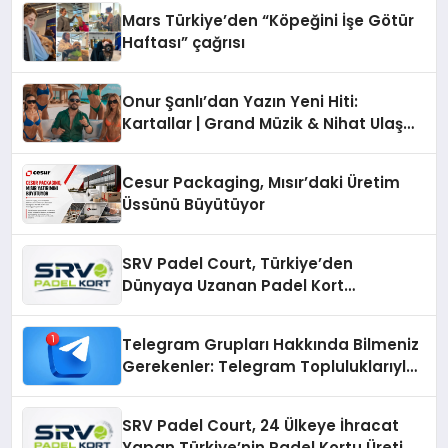
Mars Türkiye’den “Köpeğini İşe Götür
Haftası” çağrısı
Onur Şanlı’dan Yazın Yeni Hiti:
Kartallar | Grand Müzik & Nihat Ulaş
İmzalı Yeni Şarkı
Cesur Packaging, Mısır’daki Üretim
Üssünü Büyütüyor
SRV Padel Court, Türkiye’den
Dünyaya Uzanan Padel Kort
Üretiminde Güvenin Adresi
Telegram Grupları Hakkında Bilmeniz
Gerekenler: Telegram Topluluklarıyla
Güncel Kalmak
SRV Padel Court, 24 Ülkeye İhracat
Yapan Türkiye’nin Padel Kortu Üretim