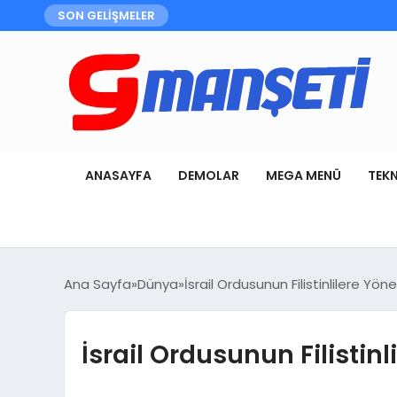
SON GELİŞMELER
ANASAYFA
DEMOLAR
MEGA MENÜ
TEK
Ana Sayfa
Dünya
İsrail Ordusunun Filistinlilere Yöneli
İsrail Ordusunun Filistinli