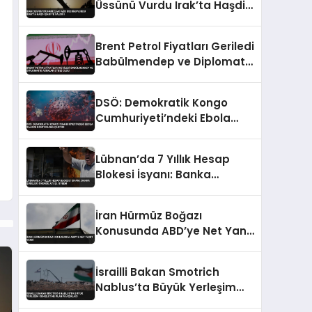
Üssünü Vurdu Irak’ta Haşdi
Şabi’ye Saldırı
Brent Petrol Fiyatları Geriledi
Babülmendep ve Diplomatik
Adımlar Etkili Oldu
DSÖ: Demokratik Kongo
Cumhuriyeti’ndeki Ebola
Salgını Kontrolden Çıkıyor
Lübnan’da 7 Yıllık Hesap
Blokesi İsyanı: Banka
Şubeleri Önünde Ateşli
Eylem
İran Hürmüz Boğazı
Konusunda ABD’ye Net Yanıt
Verdi
İsrailli Bakan Smotrich
Nablus’ta Büyük Yerleşim
Genişletme Planını Açıkladı