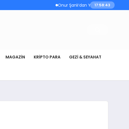
Onur Şanlı’dan Yazın Yeni Hiti: Kartallar 
17:58:43
MAGAZIN
KRIPTO PARA
GEZI & SEYAHAT