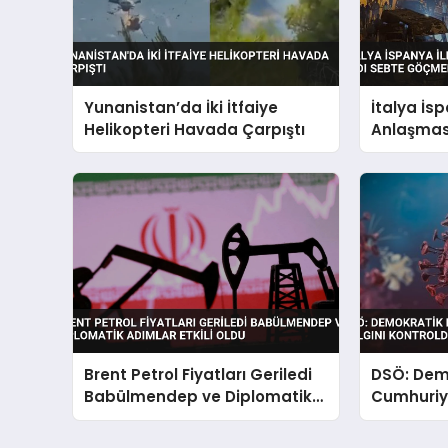
Yunanistan’da İki İtfaiye
İtalya İs
Helikopteri Havada Çarpıştı
Anlaşması
Göçmen A
Brent Petrol Fiyatları Geriledi
DSÖ: Dem
Babülmendep ve Diplomatik
Cumhuriye
Adımlar Etkili Oldu
Salgını K