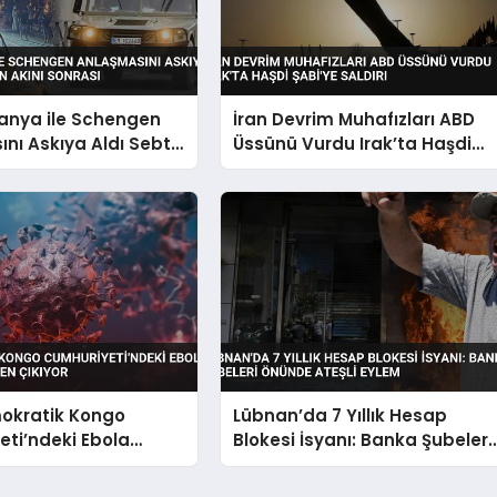
panya ile Schengen
İran Devrim Muhafızları ABD
nı Askıya Aldı Sebte
Üssünü Vurdu Irak’ta Haşdi
kını Sonrası
Şabi’ye Saldırı
okratik Kongo
Lübnan’da 7 Yıllık Hesap
ti’ndeki Ebola
Blokesi İsyanı: Banka Şubeleri
ontrolden Çıkıyor
Önünde Ateşli Eylem