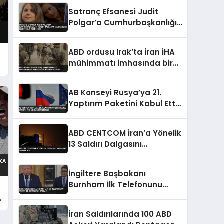
Satranç Efsanesi Judit
Polgar’a Cumhurbaşkanlığı
Teklifi Başbakan
Magyar’dan Geldi Teklif
ABD ordusu Irak’ta İran İHA
Reddedildi
mühimmatı imhasında bir
askerin öldüğünü duyurdu
AB Konseyi Rusya’ya 21.
Yaptırım Paketini Kabul Etti
218 Kişi ve Kuruluş Listede
ABD CENTCOM İran’a Yönelik
13 Saldırı Dalgasını
Tamamladı
İngiltere Başbakanı
Burnham İlk Telefonunu
Trump ile Görüşerek Başladı
İran Saldırılarında 100 ABD