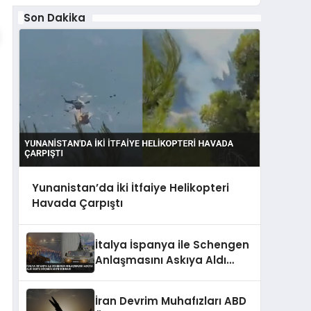
Son Dakika
Yunanistan’da İki İtfaiye Helikopteri
Havada Çarpıştı
İtalya İspanya ile Schengen
Anlaşmasını Askıya Aldı
Sebte Göçmen Akını Sonrası
İran Devrim Muhafızları ABD