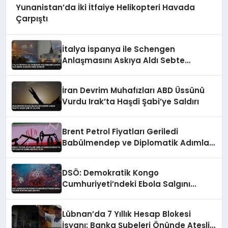
Yunanistan’da İki İtfaiye Helikopteri Havada
Çarpıştı
İtalya İspanya ile Schengen
Anlaşmasını Askıya Aldı Sebte
Göçmen Akını Sonrası
İran Devrim Muhafızları ABD Üssünü
Vurdu Irak’ta Haşdi Şabi’ye Saldırı
Brent Petrol Fiyatları Geriledi
Babülmendep ve Diplomatik Adımlar
Etkili Oldu
DSÖ: Demokratik Kongo
Cumhuriyeti’ndeki Ebola Salgını
Kontrolden Çıkıyor
Lübnan’da 7 Yıllık Hesap Blokesi
İsyanı: Banka Şubeleri Önünde Ateşli