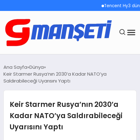
Tencent Hy3 dünya ge
ANASAYFA
Ana Sayfa
Dünya
Keir Starmer Rusya’nın 2030’a Kadar NATO’ya
DEMOLAR
Saldırabileceği Uyarısını Yaptı
MEGA MENÜ
Keir Starmer Rusya’nın 2030’a
TEKNOLOJI
Kadar NATO’ya Saldırabileceği
Uyarısını Yaptı
OYUN