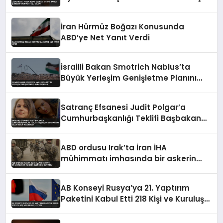
Eylem
İran Hürmüz Boğazı Konusunda
ABD’ye Net Yanıt Verdi
İsrailli Bakan Smotrich Nablus’ta
Büyük Yerleşim Genişletme Planını
Açıkladı
Satranç Efsanesi Judit Polgar’a
Cumhurbaşkanlığı Teklifi Başbakan
Magyar’dan Geldi Teklif Reddedildi
ABD ordusu Irak’ta İran İHA
mühimmatı imhasında bir askerin
öldüğünü duyurdu
AB Konseyi Rusya’ya 21. Yaptırım
Paketini Kabul Etti 218 Kişi ve Kuruluş
Listede