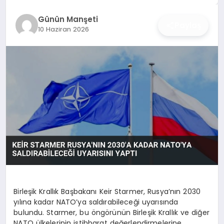
İŞ DÜNYASI
Günün Manşeti
Paylaş
10 Haziran 2026
ANA DEMO
TEKNOLOJI
MAGAZIN
KRIPTO PARA
GEZI & SEYAHAT
OYUN
Birleşik Krallık Başbakanı Keir Starmer, Rusya’nın 2030
yılına kadar NATO’ya saldırabileceği uyarısında
bulundu. Starmer, bu öngörünün Birleşik Krallık ve diğer
NATO ülkelerinin istihbarat değerlendirmelerine