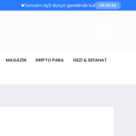
Tencent Hy3 dünya genelinde kullanıma sunuldu
00:33:23
MAGAZIN
KRIPTO PARA
GEZI & SEYAHAT