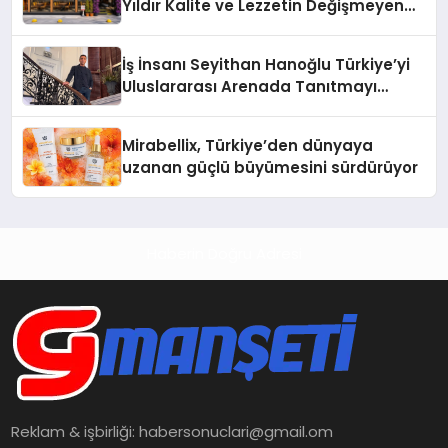
Yıldır Kalite ve Lezzetin Değişmeyen
Adresi
İş İnsanı Seyithan Hanoğlu Türkiye’yi
Uluslararası Arenada Tanıtmayı
Hedefliyor
Mirabellix, Türkiye’den dünyaya
uzanan güçlü büyümesini sürdürüyor
Haberin Doğru Adresi
Reklam & işbirliği:
habersonuclari@gmail.om