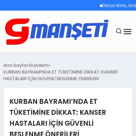
Derya Arms, İstanbul Pr
ANASAYFA
Ana Sayfa
Gündem
KURBAN BAYRAMI’NDA ET TÜKETİMİNE DİKKAT: KANSER
DEMOLAR
HASTALARI İÇİN GÜVENLİ BESLENME ÖNERİLERİ
MEGA MENÜ
KURBAN BAYRAMI’NDA ET
TEKNOLOJI
TÜKETİMİNE DİKKAT: KANSER
HASTALARI İÇİN GÜVENLİ
OYUN
BESLENME ÖNERİLERİ