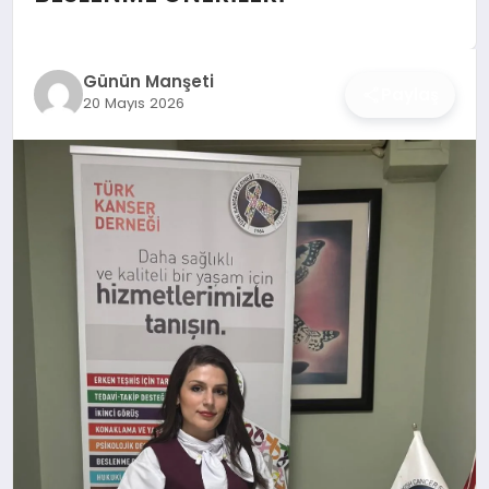
İŞ DÜNYASI
ANA DEMO
Günün Manşeti
Paylaş
20 Mayıs 2026
TEKNOLOJI
MAGAZIN
KRIPTO PARA
GEZI & SEYAHAT
OYUN