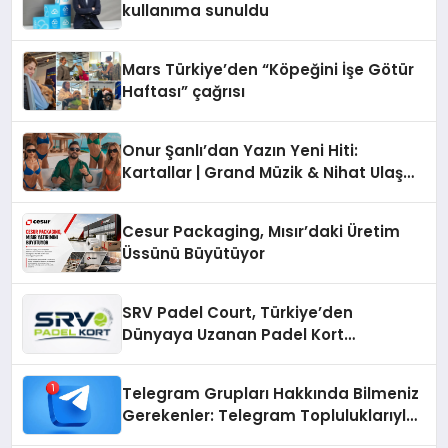
kullanıma sunuldu
Mars Türkiye’den “Köpeğini İşe Götür
Haftası” çağrısı
Onur Şanlı’dan Yazın Yeni Hiti:
Kartallar | Grand Müzik & Nihat Ulaş
İmzalı Yeni Şarkı
Cesur Packaging, Mısır’daki Üretim
Üssünü Büyütüyor
SRV Padel Court, Türkiye’den
Dünyaya Uzanan Padel Kort
Üretiminde Güvenin Adresi
Telegram Grupları Hakkında Bilmeniz
Gerekenler: Telegram Topluluklarıyla
Güncel Kalmak