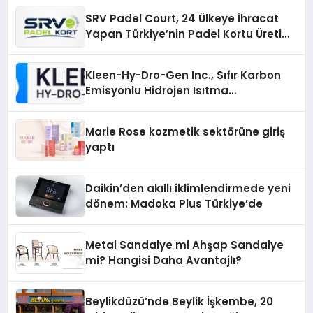
SRV Padel Court, 24 Ülkeye İhracat
Yapan Türkiye’nin Padel Kortu Üretim
Gücü
Kleen-Hy-Dro-Gen Inc., Sıfır Karbon
Emisyonlu Hidrojen Isıtma
Teknolojisinde ISO ve TSSA
Düzenleyici Onaylarını Aldı
Marie Rose kozmetik sektörüne giriş
yaptı
Daikin’den akıllı iklimlendirmede yeni
dönem: Madoka Plus Türkiye’de
Metal Sandalye mi Ahşap Sandalye
mi? Hangisi Daha Avantajlı?
Beylikdüzü’nde Beylik İşkembe, 20