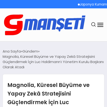
Japonya Kumamoto’da 
ANASAYFA
Ana Sayfa
Gündem
Magnolia, Küresel Büyüme ve Yapay Zekâ Stratejisini
DEMOLAR
Güçlendirmek İçin Luc Haldimann’ı Yönetim Kurulu Başkanı
Olarak Atadı
MEGA MENÜ
Magnolia, Küresel Büyüme ve
TEKNOLOJI
Yapay Zekâ Stratejisini
OYUN
Güçlendirmek İçin Luc