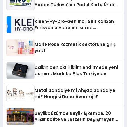
Yapan Türkiye’nin Padel Kortu Üretim
Gücü
Kleen-Hy-Dro-Gen Inc., Sıfır Karbon
Emisyonlu Hidrojen Isıtma
Teknolojisinde ISO ve TSSA
Düzenleyici Onaylarını Aldı
Marie Rose kozmetik sektörüne giriş
yaptı
Daikin’den akıllı iklimlendirmede yeni
dönem: Madoka Plus Türkiye’de
Metal Sandalye mi Ahşap Sandalye
mi? Hangisi Daha Avantajlı?
Beylikdüzü’nde Beylik İşkembe, 20
Yıldır Kalite ve Lezzetin Değişmeyen
Adresi