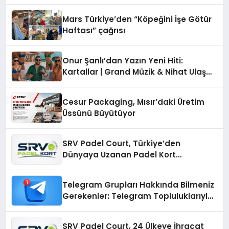
Mars Türkiye’den “Köpeğini İşe Götür
Haftası” çağrısı
Onur Şanlı’dan Yazın Yeni Hiti:
Kartallar | Grand Müzik & Nihat Ulaş
İmzalı Yeni Şarkı
Cesur Packaging, Mısır’daki Üretim
Üssünü Büyütüyor
SRV Padel Court, Türkiye’den
Dünyaya Uzanan Padel Kort
Üretiminde Güvenin Adresi
Telegram Grupları Hakkında Bilmeniz
Gerekenler: Telegram Topluluklarıyla
Güncel Kalmak
SRV Padel Court, 24 Ülkeye İhracat