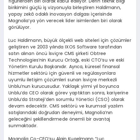
figürlerden biri olarak kabul ediliyor. Derin teknik bilgi
birikimini güçlü iş vizyonuyla birleştiren Haldimann,
yapay zekâ odaklı inovasyon dalgası içerisinde
Magnolia’ya yön verecek lider isimlerden biri olarak
görülüyor.
Luc Haldimann, büyük ölçekli web siteleri için çözümler
geliştiren ve 2003 yılında IXOS Software tarafından
satın alınan öncü İsviçre CMS şirketi Obtree
Technologies’nin Kurucu Ortağı, eski CTO’su ve eski
Yönetim Kurulu Başkanıdır. Ayrıca, küresel finansal
hizmetler sektörü için güvenli ve regülasyonlara
uyumlu iletişim çözümleri sunan İsviçre merkezli
Unblu’nun kurucusudur. Yaklaşık yirmi yıl boyunca
Unblu’da CEO olarak görev yaptıktan sonra, kariyerine
Unblu’da Strateji’den sorumlu Yönetici (CSO) olarak
devam edecektir. CMS sektörü ve kurumsal yazılım
satışlarındaki doğrudan deneyimi, Magnolia’nın
geleceğini şekillendirmede önemli bir avantaj
sunmaktadır.
Magnolia Co-CEO’su Alain Kugelmann “Luc