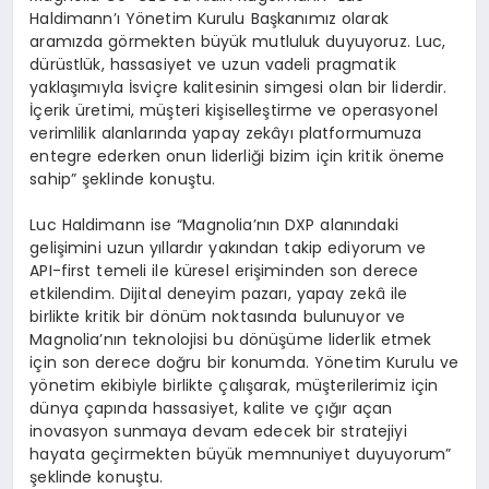
Haldimann’ı Yönetim Kurulu Başkanımız olarak
aramızda görmekten büyük mutluluk duyuyoruz. Luc,
dürüstlük, hassasiyet ve uzun vadeli pragmatik
yaklaşımıyla İsviçre kalitesinin simgesi olan bir liderdir.
İçerik üretimi, müşteri kişiselleştirme ve operasyonel
verimlilik alanlarında yapay zekâyı platformumuza
entegre ederken onun liderliği bizim için kritik öneme
sahip” şeklinde konuştu.
Luc Haldimann ise “Magnolia’nın DXP alanındaki
gelişimini uzun yıllardır yakından takip ediyorum ve
API-first temeli ile küresel erişiminden son derece
etkilendim. Dijital deneyim pazarı, yapay zekâ ile
birlikte kritik bir dönüm noktasında bulunuyor ve
Magnolia’nın teknolojisi bu dönüşüme liderlik etmek
için son derece doğru bir konumda. Yönetim Kurulu ve
yönetim ekibiyle birlikte çalışarak, müşterilerimiz için
dünya çapında hassasiyet, kalite ve çığır açan
inovasyon sunmaya devam edecek bir stratejiyi
hayata geçirmekten büyük memnuniyet duyuyorum”
şeklinde konuştu.