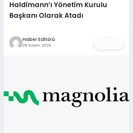
İŞ DÜNYASI
Haldimann’ı Yönetim Kurulu
Başkanı Olarak Atadı
ANA DEMO
TEKNOLOJI
Haber Editörü
Paylaş
28 Kasım 2025
MAGAZIN
KRIPTO PARA
GEZI & SEYAHAT
OYUN