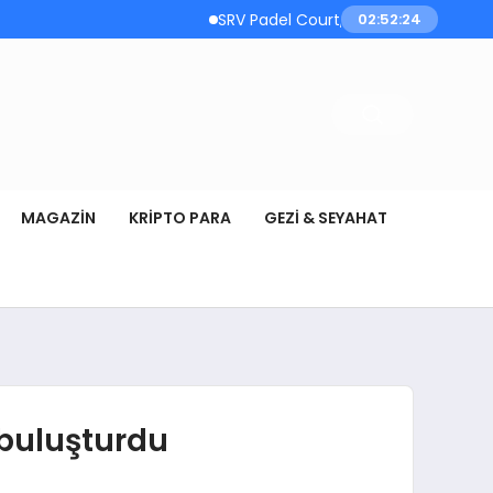
SRV Padel Court, 24 Ülkeye İhracat Yapan T
02:52:25
MAGAZIN
KRIPTO PARA
GEZI & SEYAHAT
 buluşturdu