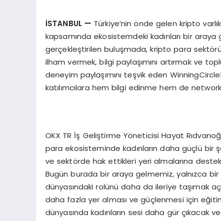
İSTANBUL
—
Türkiye’nin önde gelen kripto varl
kapsamında ekosistemdeki kadınları bir araya ge
gerçekleştirilen buluşmada, kripto para sektö
ilham vermek, bilgi paylaşımını artırmak ve top
deneyim paylaşımını teşvik eden WinningCircle300
katılımcılara hem bilgi edinme hem de networki
OKX TR İş Geliştirme Yöneticisi Hayat Rıdvanoğul
para ekosisteminde kadınların daha güçlü bir ş
ve sektörde hak ettikleri yeri almalarına dest
Bugün burada bir araya gelmemiz, yalnızca bir 
dünyasındaki rolünü daha da ileriye taşımak aç
daha fazla yer alması ve güçlenmesi için eğiti
dünyasında kadınların sesi daha gür çıkacak ve