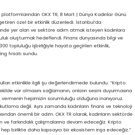
ık platformlarından OKX TR, 8 Mart | Dünya Kadınlar Günü
tiren özel bir etkinlik düzenledi. İstanbul’da
ründe yer alan ve sektöre adım atmak isteyen kadınlara
luluk oluşturmak hedeflendi. Finans dünyasında bilgi ve
 topluluğu işbirliğiyle hayata geçirilen etkinlik,
ng fırsatı sundu.
ları etkinlikle ilgili şu değerlendirmede bulundu: “Kripto
ekilde var olmasını sağlamanın, onların sesini duyurmasına
ek vermenin hepimizin sorumluluğu olduğuna inanıyoruz.
kutlama değil. Aynı zamanda kadınların finans ve teknoloji
ısından önemli bir adım. OKX TR olarak, kadınların sektörde
m ve farkındalık çalışmalarına devam edeceğiz. Kripto
 hep birlikte daha kapsayıcı bir ekosistem inşa edeceğiz.”