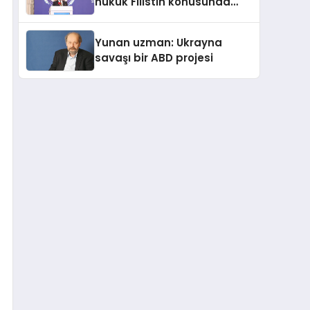
hukuk Filistin konusunda
çifte standart uyguluyor
Yunan uzman: Ukrayna
savaşı bir ABD projesi