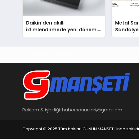
Daikin’den akıllı
Metal Sa
iklimlendirmede yeni dönem:
Sandalye
Madoka Plus Türkiye’de
Avantajlı
Haberin Doğru Adresi
Reklam & işbirliği:
habersonuclari@gmail.om
Copyright © 2025 Tüm hakları GÜNÜN MANŞETİ 'inde saklıdı