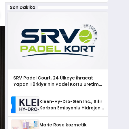
Son Dakika
SRV Padel Court, 24 Ülkeye İhracat
Yapan Türkiye’nin Padel Kortu Üretim
Gücü
Kleen-Hy-Dro-Gen Inc., Sıfır
Karbon Emisyonlu Hidrojen
Isıtma Teknolojisinde ISO ve
TSSA Düzenleyici Onaylarını
Marie Rose kozmetik
Aldı