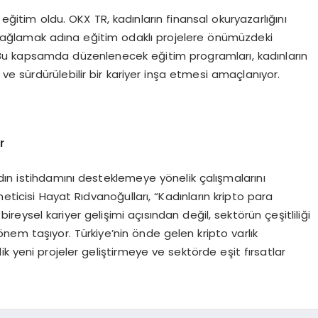
 eğitim oldu. OKX TR, kadınların finansal okuryazarlığını
sağlamak adına eğitim odaklı projelere önümüzdeki
 Bu kapsamda düzenlenecek eğitim programları, kadınların
e sürdürülebilir bir kariyer inşa etmesi amaçlanıyor.
r
dın istihdamını desteklemeye yönelik çalışmalarını
eticisi Hayat Rıdvanoğulları, “Kadınların kripto para
ireysel kariyer gelişimi açısından değil, sektörün çeşitliliği
nem taşıyor. Türkiye’nin önde gelen kripto varlık
k yeni projeler geliştirmeye ve sektörde eşit fırsatlar