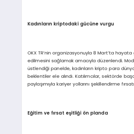
Kadınların kriptodaki gücüne vurgu
OKX TR’nin organizasyonuyla 8 Mart’ta hayata ge
edilmesini sağlamak amacıyla düzenlendi. Mod
üstlendiği panelde, kadınların kripto para dünya
beklentiler ele alındı. Katılımcılar, sektörde baş
paylaşımıyla kariyer yollarını şekillendirme fırsat
Eğitim ve fırsat eş
itli
ği
ö
n planda