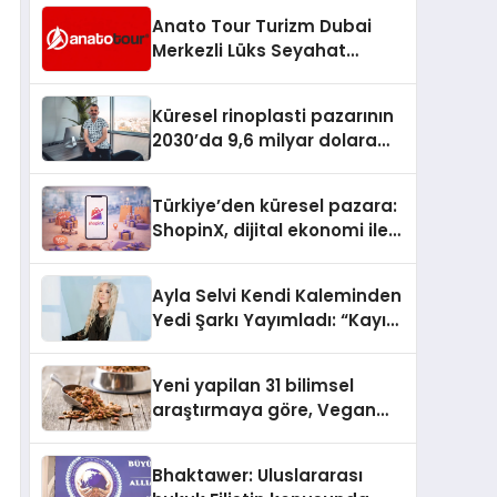
Anato Tour Turizm Dubai
Merkezli Lüks Seyahat
Hizmetleriyle Küresel
Turizmde Öne Çıkıyor
Küresel rinoplasti pazarının
2030’da 9,6 milyar dolara
ulaşması bekleniyor
Türkiye’den küresel pazara:
ShopinX, dijital ekonomi ile
gerçek dünya alışverişini bir
araya getirmeyi hedefliyor
Ayla Selvi Kendi Kaleminden
Yedi Şarkı Yayımladı: “Kayıp
Kasetler 1” 31 Temmuz’da
Çıktı
Yeni yapilan 31 bilimsel
araştırmaya göre, Vegan
Köpek Maması ve Vegan
Kedi Mamasının İyi
Bhaktawer: Uluslararası
Sindirildiğini Ortaya Koydu