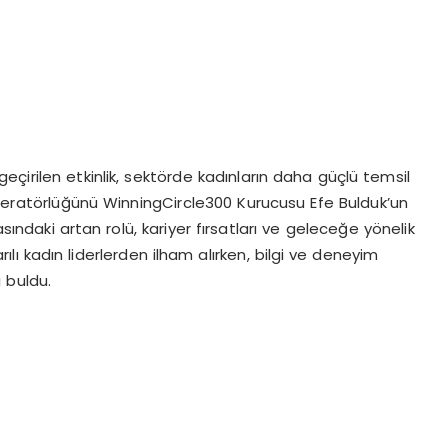
çirilen etkinlik, sektörde kadınların daha güçlü temsil
eratörlüğünü WinningCircle300 Kurucusu Efe Bulduk’un
sındaki artan rolü, kariyer fırsatları ve geleceğe yönelik
arılı kadın liderlerden ilham alırken, bilgi ve deneyim
ı buldu.