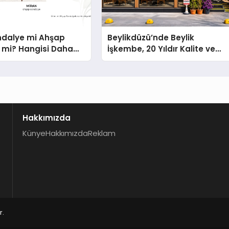
ndalye mi Ahşap
Beylikdüzü’nde Beylik
 mi? Hangisi Daha
İşkembe, 20 Yıldır Kalite ve
?
Lezzetin Değişmeyen Adresi
Hakkımızda
Künye
Hakkımızda
Reklam
r.