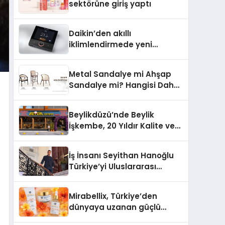
sektörüne giriş yaptı
Daikin’den akıllı
iklimlendirmede yeni
dönem: Madoka Plus
Türkiye’de
Metal Sandalye mi Ahşap
Sandalye mi? Hangisi Daha
Avantajlı?
Beylikdüzü’nde Beylik
İşkembe, 20 Yıldır Kalite ve
Lezzetin Değişmeyen Adresi
İş İnsanı Seyithan Hanoğlu
Türkiye’yi Uluslararası
Arenada Tanıtmayı
Hedefliyor
Mirabellix, Türkiye’den
dünyaya uzanan güçlü
büyümesini sürdürüyor