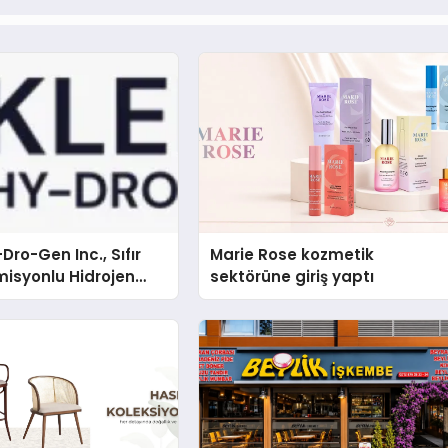
Dro-Gen Inc., Sıfır
Marie Rose kozmetik
isyonlu Hidrojen
sektörüne giriş yaptı
knolojisinde ISO ve
nleyici Onaylarını