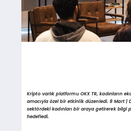
Kripto varlık platformu OKX TR, kadınların e
amacıyla
ö
zel bir etkinlik düzenledi. 8 Mart
sekt
ö
rdeki kadınları bir araya getirerek bilgi
hedefledi.