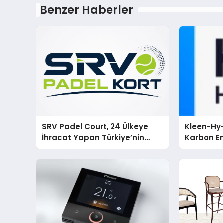
Benzer Haberler
SRV Padel Court, 24 Ülkeye
Kleen-Hy-
İhracat Yapan Türkiye’nin
Karbon Em
Padel Kortu Üretim Gücü
Isıtma Te
TSSA Düze
Aldı