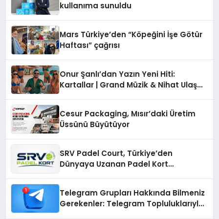
kullanıma sunuldu
Mars Türkiye’den “Köpeğini İşe Götür
Haftası” çağrısı
Onur Şanlı’dan Yazın Yeni Hiti:
Kartallar | Grand Müzik & Nihat Ulaş
İmzalı Yeni Şarkı
Cesur Packaging, Mısır’daki Üretim
Üssünü Büyütüyor
SRV Padel Court, Türkiye’den
Dünyaya Uzanan Padel Kort
Üretiminde Güvenin Adresi
Telegram Grupları Hakkında Bilmeniz
Gerekenler: Telegram Topluluklarıyla
Güncel Kalmak