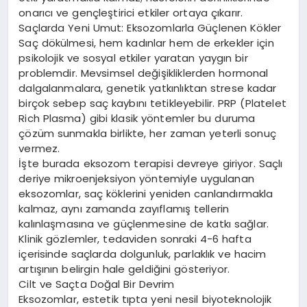
onarıcı ve gençleştirici etkiler ortaya çıkarır.
Saçlarda Yeni Umut: Eksozomlarla Güçlenen Kökler
Saç dökülmesi, hem kadınlar hem de erkekler için
psikolojik ve sosyal etkiler yaratan yaygın bir
problemdir. Mevsimsel değişikliklerden hormonal
dalgalanmalara, genetik yatkınlıktan strese kadar
birçok sebep saç kaybını tetikleyebilir. PRP (Platelet
Rich Plasma) gibi klasik yöntemler bu duruma
çözüm sunmakla birlikte, her zaman yeterli sonuç
vermez.
İşte burada eksozom terapisi devreye giriyor. Saçlı
deriye mikroenjeksiyon yöntemiyle uygulanan
eksozomlar, saç köklerini yeniden canlandırmakla
kalmaz, aynı zamanda zayıflamış tellerin
kalınlaşmasına ve güçlenmesine de katkı sağlar.
Klinik gözlemler, tedaviden sonraki 4-6 hafta
içerisinde saçlarda dolgunluk, parlaklık ve hacim
artışının belirgin hale geldiğini gösteriyor.
Cilt ve Saçta Doğal Bir Devrim
Eksozomlar, estetik tıpta yeni nesil biyoteknolojik