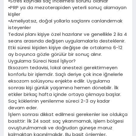
•Stres kaynaklı saç incelmesi sorunu olanlar
•PRP ya da mezoterapiden yeterli sonuç alamayan
kişiler
•Ameliyatsız, doğal yollarla saçlarını canlandırmak
isteyenler
Tedavi planı kişiye özel hazırlanır ve genellikle 2 ila 4
seans arasında değişen uygulamalarla desteklenir.
Etki süresi kişiden kişiye değişse de ortalama 6-12
ay boyunca gözle görülür bir sonuç alınır.
Uygulama Süreci Nasıl İşliyor?
Eksozom tedavisi, lokal anestezi gerektirmeyen
konforlu bir işlemdir. Saçlı deriye çok ince iğnelerle
eksozom solüsyonu enjekte edilir. Uygulama
sonrası kişi günlük yaşamına hemen dönebilir. İlk
etkiler birkaç hafta içinde ortaya çıkmaya başlar.
Saç köklerinin yenilenme süreci 2-3 ay kadar
devam eder.
İşlem sonrası dikkat edilmesi gerekenler ise oldukça
basittir: İlk 24 saat saç yıkanmamalı, işlem bölgesi
ovuşturulmamalı ve doğrudan güneşe maruz
kalmaktan kaçınılmalıdır. Bu basit önlemler,