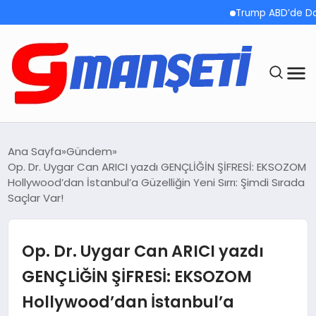
Trump ABD’de Doğumla Va
ANASAYFA
Ana Sayfa
Gündem
Op. Dr. Uygar Can ARICI yazdı GENÇLİĞİN ŞİFRESİ: EKSOZOM
DEMOLAR
Hollywood’dan İstanbul’a Güzelliğin Yeni Sırrı: Şimdi Sırada
Saçlar Var!
MEGA MENÜ
Op. Dr. Uygar Can ARICI yazdı
TEKNOLOJI
GENÇLİĞİN ŞİFRESİ: EKSOZOM
OYUN
Hollywood’dan İstanbul’a