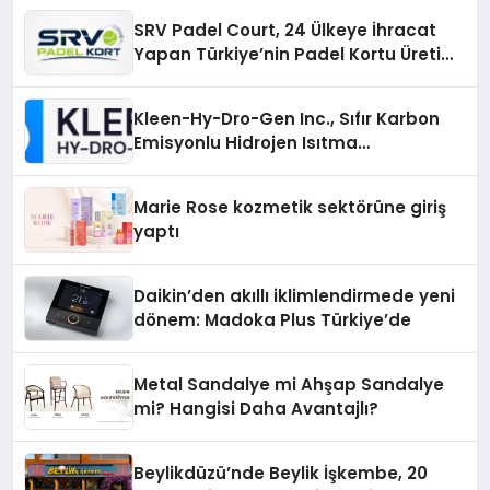
SRV Padel Court, 24 Ülkeye İhracat
Yapan Türkiye’nin Padel Kortu Üretim
Gücü
Kleen-Hy-Dro-Gen Inc., Sıfır Karbon
Emisyonlu Hidrojen Isıtma
Teknolojisinde ISO ve TSSA
Düzenleyici Onaylarını Aldı
Marie Rose kozmetik sektörüne giriş
yaptı
Daikin’den akıllı iklimlendirmede yeni
dönem: Madoka Plus Türkiye’de
Metal Sandalye mi Ahşap Sandalye
mi? Hangisi Daha Avantajlı?
Beylikdüzü’nde Beylik İşkembe, 20