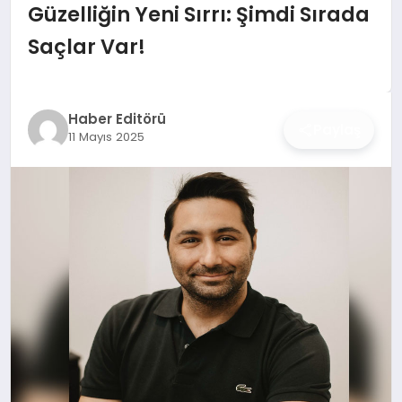
İŞ DÜNYASI
Güzelliğin Yeni Sırrı: Şimdi Sırada
Saçlar Var!
ANA DEMO
TEKNOLOJI
Haber Editörü
Paylaş
11 Mayıs 2025
MAGAZIN
KRIPTO PARA
GEZI & SEYAHAT
OYUN