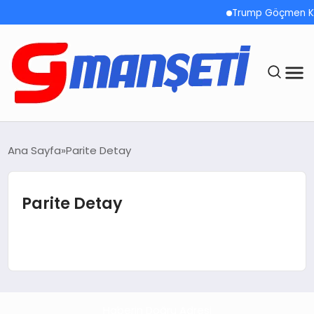
Trump Göçmen Kam
ANASAYFA
Ana Sayfa
Parite Detay
DEMOLAR
Parite Detay
MEGA MENÜ
TEKNOLOJI
OYUN
Haberin Doğru Adresi