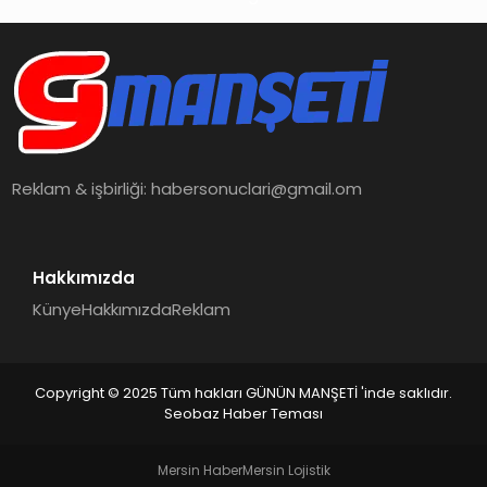
İŞ DÜNYASI
ANA DEMO
TEKNOLOJI
MAGAZIN
Reklam & işbirliği:
habersonuclari@gmail.om
KRIPTO PARA
Hakkımızda
GEZI & SEYAHAT
Künye
Hakkımızda
Reklam
OYUN
Copyright © 2025 Tüm hakları GÜNÜN MANŞETİ 'inde saklıdır.
Seobaz Haber Teması
Mersin Haber
Mersin Lojistik