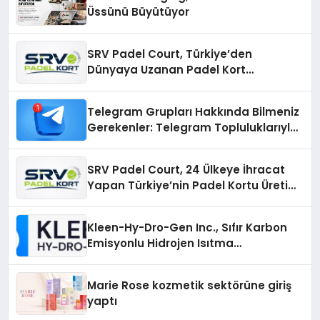
Üssünü Büyütüyor
SRV Padel Court, Türkiye’den
Dünyaya Uzanan Padel Kort
Üretiminde Güvenin Adresi
Telegram Grupları Hakkında Bilmeniz
Gerekenler: Telegram Topluluklarıyla
Güncel Kalmak
SRV Padel Court, 24 Ülkeye İhracat
Yapan Türkiye’nin Padel Kortu Üretim
Gücü
Kleen-Hy-Dro-Gen Inc., Sıfır Karbon
Emisyonlu Hidrojen Isıtma
Teknolojisinde ISO ve TSSA
Düzenleyici Onaylarını Aldı
Marie Rose kozmetik sektörüne giriş
yaptı