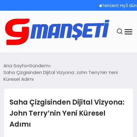
Tencent Hy3 dünya gen
ANASAYFA
Ana Sayfa
Gündem
Saha Çizgisinden Dijital Vizyona: John Terry’nin Yeni
DEMOLAR
Küresel Adımı
MEGA MENÜ
Saha Çizgisinden Dijital Vizyona:
TEKNOLOJI
John Terry’nin Yeni Küresel
Adımı
OYUN