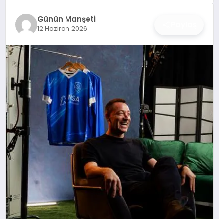
İŞ DÜNYASI
Günün Manşeti
Paylaş
12 Haziran 2026
ANA DEMO
TEKNOLOJI
MAGAZIN
KRIPTO PARA
GEZI & SEYAHAT
OYUN