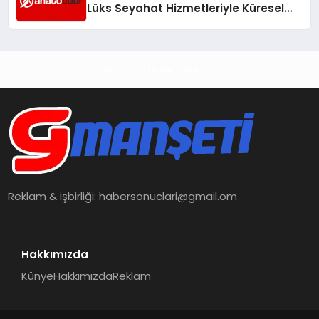
Lüks Seyahat Hizmetleriyle Küresel
Turizmde Öne Çıkıyor
Haberin Doğru Adresi
Reklam & işbirliği:
habersonuclari@gmail.om
Hakkımızda
Künye
Hakkımızda
Reklam