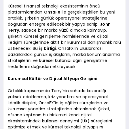
Küresel finansal teknoloji ekosisteminin öncü
platformlarından
OnsaFX
ile gerçekleştirilen bu yeni
ortaklık, şirketin günlük operasyonel stratejilerine
doğrudan entegre edilecek bir yapıya sahip.
John
Terry
, sadece bir marka yüzü olmakla kalmayıp,
şirketin küresel genişleme hamlelerinde ve dijital
iletişim süreçlerinde aktif bir kurumsal danışmanlık rolü
üstlenecek. Bu
iş birliği
, OnsaFX’in uluslararası
pazarlardaki günlük iş akışlarını, marka konumlandırma
stratejilerini ve küresel kullanıcı ağını genişletme
hedeflerini doğrudan etkileyecek.
Kurumsal Kültür ve Dijital Altyapı Gelişimi
Ortaklık kapsamında Terry’nin sahada kazandığı
yüksek odaklanma, kriz yönetimi ve operasyonel
liderlik disiplini, OnsaFX’in iç eğitim süreçlerine ve
kurumsal yönetim stratejilerine aktarılacak. Şirket,
efsane kaptanın bu birikimini kendi dijital
ekosistemindeki kullanıcı deneyimi (UX) süreçlerini
optimize etmek ve küresel teknoloji altyapısını