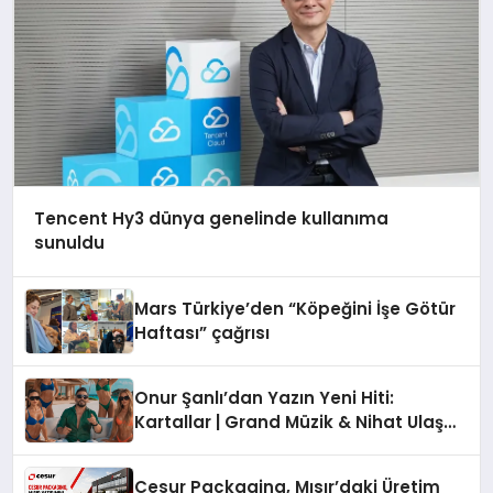
Tencent Hy3 dünya genelinde kullanıma
sunuldu
Mars Türkiye’den “Köpeğini İşe Götür
Haftası” çağrısı
Onur Şanlı’dan Yazın Yeni Hiti:
Kartallar | Grand Müzik & Nihat Ulaş
İmzalı Yeni Şarkı
Cesur Packaging, Mısır’daki Üretim