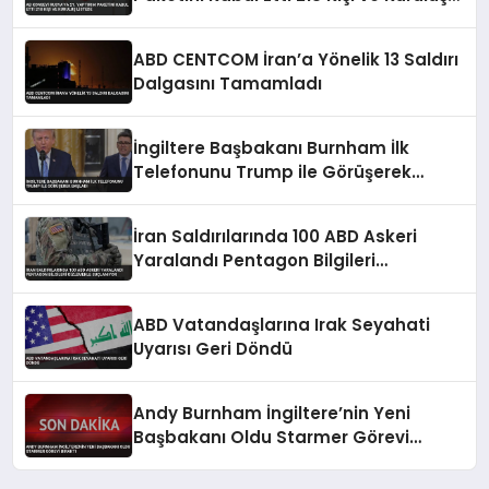
Listede
ABD CENTCOM İran’a Yönelik 13 Saldırı
Dalgasını Tamamladı
İngiltere Başbakanı Burnham İlk
Telefonunu Trump ile Görüşerek
Başladı
İran Saldırılarında 100 ABD Askeri
Yaralandı Pentagon Bilgileri
Gizlemekle Suçlanıyor
ABD Vatandaşlarına Irak Seyahati
Uyarısı Geri Döndü
Andy Burnham İngiltere’nin Yeni
Başbakanı Oldu Starmer Görevi
Bıraktı