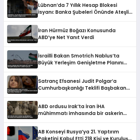
Lübnan’da 7 Yıllık Hesap Blokesi
İsyanı: Banka Şubeleri Önünde Ateşli
Eylem
İran Hürmüz Boğazı Konusunda
ABD’ye Net Yanıt Verdi
İsrailli Bakan Smotrich Nablus’ta
Büyük Yerleşim Genişletme Planını
Açıkladı
Satranç Efsanesi Judit Polgar’a
Cumhurbaşkanlığı Teklifi Başbakan
Magyar’dan Geldi Teklif Reddedildi
ABD ordusu Irak’ta İran İHA
mühimmatı imhasında bir askerin
öldüğünü duyurdu
AB Konseyi Rusya’ya 21. Yaptırım
Paketini Kabul Etti 218 Kişi ve Kuruluş