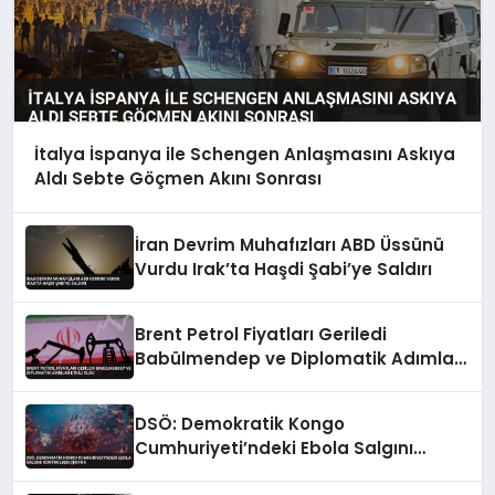
İtalya İspanya ile Schengen Anlaşmasını Askıya
Aldı Sebte Göçmen Akını Sonrası
İran Devrim Muhafızları ABD Üssünü
Vurdu Irak’ta Haşdi Şabi’ye Saldırı
Brent Petrol Fiyatları Geriledi
Babülmendep ve Diplomatik Adımlar
Etkili Oldu
DSÖ: Demokratik Kongo
Cumhuriyeti’ndeki Ebola Salgını
Kontrolden Çıkıyor