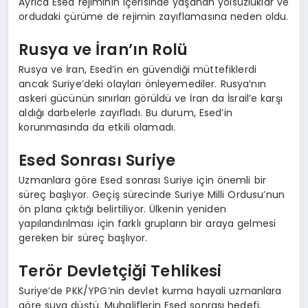
Ayrıca Esed rejiminin içerisinde yaşanan yolsuzluklar ve
ordudaki çürüme de rejimin zayıflamasına neden oldu.
Rusya ve İran’ın Rolü
Rusya ve İran, Esed’in en güvendiği müttefiklerdi
ancak Suriye’deki olayları önleyemediler. Rusya’nın
askeri gücünün sınırları görüldü ve İran da İsrail’e karşı
aldığı darbelerle zayıfladı. Bu durum, Esed’in
korunmasında da etkili olamadı.
Esed Sonrası Suriye
Uzmanlara göre Esed sonrası Suriye için önemli bir
süreç başlıyor. Geçiş sürecinde Suriye Milli Ordusu’nun
ön plana çıktığı belirtiliyor. Ülkenin yeniden
yapılandırılması için farklı grupların bir araya gelmesi
gereken bir süreç başlıyor.
Terör Devletçiği Tehlikesi
Suriye’de PKK/YPG’nin devlet kurma hayali uzmanlara
göre suya düştü. Muhaliflerin Esed sonrası hedefi,