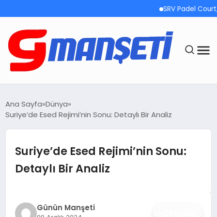
SRV Padel Court, 24 
ANASAYFA
Ana Sayfa
Dünya
Suriye’de Esed Rejimi’nin Sonu: Detaylı Bir Analiz
DEMOLAR
MEGA MENÜ
Suriye’de Esed Rejimi’nin Sonu:
Detaylı Bir Analiz
TEKNOLOJI
OYUN
Günün Manşeti
Paylaş