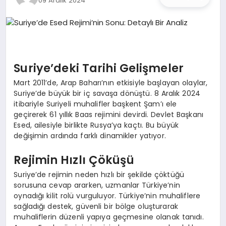
09 Aralık 2024
İŞ DÜNYASI
ANA DEMO
TEKNOLOJI
Suriye’deki Tarihi Gelişmeler
Mart 2011’de, Arap Baharı’nın etkisiyle başlayan olaylar,
MAGAZIN
Suriye’de büyük bir iç savaşa dönüştü. 8 Aralık 2024
itibariyle Suriyeli muhalifler başkent Şam’ı ele
KRIPTO PARA
geçirerek 61 yıllık Baas rejimini devirdi. Devlet Başkanı
Esed, ailesiyle birlikte Rusya’ya kaçtı. Bu büyük
değişimin ardında farklı dinamikler yatıyor.
GEZI & SEYAHAT
Rejimin Hızlı Çöküşü
OYUN
Suriye’de rejimin neden hızlı bir şekilde çöktüğü
sorusuna cevap ararken, uzmanlar Türkiye’nin
oynadığı kilit rolü vurguluyor. Türkiye’nin muhaliflere
sağladığı destek, güvenli bir bölge oluşturarak
muhaliflerin düzenli yapıya geçmesine olanak tanıdı.