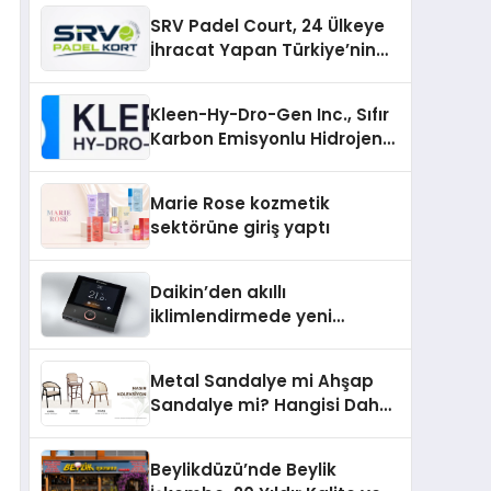
Güncel Kalmak
SRV Padel Court, 24 Ülkeye
İhracat Yapan Türkiye’nin
Padel Kortu Üretim Gücü
Kleen-Hy-Dro-Gen Inc., Sıfır
Karbon Emisyonlu Hidrojen
Isıtma Teknolojisinde ISO ve
TSSA Düzenleyici Onaylarını
Marie Rose kozmetik
Aldı
sektörüne giriş yaptı
Daikin’den akıllı
iklimlendirmede yeni
dönem: Madoka Plus
Türkiye’de
Metal Sandalye mi Ahşap
Sandalye mi? Hangisi Daha
Avantajlı?
Beylikdüzü’nde Beylik