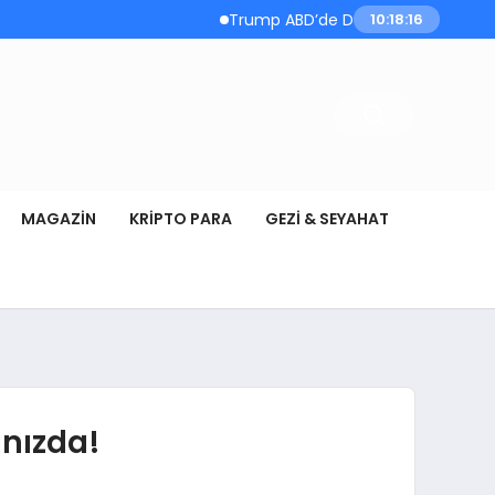
Trump ABD’de Doğumla Vatandaşlık Kısıtlama
10:18:18
MAGAZIN
KRIPTO PARA
GEZI & SEYAHAT
anızda!