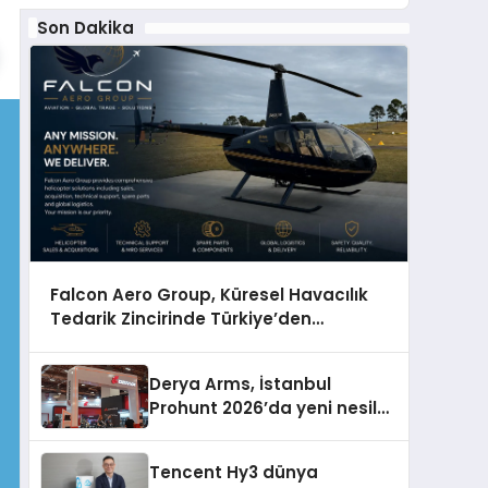
Son Dakika
Falcon Aero Group, Küresel Havacılık
Tedarik Zincirinde Türkiye’den
Dünyaya Açılıyor
Derya Arms, İstanbul
Prohunt 2026’da yeni nesil
ürünlerini ve global marka
vizyonunu sergiledi
Tencent Hy3 dünya