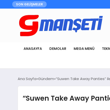
SON GELİŞMELER
ANASAYFA
DEMOLAR
MEGA MENÜ
TEK
Ana Sayfa
Gündem
“Suwen Take Away Panties” il
“Suwen Take Away Pantie