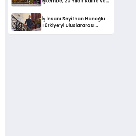
İşkembe, 20 Yıldır Kalite ve
Lezzetin Değişmeyen Adresi
İş İnsanı Seyithan Hanoğlu
Türkiye’yi Uluslararası
Arenada Tanıtmayı
Hedefliyor