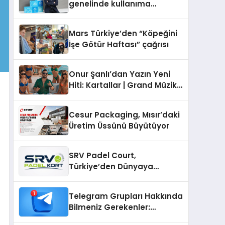
genelinde kullanıma
sunuldu
Mars Türkiye’den “Köpeğini
İşe Götür Haftası” çağrısı
Onur Şanlı’dan Yazın Yeni
Hiti: Kartallar | Grand Müzik
& Nihat Ulaş İmzalı Yeni Şarkı
Cesur Packaging, Mısır’daki
Üretim Üssünü Büyütüyor
SRV Padel Court,
Türkiye’den Dünyaya
Uzanan Padel Kort
Üretiminde Güvenin Adresi
Telegram Grupları Hakkında
Bilmeniz Gerekenler:
Telegram Topluluklarıyla