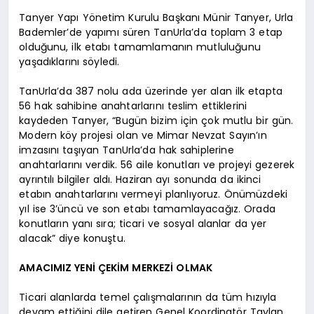
Tanyer Yapı Yönetim Kurulu Başkanı Münir Tanyer, Urla
Bademler’de yapımı süren TanUrla’da toplam 3 etap
olduğunu, ilk etabı tamamlamanın mutluluğunu
yaşadıklarını söyledi.
TanUrla’da 387 nolu ada üzerinde yer alan ilk etapta
56 hak sahibine anahtarlarını teslim ettiklerini
kaydeden Tanyer, “Bugün bizim için çok mutlu bir gün.
Modern köy projesi olan ve Mimar Nevzat Sayın’ın
imzasını taşıyan TanUrla’da hak sahiplerine
anahtarlarını verdik. 56 aile konutları ve projeyi gezerek
ayrıntılı bilgiler aldı. Haziran ayı sonunda da ikinci
etabın anahtarlarını vermeyi planlıyoruz. Önümüzdeki
yıl ise 3’üncü ve son etabı tamamlayacağız. Orada
konutların yanı sıra; ticari ve sosyal alanlar da yer
alacak” diye konuştu.
AMACIMIZ YENİ ÇEKİM MERKEZİ OLMAK
Ticari alanlarda temel çalışmalarının da tüm hızıyla
devam ettiğini dile getiren Genel Koordinatör Taylan