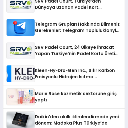
SRV Padel Court, Türkiye’den
Dünyaya Uzanan Padel Kort
Üretiminde Güvenin Adresi
Telegram Grupları Hakkında Bilmeniz
Gerekenler: Telegram Topluluklarıyla
Güncel Kalmak
SRV Padel Court, 24 Ülkeye İhracat
Yapan Türkiye’nin Padel Kortu Üretim
Gücü
Kleen-Hy-Dro-Gen Inc., Sıfır Karbon
Emisyonlu Hidrojen Isıtma
Teknolojisinde ISO ve TSSA
Düzenleyici Onaylarını Aldı
Marie Rose kozmetik sektörüne giriş
yaptı
Daikin’den akıllı iklimlendirmede yeni
dönem: Madoka Plus Türkiye’de