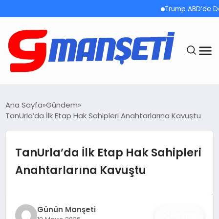
Trump ABD’de Doğumla 
ANASAYFA
Ana Sayfa
Gündem
TanUrla’da İlk Etap Hak Sahipleri Anahtarlarına Kavuştu
DEMOLAR
MEGA MENÜ
TanUrla’da İlk Etap Hak Sahipleri
Anahtarlarına Kavuştu
TEKNOLOJI
OYUN
Günün Manşeti
Paylaş