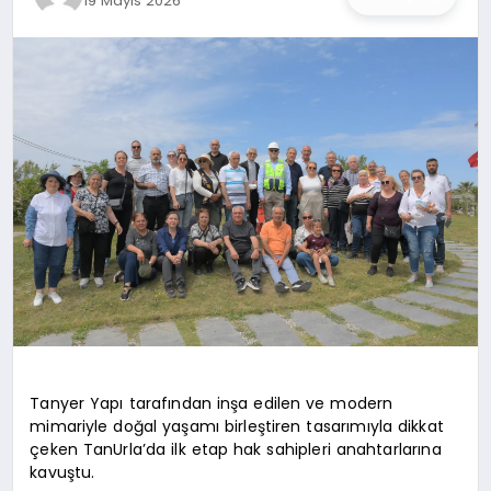
19 Mayıs 2026
İŞ DÜNYASI
ANA DEMO
TEKNOLOJI
MAGAZIN
KRIPTO PARA
GEZI & SEYAHAT
OYUN
Tanyer Yapı tarafından inşa edilen ve modern
mimariyle doğal yaşamı birleştiren tasarımıyla dikkat
çeken TanUrla’da ilk etap hak sahipleri anahtarlarına
kavuştu.