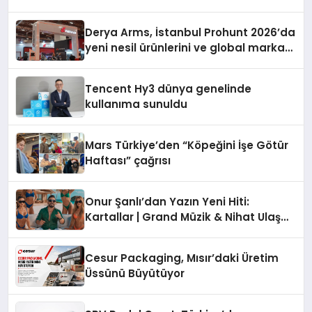
Derya Arms, İstanbul Prohunt 2026’da
yeni nesil ürünlerini ve global marka
vizyonunu sergiledi
Tencent Hy3 dünya genelinde
kullanıma sunuldu
Mars Türkiye’den “Köpeğini İşe Götür
Haftası” çağrısı
Onur Şanlı’dan Yazın Yeni Hiti:
Kartallar | Grand Müzik & Nihat Ulaş
İmzalı Yeni Şarkı
Cesur Packaging, Mısır’daki Üretim
Üssünü Büyütüyor