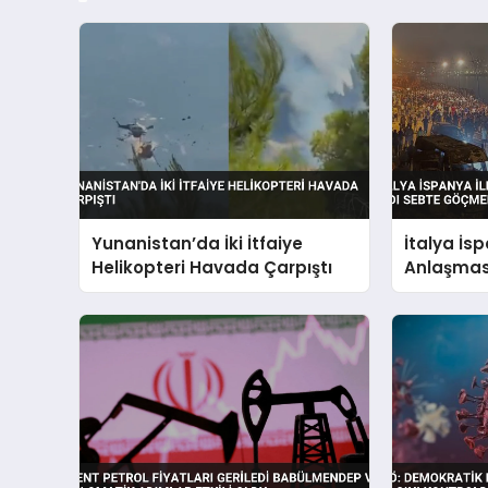
Yunanistan’da İki İtfaiye
İtalya İs
Helikopteri Havada Çarpıştı
Anlaşması
Göçmen A