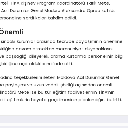
ertel, TİKA Kişinev Program Koordinatörü Tarık Mete,
a Acil Durumlar Genel Müdürü Aleksandru Oprea katıldı.
soneline sertifikaları takdim edildi.
 Önemli
arasındaki kurumlar arasında tecrübe paylaşımının önemine
şbirliğine devam etmekten memnuniyet duyacaklarını
e’ye başsağlığı dileyerek, arama kurtarma personelinin bilgi
birliğine açık olduklarını ifade etti.
dına teşekkürlerini ileten Moldova Acil Durumlar Genel
 paylaşımı ve uzun vadeli işbirliği açısından önemli
natörü Mete ise bu tür eğitim faaliyetlerinin TİKA’nın
klı eğitimlerin hayata geçirilmesinin planlandığını belirtti.