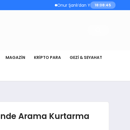
Onur Şanlı’dan Yazın Yeni Hiti: Kartallar |
18:08:46
MAGAZIN
KRIPTO PARA
GEZI & SEYAHAT
iğinde Arama Kurtarma