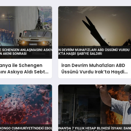
panya ile Schengen
İran Devrim Muhafızları ABD
nı Askıya Aldı Sebte
Üssünü Vurdu Irak’ta Haşdi
kını Sonrası
Şabi’ye Saldırı