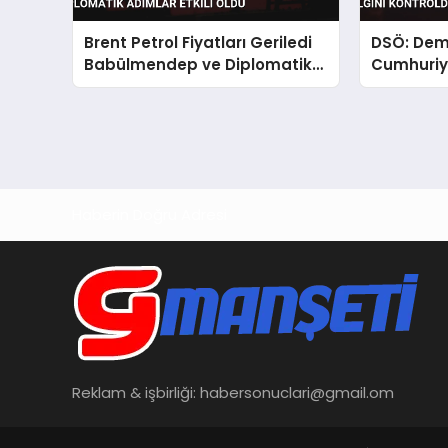
Brent Petrol Fiyatları Geriledi
DSÖ: Dem
Babülmendep ve Diplomatik
Cumhuriye
Adımlar Etkili Oldu
Salgını K
Haberin Doğru Adresi
Reklam & işbirliği:
habersonuclari@gmail.om