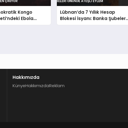
okratik Kongo
Lübnan’da 7 Yıllık Hesap
ti’ndeki Ebola
Blokesi İsyanı: Banka Şubeleri
ontrolden Çıkıyor
Önünde Ateşli Eylem
Hakkımızda
Künye
Hakkımızda
Reklam