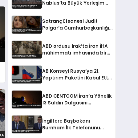
Nablus’ta Büyük Yerleşim
Genişletme Planını Açıkladı
Satranç Efsanesi Judit
Polgar’a Cumhurbaşkanlığı
Teklifi Başbakan
Magyar’dan Geldi Teklif
ABD ordusu Irak’ta İran İHA
Reddedildi
mühimmatı imhasında bir
askerin öldüğünü duyurdu
AB Konseyi Rusya’ya 21.
Yaptırım Paketini Kabul Etti
218 Kişi ve Kuruluş Listede
ABD CENTCOM İran’a Yönelik
13 Saldırı Dalgasını
Tamamladı
İngiltere Başbakanı
Burnham İlk Telefonunu
Trump ile Görüşerek Başladı