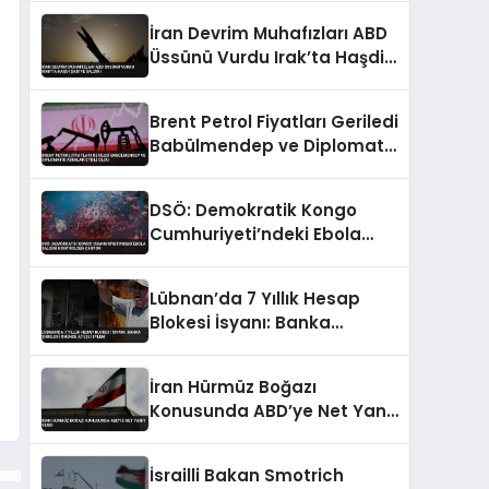
İran Devrim Muhafızları ABD
Üssünü Vurdu Irak’ta Haşdi
Şabi’ye Saldırı
Brent Petrol Fiyatları Geriledi
Babülmendep ve Diplomatik
Adımlar Etkili Oldu
DSÖ: Demokratik Kongo
Cumhuriyeti’ndeki Ebola
Salgını Kontrolden Çıkıyor
Lübnan’da 7 Yıllık Hesap
Blokesi İsyanı: Banka
Şubeleri Önünde Ateşli
Eylem
İran Hürmüz Boğazı
Konusunda ABD’ye Net Yanıt
Verdi
İsrailli Bakan Smotrich