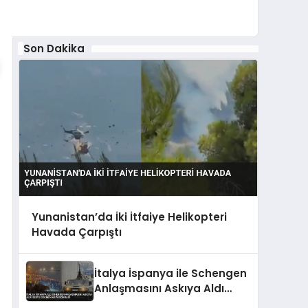
Son Dakika
Yunanistan’da İki İtfaiye Helikopteri
Havada Çarpıştı
İtalya İspanya ile Schengen
Anlaşmasını Askıya Aldı
Sebte Göçmen Akını Sonrası