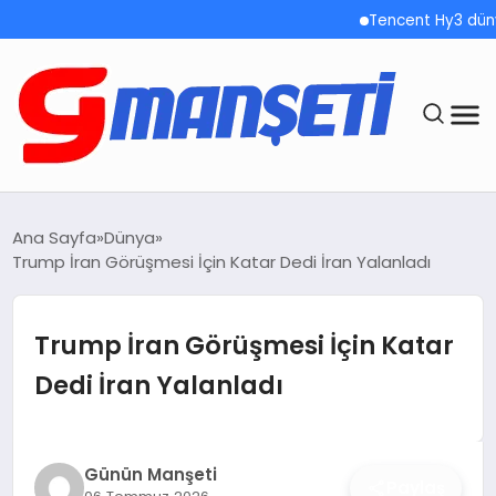
Tencent Hy3 dünya ge
ANASAYFA
Ana Sayfa
Dünya
Trump İran Görüşmesi İçin Katar Dedi İran Yalanladı
DEMOLAR
MEGA MENÜ
Trump İran Görüşmesi İçin Katar
Dedi İran Yalanladı
TEKNOLOJI
OYUN
Günün Manşeti
Paylaş