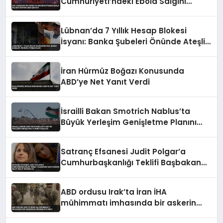
Cumhuriyeti’ndeki Ebola Salgını
Kontrolden Çıkıyor
Lübnan’da 7 Yıllık Hesap Blokesi
İsyanı: Banka Şubeleri Önünde Ateşli
Eylem
İran Hürmüz Boğazı Konusunda
ABD’ye Net Yanıt Verdi
İsrailli Bakan Smotrich Nablus’ta
Büyük Yerleşim Genişletme Planını
Açıkladı
Satranç Efsanesi Judit Polgar’a
Cumhurbaşkanlığı Teklifi Başbakan
Magyar’dan Geldi Teklif Reddedildi
ABD ordusu Irak’ta İran İHA
mühimmatı imhasında bir askerin
öldüğünü duyurdu