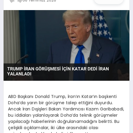
06 Temmuz 2026
İŞ DÜNYASI
ANA DEMO
TEKNOLOJI
MAGAZIN
KRIPTO PARA
GEZI & SEYAHAT
OYUN
ABD Başkanı Donald Trump, İran’ın Katar’ın başkenti
Doha’da yarın bir görüşme talep ettiğini duyurdu.
Ancak İran Dışişleri Bakan Yardımcısı Kazım Garibabadi,
bu iddiaları yalanlayarak Doha’da teknik görüşmeler
yapılacağı haberlerinin doğrulanamadığını belirtti. Bu
çelişkili açıklamalar, iki ülke arasındaki olası