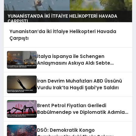
Yunanistan’da İki İtfaiye Helikopteri Havada
Çarpıştı
İtalya İspanya ile Schengen
Anlaşmasını Askıya Aldı Sebte
Göçmen Akını Sonrası
İran Devrim Muhafızları ABD Üssünü
Vurdu Irak’ta Haşdi Şabi’ye Saldırı
Brent Petrol Fiyatları Geriledi
Babülmendep ve Diplomatik Adımlar
Etkili Oldu
DSÖ: Demokratik Kongo